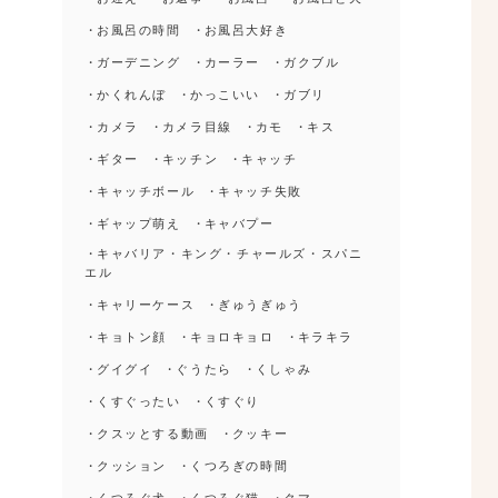
お風呂の時間
お風呂大好き
ガーデニング
カーラー
ガクブル
かくれんぼ
かっこいい
ガブリ
カメラ
カメラ目線
カモ
キス
し
ロ
ギター
キッチン
キャッチ
き
キャッチボール
キャッチ失敗
・
ギャップ萌え
キャバプー
キャバリア・キング・チャールズ・スパニ
く
エル
キャリーケース
ぎゅうぎゅう
キョトン顔
キョロキョロ
キラキラ
グイグイ
ぐうたら
くしゃみ
くすぐったい
くすぐり
ロ
クスッとする動画
クッキー
クッション
くつろぎの時間
くつろぐ犬
くつろぐ猫
クマ