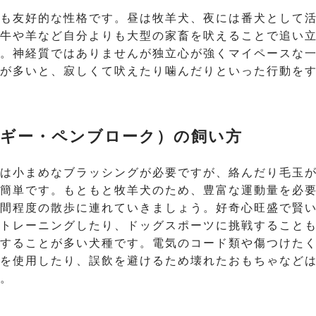
も友好的な性格です。昼は牧羊犬、夜には番犬として
牛や羊など自分よりも大型の家畜を吠えることで追い
。神経質ではありませんが独立心が強くマイペースな
が多いと、寂しくて吠えたり噛んだりといった行動を
ギー・ペンブローク）の飼い方
は小まめなブラッシングが必要ですが、絡んだり毛玉
簡単です。もともと牧羊犬のため、豊富な運動量を必
間程度の散歩に連れていきましょう。好奇心旺盛で賢
トレーニングしたり、ドッグスポーツに挑戦すること
することが多い犬種です。電気のコード類や傷つけた
を使用したり、誤飲を避けるため壊れたおもちゃなど
。