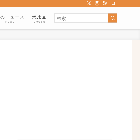
犬のニュース
犬用品
news
goods