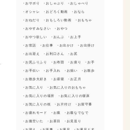
おサボり
おしゃぶり
おしゃべり
オシャレ
おどろく動画
おなら
おねだり
おもしろい動画
おもちゃ
おやすみなさい
おやつ
おやつ欲しい
おんぶ
お上手
さ
お世話
お仕事
お出かけ
お出掛け
お出迎え
お利口さん
お尻
ー
お尻ふりふり
お布団
お座り
お手
ル
お手伝い
お手入れ
お揃い
お散歩
犬
お散歩大好き
お昼寝
お正月
お気に入り
お気に入りのおもちゃ
お気に入りの場所
お気に入りの寝床
お気に入りの枝
お片付け
お留守番
お疲れモード
お腹
お腹なでなで
お腹空いた
お茶目
お見送り
お迎え
お返事
お風呂
お風呂と犬