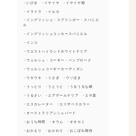
いびき
イヤイヤ
イヤイヤ期
活
イライラ
イルカ
立
イングリッシュ・スプリンガー・スパニエ
一
ル
す
イングリッシュコッカースパニエル
インコ
ウエストハイランドホワイトテリア
ウェルシュ・コーギー・ペンブローク
ウェルシュコーギーカーディガン
が
ウキウキ
うさぎ
ウソ泣き
要
うっとり
うとうと
うるうるな瞳
い
うるさい
エアデールテリア
エサ皿
も
エスカレーター
エリザベスカラー
く
は
オーストラリアンシェパード
おうち時間
オウム
オオカミ
おかえり
おかわり
おこぼれ期待