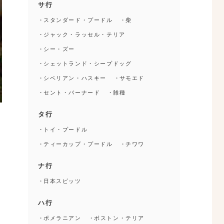
サ行
スタンダード・プードル
柴
ジャック・ラッセル・テリア
シー・ズー
シェットランド・シープドッグ
シベリアン・ハスキー
サモエド
セント・バーナード
雑種
タ行
トイ・プードル
ティーカップ・プードル
チワワ
ナ行
日本スピッツ
ハ行
ポメラニアン
ボストン・テリア