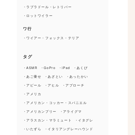
ラブラドール・レトリバー
ロットワイラー
ワ行
ワイアー・フォックス・テリア
タグ
ASMR
GoPro
iPad
あくび
日
あご乗せ
あざとい
あったかい
愛
い
アピール
アヒル
アプローチ
ル
アメリカ
容
アメリカン・コッカー・スパニエル
アメリカンブリー
アライグマ
アラスカン・マラミュート
イタグレ
いたずら
イタリアングレーハウンド