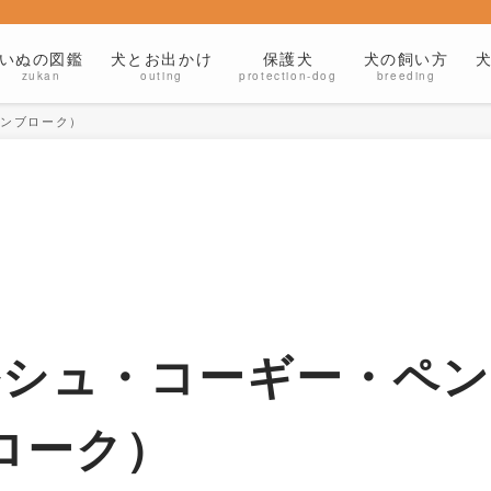
いぬの図鑑
犬とお出かけ
保護犬
犬の飼い方
zukan
outing
protection-dog
breeding
ペンブローク）
ルシュ・コーギー・ペン
ローク）