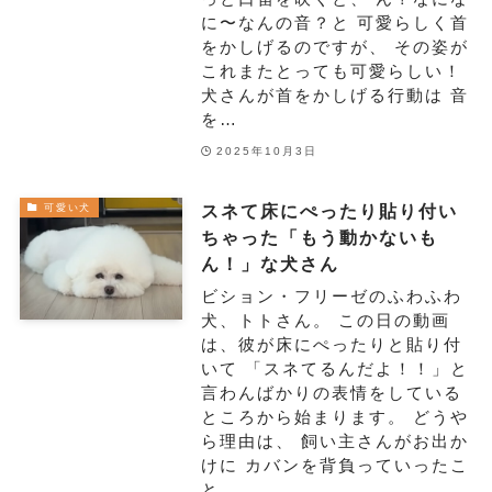
に〜なんの音？と 可愛らしく首
をかしげるのですが、 その姿が
これまたとっても可愛らしい！
犬さんが首をかしげる行動は 音
を…
2025年10月3日
スネて床にぺったり貼り付い
可愛い犬
ちゃった「もう動かないも
ん！」な犬さん
ビション・フリーゼのふわふわ
犬、トトさん。 この日の動画
は、彼が床にぺったりと貼り付
いて 「スネてるんだよ！！」と
言わんばかりの表情をしている
ところから始まります。 どうや
ら理由は、 飼い主さんがお出か
けに カバンを背負っていったこ
と。 …