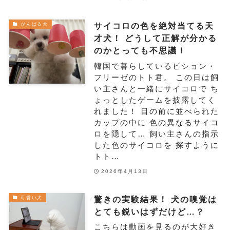
サイコロの色を絶対当てる天
がんばる犬
才犬！ どうして正解が分かる
のかとっても不思議！
韓国で暮らしているビション・
フリーゼのトト君。 この日は飼
い主さんと一緒にサイコロで ち
ょっとしたゲームを披露してく
れました！ 目の前に並べられた
カップの中に 色の異なるサイコ
ロを隠して… 飼い主さんの指示
した色のサイコロを 探すように
トト…
2026年4月13日
驚きの実験結果！ 犬の嗅覚は
可愛い犬
とても鋭いはずだけど…？
こちらは動画を見るのが大好き