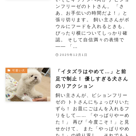
ンフリーゼのトトさん。 「さ
あ、お手伝いの時間だよ！」と
張り切ります。 飼い主さんがボ
ウルにフードを入れるときも、
ぴったり横についてしっかり確
認。 そして自信満々の表情で
—— 「…
2025年12月1日
「イタズラはやめて…」と前
可愛い犬
足で制止！ 優しすぎる犬さん
のリアクション
飼い主さんが、ビションフリー
ゼの トトさんにちょっぴりいた
ずら！ お皿にごはんを入れるフ
リをして…… 「やっぱりやーめ
た！」 再び「今度こそ！」と見
せかけて、 また「やっぱりやめ
た！」の繰り返し。 それでもト