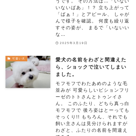
うです。 その方法は…「いない
いないばあ」！？ 立ち上がって
「ばぁ！」とアピール、 しゃが
んで様子を確認。 何度も繰り返
すその姿が、 まるで「いないい
な…
2025年3月19日
愛犬の名前をわざと間違えた
可愛い犬
ら、ショックで泣いてしまい
ました。
モフモフでわたあめのような毛
並みが 可愛らしいビションフリ
ーゼのトトさんとトゥンイさ
ん。 このふたり、どちら真っ白
モフモフで 後ろ姿はとーっても
そっくり!! もちろん、それでも
飼い主さんは見分けられますが
わざと、ふたりの名前を間違え