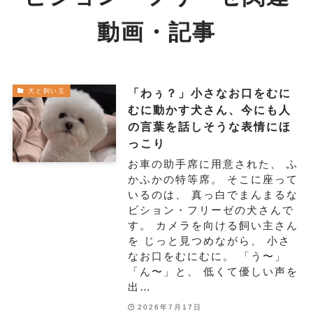
動画・記事
「わぅ？」小さなお口をむに
犬と飼い主
むに動かす犬さん、今にも人
の言葉を話しそうな表情にほ
っこり
お車の助手席に用意された、 ふ
かふかの特等席。 そこに座って
いるのは、 真っ白でまんまるな
ビション・フリーゼの犬さんで
す。 カメラを向ける飼い主さん
を じっと見つめながら、 小さ
なお口をむにむに。 「う〜」
「ん〜」と、 低くて優しい声を
出…
2026年7月17日