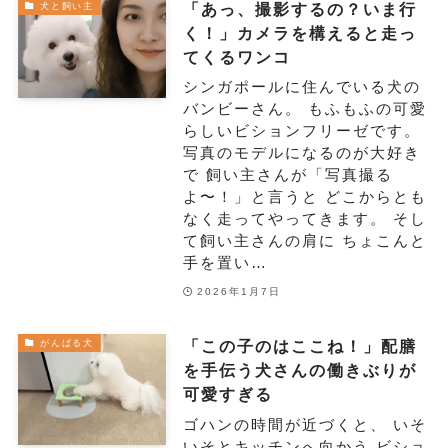
「あっ、撮影するの？いま行
犬と飼い主
く！」カメラを構えると走っ
てくるワンコ
シンガポールに住んでいる犬の
バンビーさん。 もふもふの可愛
らしいビションフリーゼです。
写真のモデルになるのが大好き
で 飼い主さんが「写真撮る
よ〜！」と言うと どこからとも
なく走ってやってきます。 そし
て飼い主さんの肩に ちょこんと
手を置い…
2026年1月7日
「この子のはここね！」配膳
がんばる犬
を手伝う犬さんの働きぶりが
可愛すぎる
ゴハンの時間が近づくと、 いそ
いそとキッチンへ向かう ビショ