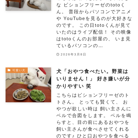
な ビションフリーゼのtotoく
ん。 普段からパソコンでアニメ
や YouTubeを見るのが大好きな
のです。 この日totoくんが見て
いたのはライブ配信！ その映像
はtotoくんのお部屋の、 いま見
ているパソコンの…
2026年3月8日
犬「おやつ食べたい。野菜は
可愛い犬
いりません！」 好き嫌いが分
かりやすい 笑
こちらはビションフリーゼのト
トさん。 とっても賢くて、 お
やつが欲しい時は 飼い主さんに
ベルで合図をします。 ベルを鳴
らすと、目の前にあるおやつを
飼い主さんが食べさせてくれる
のです♪ ひと口おやつを食べる