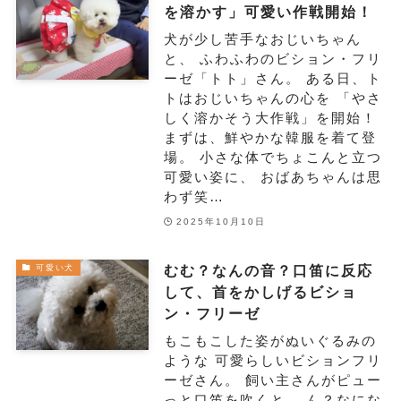
を溶かす」可愛い作戦開始！
犬が少し苦手なおじいちゃん
と、 ふわふわのビション・フリ
ーゼ「トト」さん。 ある日、ト
トはおじいちゃんの心を 「やさ
しく溶かそう大作戦」を開始！
まずは、鮮やかな韓服を着て登
場。 小さな体でちょこんと立つ
可愛い姿に、 おばあちゃんは思
わず笑…
2025年10月10日
むむ？なんの音？口笛に反応
可愛い犬
して、首をかしげるビショ
ン・フリーゼ
もこもこした姿がぬいぐるみの
ような 可愛らしいビションフリ
ーゼさん。 飼い主さんがピュー
っと口笛を吹くと、 ん？なにな