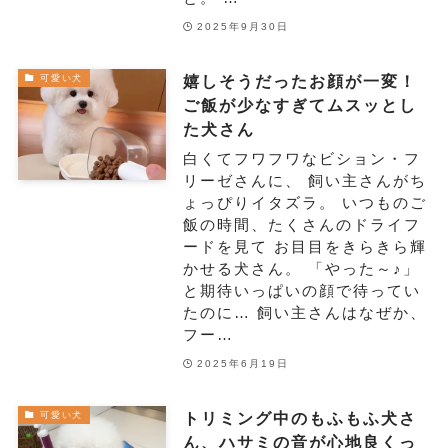
2025年9月30日
嬉しそうだったお顔が一変！
可愛い犬
ご飯が少なすぎてムスッとし
た犬さん
白くてフワフワなビション・フ
リーゼさんに、 飼い主さんがち
ょっぴりイタズラ。 いつものご
飯の時間、たくさんのドライフ
ードを見て お目目をきらきら輝
かせる犬さん。 「やった～♪」
と期待いっぱいの顔で待ってい
たのに… 飼い主さんはなぜか、
フー…
2025年6月19日
トリミング中のもふもふ犬さ
可愛い犬
ん、ハサミの音が心地良くっ