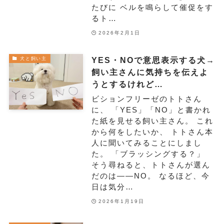
たびに ベルを鳴らして催促をす
るト…
2026年2月1日
YES・NOで意思表示する犬→
犬と飼い主
飼い主さんに気持ちを伝えよ
うとするけれど…
ビションフリーゼのトトさん
に、 「YES」「NO」と書かれ
た紙を見せる飼い主さん。 これ
から何をしたいか、 トトさん本
人に聞いてみることにしまし
た。 「ブラッシングする？」
そう尋ねると、トトさんが選ん
だのは――NO。 なるほど、今
日は気分…
2026年1月19日