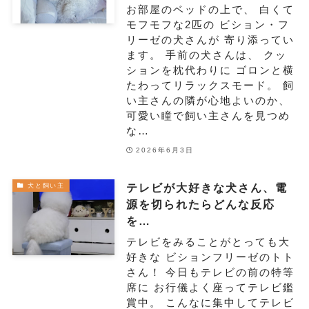
お部屋のベッドの上で、 白くて
モフモフな2匹の ビション・フ
リーゼの犬さんが 寄り添ってい
ます。 手前の犬さんは、 クッ
ションを枕代わりに ゴロンと横
たわってリラックスモード。 飼
い主さんの隣が心地よいのか、
可愛い瞳で飼い主さんを見つめ
な…
2026年6月3日
テレビが大好きな犬さん、電
犬と飼い主
源を切られたらどんな反応
を…
テレビをみることがとっても大
好きな ビションフリーゼのトト
さん！ 今日もテレビの前の特等
席に お行儀よく座ってテレビ鑑
賞中。 こんなに集中してテレビ