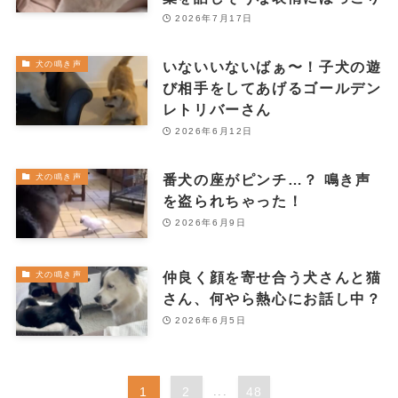
2026年7月17日
いないいないばぁ〜！子犬の遊
犬の鳴き声
び相手をしてあげるゴールデン
レトリバーさん
2026年6月12日
番犬の座がピンチ…？ 鳴き声
犬の鳴き声
を盗られちゃった！
2026年6月9日
仲良く顔を寄せ合う犬さんと猫
犬の鳴き声
さん、何やら熱心にお話し中？
2026年6月5日
1
2
...
48