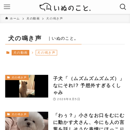
ホーム
犬の動画
犬の鳴き声
犬の鳴き声
｜いぬのこと。
犬の動画
犬の鳴き声
子犬「（ムズムズムズムズ）」
犬の鳴き声
なにそれ!? 予想外すぎるくし
ゃみ
2026年8月5日
「わぅ？」小さなお口をむにむ
犬の鳴き声
に動かす犬さん、今にも人の言
葉を話しそうな表情にほっこり