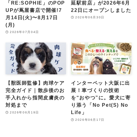
「RE:SOPHIE」のPOP
延駅前店」が2026年6月
UPが蔦屋書店で開催!7
22日にオープンしました
月14日(火)〜8月17日
2026年06月30日
(月)
2026年07月04日
【獣医師監修】肉球ケア
インターペット大阪に出
完全ガイド｜散歩後のお
展！車づくりの技術
手入れから指間皮膚炎の
を“おやつ”に。愛犬に寄
対処まで
り添う「No Pet(S) No
Life」
2026年06月19日
2026年06月17日