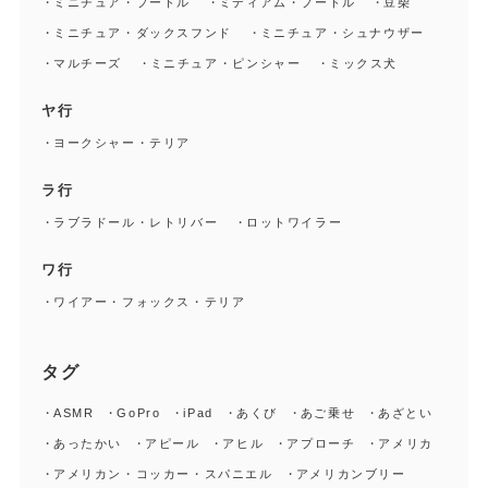
ミニチュア・プードル
ミディアム・プードル
豆柴
ミニチュア・ダックスフンド
ミニチュア・シュナウザー
マルチーズ
ミニチュア・ピンシャー
ミックス犬
ヤ行
ヨークシャー・テリア
ラ行
ラブラドール・レトリバー
ロットワイラー
ワ行
ワイアー・フォックス・テリア
タグ
ASMR
GoPro
iPad
あくび
あご乗せ
あざとい
あったかい
アピール
アヒル
アプローチ
アメリカ
アメリカン・コッカー・スパニエル
アメリカンブリー