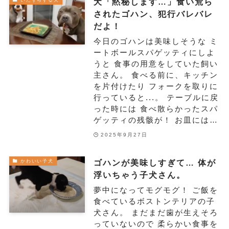
犬「黙秘します…」食い荒ら
されたゴハン、犯行バレバレ
だよ！
今日のゴハンは美味しそうな ミ
ートボールスパゲッティにしよ
うと 食事の用意をしていた飼い
主さん。 食べる前に、キッチン
を片付けたり フォークを取りに
行っていると...。 テーブルに戻
った時には 食べ散らかったスパ
ゲッティの残骸が！ お皿には…
2025年9月27日
ゴハンが美味しすぎて… 体が
かわいい子犬
浮いちゃう子犬さん。
夢中になってモグモグ！ ご飯を
食べているボストンテリアの子
犬さん。 まだまだ歯が生えそろ
っていないので 柔らかい食事を