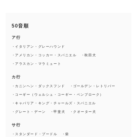
50音順
ア行
イタリアン・グレーハウンド
アメリカン・コッカー・スパニエル
秋田犬
アラスカン・マラミュート
カ行
カニンヘン・ダックスフンド
ゴールデン・レトリバー
コーギー（ウェルシュ・コーギー・ペンブローク）
キャバリア・キング・チャールズ・スパニエル
グレート・デーン
甲斐犬
クオーター犬
サ行
スタンダード・プードル
柴