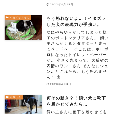
2023年4月25日
もう怒れないよ…！イタズラ
いたずらする犬
した犬の表現力が手強い。
なにやらやらかしてしまった様
子のボストンテリアさん。 飼い
主さんがくるとダダダッと走っ
てベッドへ！ そこには、ボロボ
ロになったトイレットペーパー
が… 小さく丸まって、大反省の
表情のワンコさん そんなにシュ
ン…とされたら、もう怒れませ
ん！ 出…
2020年4月3日
何その動き？！飼い犬に靴下
可愛い犬
を履かせてみたら…
飼い主さんに靴下を履かせても