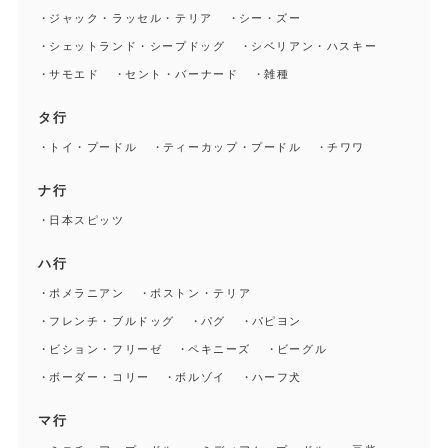
ジャック・ラッセル・テリア
シー・ズー
シェットランド・シープドッグ
シベリアン・ハスキー
サモエド
セント・バーナード
雑種
タ行
トイ・プードル
ティーカップ・プードル
チワワ
ナ行
日本スピッツ
ハ行
ポメラニアン
ボストン・テリア
フレンチ・ブルドッグ
パグ
パピヨン
ビション・フリーゼ
ペキニーズ
ビーグル
ボーダー・コリー
ボルゾイ
ハーフ犬
マ行