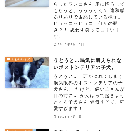
らったワンコさん 床に降ろして
もらうと、ううううん？ 違和感
ありありで困惑している様子。
ヒョッコッヒョコ、何その動
き？！ 思わず笑ってしまいま
す。
2018年9月13日
うとうと…眠気に耐えられな
かわいい子犬
いボストンテリアの子犬。
うとうと… 頭がゆれてしまう
眠気限界のボストンテリアの子
犬さん。 だけど、飼い主さんが
目の前に… がんばって起きよう
とする子犬さん 健気すぎて、可
愛すぎます！
2018年7月7日