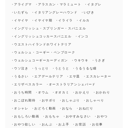
アライグマ
アラスカン・マラミュート
イタグレ
いたずら
イタリアングレーハウンド
いびき
イヤイヤ
イヤイヤ期
イライラ
イルカ
イングリッシュ・スプリンガー・スパニエル
イングリッシュコッカースパニエル
インコ
ウエストハイランドホワイトテリア
ウェルシュ・コーギー・ペンブローク
ウェルシュコーギーカーディガン
ウキウキ
うさぎ
ウソ泣き
うっとり
うとうと
うるうるな瞳
うるさい
エアデールテリア
エサ皿
エスカレーター
エリザベスカラー
オーストラリアンシェパード
おうち時間
オウム
オオカミ
おかえり
おかわり
おこぼれ期待
おサボり
おしゃぶり
おしゃべり
オシャレ
おどろく動画
おなら
おねだり
おもしろい動画
おもちゃ
おやすみなさい
おやつ
おやつ欲しい
おんぶ
お上手
お世話
お仕事