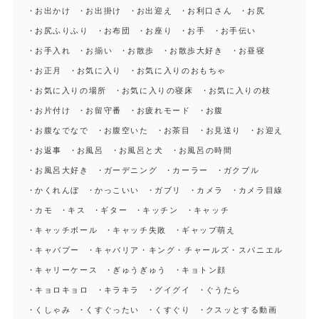
お出かけ
お出掛け
お出迎え
お利口さん
お尻
お尻ふりふり
お布団
お座り
お手
お手伝い
お手入れ
お揃い
お散歩
お散歩大好き
お昼寝
お正月
お気に入り
お気に入りのおもちゃ
お気に入りの場所
お気に入りの寝床
お気に入りの枝
お片付け
お留守番
お疲れモード
お腹
お腹なでなで
お腹空いた
お茶目
お見送り
お迎え
お返事
お風呂
お風呂と犬
お風呂の時間
お風呂大好き
ガーデニング
カーラー
ガクブル
かくれんぼ
かっこいい
ガブリ
カメラ
カメラ目線
カモ
キス
ギター
キッチン
キャッチ
キャッチボール
キャッチ失敗
ギャップ萌え
キャバプー
キャバリア・キング・チャールズ・スパニエル
キャリーケース
ぎゅうぎゅう
キョトン顔
キョロキョロ
キラキラ
グイグイ
ぐうたら
くしゃみ
くすぐったい
くすぐり
クスッとする動画