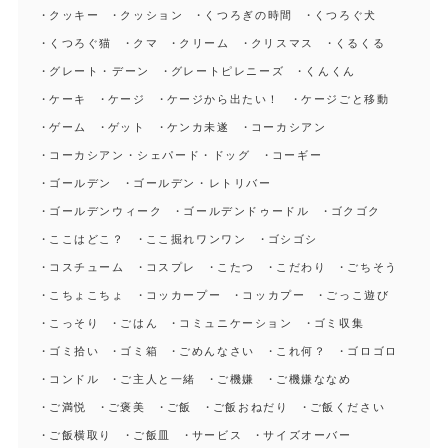
クッキー
クッション
くつろぎの時間
くつろぐ犬
くつろぐ猫
クマ
クリーム
クリスマス
くるくる
グレート・デーン
グレートピレニーズ
くんくん
ケーキ
ケージ
ケージから出たい！
ケージごと移動
ゲーム
ゲット
ケンカ未遂
コーカシアン
コーカシアン・シェパード・ドッグ
コーギー
ゴールデン
ゴールデン・レトリバー
ゴールデンウィーク
ゴールデンドゥードル
ゴクゴク
ここはどこ？
ここ掘れワンワン
ゴシゴシ
コスチューム
コスプレ
こたつ
こだわり
ごちそう
こちょこちょ
コッカープー
コッカプー
ごっこ遊び
こっそり
ごはん
コミュニケーション
ゴミ収集
ゴミ拾い
ゴミ箱
ごめんなさい
これ何？
ゴロゴロ
コンドル
ご主人と一緒
ご機嫌
ご機嫌ななめ
ご満悦
ご褒美
ご飯
ご飯おねだり
ご飯ください
ご飯横取り
ご飯皿
サービス
サイズオーバー