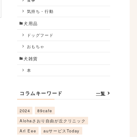
食事
気持ち・行動
犬用品
ドッグフード
おもちゃ
犬雑貨
本
コラムキーワード
一覧
2024
89cafe
Alohaさおり自由が丘クリニック
Arl Eee
auサービスToday