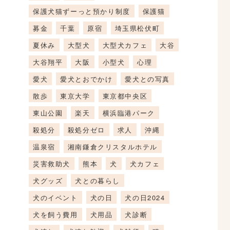
保護犬猫ずーっと預かり制度
保護猫
募金
千葉
原宿
埼玉県松伏町
夏休み
大型犬
大型犬カフェ
大谷
大谷翔平
大阪
小型犬
心理
愛犬
愛犬とおでかけ
愛犬との写真
散歩
東京大学
東京都中央区
東山公園
楽天
横浜臨港パーク
殺処分
殺処分ゼロ
求人
沖縄
温泉宿
湘南鎌倉クリスタルホテル
災害救助犬
熊本
犬
犬カフェ
犬グッズ
犬との暮らし
犬のイベント
犬の日
犬の日2024
犬を飼う費用
犬用品
犬診断