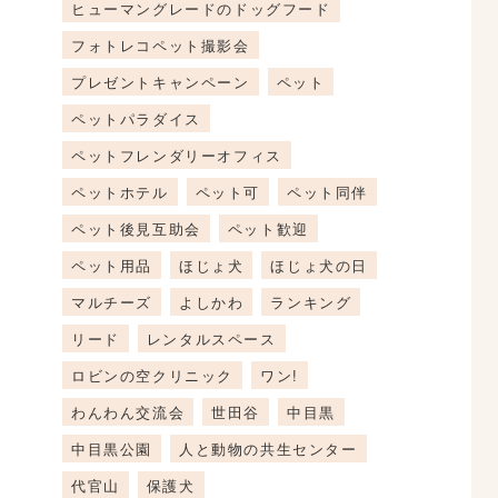
ヒューマングレードのドッグフード
フォトレコペット撮影会
プレゼントキャンペーン
ペット
ペットパラダイス
ペットフレンダリーオフィス
ペットホテル
ペット可
ペット同伴
ペット後見互助会
ペット歓迎
ペット用品
ほじょ犬
ほじょ犬の日
マルチーズ
よしかわ
ランキング
リード
レンタルスペース
ロビンの空クリニック
ワン!
わんわん交流会
世田谷
中目黒
中目黒公園
人と動物の共生センター
代官山
保護犬