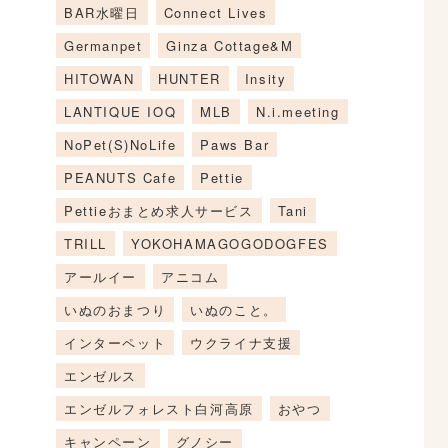
BAR水曜日
Connect Lives
Germanpet
Ginza Cottage&M
HITOWAN
HUNTER
Insity
LANTIQUE IOQ
MLB
N.i.meeting
NoPet(S)NoLife
Paws Bar
PEANUTS Cafe
Pettie
Pettieおまとめ求人サービス
Tani
TRILL
YOKOHAMAGOGODOGFES
アールイー
アニコム
いぬのおまつり
いぬのこと。
インターペット
ウクライナ支援
エンゼルス
エンゼルフォレスト白河高原
おやつ
キャンペーン
グノシー