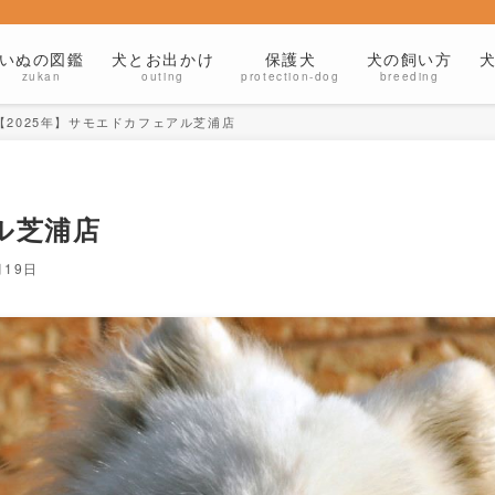
いぬの図鑑
犬とお出かけ
保護犬
犬の飼い方
zukan
outing
protection-dog
breeding
【2025年】サモエドカフェアル芝浦店
ル芝浦店
月19日