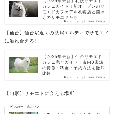
【2025年最新】札幌サモエド
カフェガイド！新オープンのサ
モエドカフェアル札幌店と圓照
寺のサモエドたち
いぬのこと。｜犬の動画や豆知識が…
【仙台】仙台駅近くの茶房エルディでサモエド
に触れ合える!
【2025年最新】仙台サモエド
カフェ完全ガイド！市内3店舗
の特徴・料金・予約方法を徹底
比較
いぬのこと。｜犬の動画や豆知識が…
【山形】サモエドに会える場所
あわせて読みたい