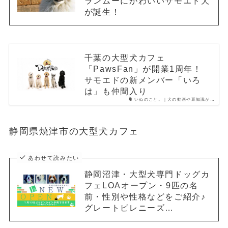
ランムーにかわいいサモエド犬
が誕生！
千葉の大型犬カフェ
「PawsFan」が開業1周年！
サモエドの新メンバー「いろ
は」も仲間入り
いぬのこと。｜犬の動画や豆知識が…
静岡県焼津市の大型犬カフェ
あわせて読みたい
静岡沼津・大型犬専門ドッグカ
フェLOAオープン・9匹の名
前・性別や性格などをご紹介♪
グレートピレニーズ…