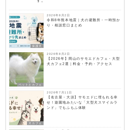
す。
2026年8月2日
令和8年熊本地震｜犬の避難所・一時預か
り・相談窓口まとめ
保護犬
2026年8月2日
【2026年】岡山のサモエドカフェ・大型
犬カフェ2選｜料金・予約・アクセス
ペットとカフェ
2026年7月11日
【名古屋・大須】サモエドに埋もれる幸
せ！遊園地みたいな「大型犬スマイルラ
ンド」でもふもふ体験
犬カフェ