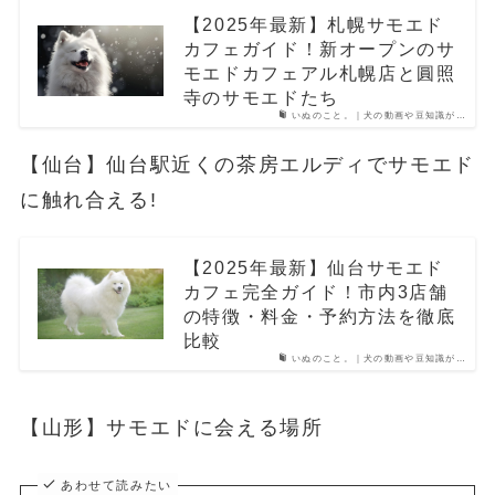
【2025年最新】札幌サモエド
カフェガイド！新オープンのサ
モエドカフェアル札幌店と圓照
寺のサモエドたち
いぬのこと。｜犬の動画や豆知識が…
【仙台】仙台駅近くの茶房エルディでサモエド
に触れ合える!
【2025年最新】仙台サモエド
カフェ完全ガイド！市内3店舗
の特徴・料金・予約方法を徹底
比較
いぬのこと。｜犬の動画や豆知識が…
【山形】サモエドに会える場所
あわせて読みたい