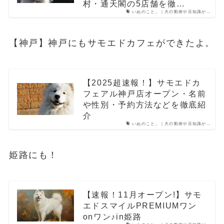
村・通天閣の5店舗を徹…
いぬのこと。｜犬の動画や豆知識が…
【神戸】神戸にもサモエドカフェができたよ。
【2025超速報！】サモエドカ
フェアル神戸店オープン・名前
や性別・予約方法などを徹底紹
介
いぬのこと。｜犬の動画や豆知識が…
姫路にも！
【速報！11月オープン!】サモ
エドスマイルPREMIUMワン
onワン♪in姫路