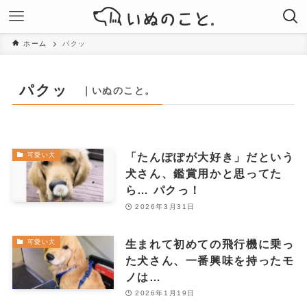
ホーム
パクッ
パクッ
｜いぬのこと。
「たんぽぽが大好き」だという
可愛い犬
犬さん、鑑賞用かと思ってた
ら… パクっ！
2026年3月31日
生まれて初めての飛行機に乗っ
可愛い犬
た犬さん、一番興味を持ったモ
ノは…
2026年1月19日