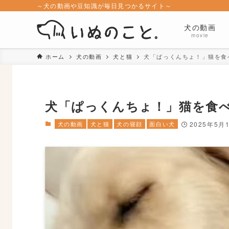
～犬の動画や豆知識が毎日見つかるサイト～
犬の動画
movie
ホーム
犬の動画
犬と猫
犬「ぱっくんちょ！」猫を食
犬「ぱっくんちょ！」猫を食
犬の動画
犬と猫
犬の寝顔
面白い犬
2025年5月