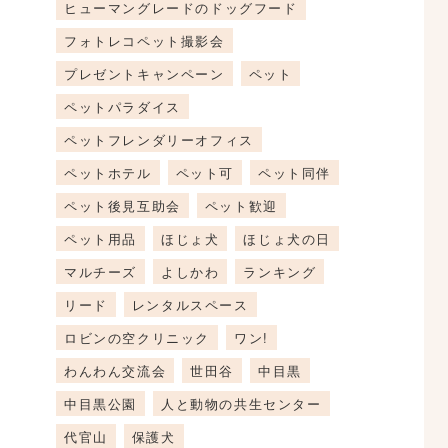
ヒューマングレードのドッグフード
フォトレコペット撮影会
プレゼントキャンペーン
ペット
ペットパラダイス
ペットフレンダリーオフィス
ペットホテル
ペット可
ペット同伴
ペット後見互助会
ペット歓迎
ペット用品
ほじょ犬
ほじょ犬の日
マルチーズ
よしかわ
ランキング
リード
レンタルスペース
ロビンの空クリニック
ワン!
わんわん交流会
世田谷
中目黒
中目黒公園
人と動物の共生センター
代官山
保護犬