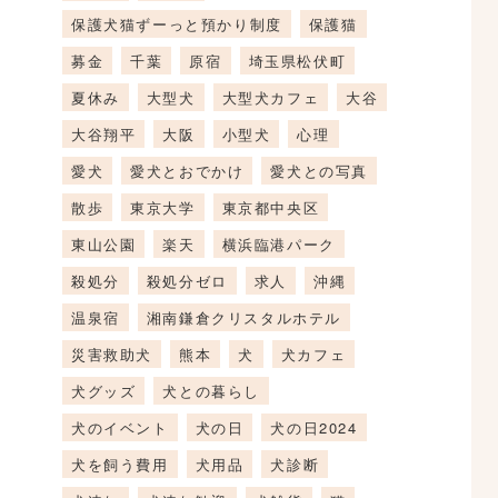
保護犬猫ずーっと預かり制度
保護猫
募金
千葉
原宿
埼玉県松伏町
夏休み
大型犬
大型犬カフェ
大谷
大谷翔平
大阪
小型犬
心理
愛犬
愛犬とおでかけ
愛犬との写真
散歩
東京大学
東京都中央区
東山公園
楽天
横浜臨港パーク
殺処分
殺処分ゼロ
求人
沖縄
温泉宿
湘南鎌倉クリスタルホテル
災害救助犬
熊本
犬
犬カフェ
犬グッズ
犬との暮らし
犬のイベント
犬の日
犬の日2024
犬を飼う費用
犬用品
犬診断