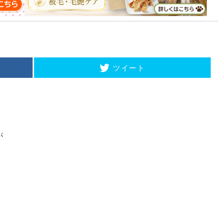
ツイート
が