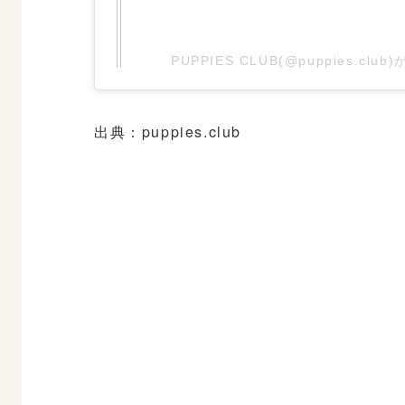
PUPPIES CLUB(@puppies.cl
出典：puppies.club