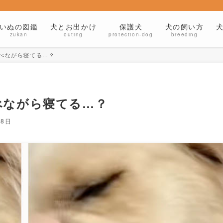
いぬの図鑑
犬とお出かけ
保護犬
犬の飼い方
zukan
outing
protection-dog
breeding
べながら寝てる…？
べながら寝てる…？
18日