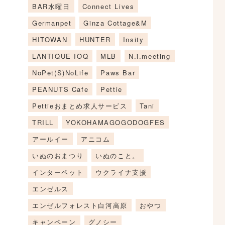
BAR水曜日
Connect Lives
Germanpet
Ginza Cottage&M
HITOWAN
HUNTER
Insity
LANTIQUE IOQ
MLB
N.i.meeting
NoPet(S)NoLife
Paws Bar
PEANUTS Cafe
Pettie
Pettieおまとめ求人サービス
Tani
TRILL
YOKOHAMAGOGODOGFES
アールイー
アニコム
いぬのおまつり
いぬのこと。
インターペット
ウクライナ支援
エンゼルス
エンゼルフォレスト白河高原
おやつ
キャンペーン
グノシー