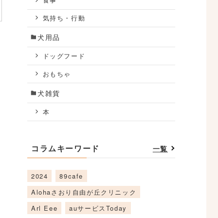
食事
気持ち・行動
犬用品
ドッグフード
おもちゃ
犬雑貨
本
コラムキーワード
一覧
2024
89cafe
Alohaさおり自由が丘クリニック
Arl Eee
auサービスToday