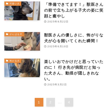
「準備できてます！」獣医さん
可愛い犬
の前で立ち上がる子犬の姿に笑
顔と癒やし
2025年9月22日
獣医さんの優しさに、怖がりな
がんばる犬
犬が心を開いてくれた瞬間！
2025年6月10日
楽しいおでかけだと思っていた
怖がる犬
のに！ 行き先が病院だと知っ
た犬さん、動揺が隠しきれな
い。
2025年3月2日
1
2
...
4