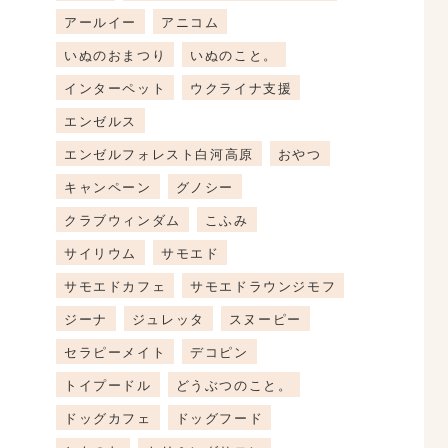
アールイー
アニコム
いぬのおまつり
いぬのこと。
インターペット
ウクライナ支援
エンゼルス
エンゼルフォレスト白河高原
おやつ
キャンペーン
グノシー
クラブウィンダム
こふみ
サイリウム
サモエド
サモエドカフェ
サモエドラウンジモフ
ジーナ
ジュレッタ
スヌーピー
セラピーメイト
デコピン
トイプードル
どうぶつのこと。
ドッグカフェ
ドッグフード