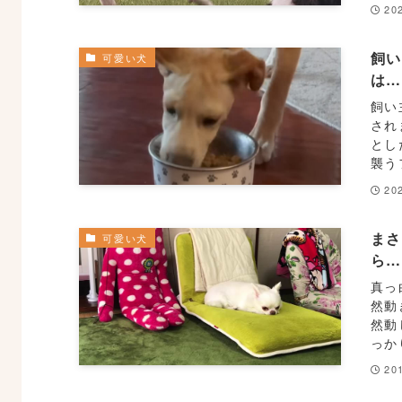
20
飼い
可愛い犬
は
飼い
され
とし
襲う
20
ま
可愛い犬
ら
真っ
然動
然動
っか
20