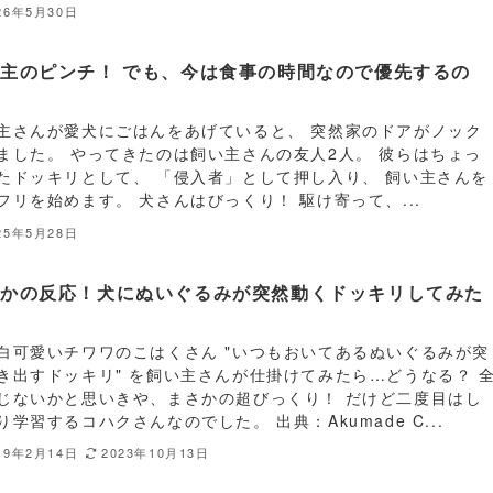
26年5月30日
主のピンチ！ でも、今は食事の時間なので優先するの
…
主さんが愛犬にごはんをあげていると、 突然家のドアがノック
ました。 やってきたのは飼い主さんの友人2人。 彼らはちょっ
たドッキリとして、 「侵入者」として押し入り、 飼い主さんを
フリを始めます。 犬さんはびっくり！ 駆け寄って、...
25年5月28日
さかの反応！犬にぬいぐるみが突然動くドッキリしてみた
…
白可愛いチワワのこはくさん "いつもおいてあるぬいぐるみが突
き出すドッキリ" を飼い主さんが仕掛けてみたら…どうなる？ 
じないかと思いきや、まさかの超びっくり！ だけど二度目はし
り学習するコハクさんなのでした。 出典：Akumade C...
19年2月14日
2023年10月13日