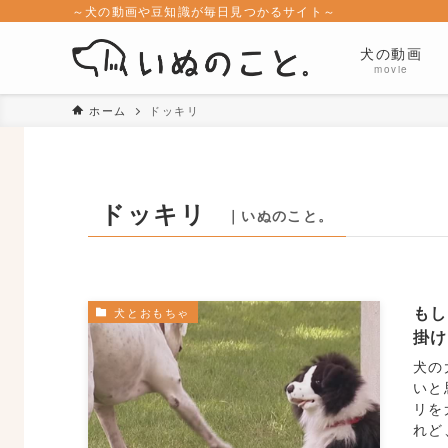
～犬の動画や豆知識が毎日見つかるサイト～
犬の動画
movie
ホーム
ドッキリ
ドッキリ
｜いぬのこと。
もし
犬とおもちゃ
掛
犬の
いと
リを
れど