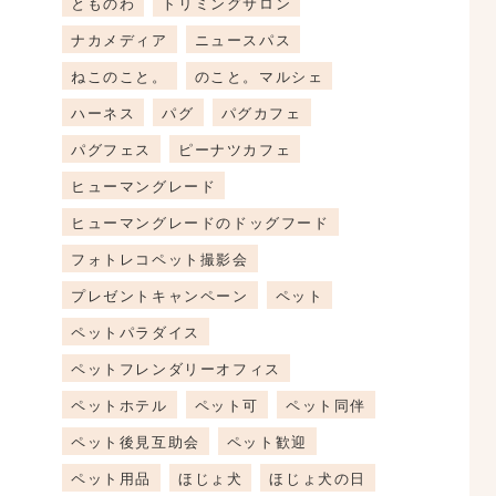
とものわ
トリミングサロン
ナカメディア
ニュースパス
ねこのこと。
のこと。マルシェ
ハーネス
パグ
パグカフェ
パグフェス
ピーナツカフェ
ヒューマングレード
ヒューマングレードのドッグフード
フォトレコペット撮影会
プレゼントキャンペーン
ペット
ペットパラダイス
ペットフレンダリーオフィス
ペットホテル
ペット可
ペット同伴
ペット後見互助会
ペット歓迎
ペット用品
ほじょ犬
ほじょ犬の日