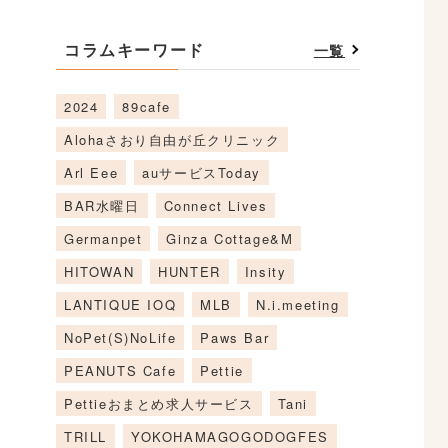
コラムキーワード
一覧
2024
89cafe
Alohaさおり自由が丘クリニック
Arl Eee
auサービスToday
BAR水曜日
Connect Lives
Germanpet
Ginza Cottage&M
HITOWAN
HUNTER
Insity
LANTIQUE IOQ
MLB
N.i.meeting
NoPet(S)NoLife
Paws Bar
PEANUTS Cafe
Pettie
Pettieおまとめ求人サービス
Tani
TRILL
YOKOHAMAGOGODOGFES