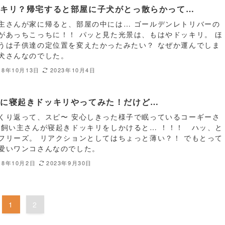
ッキリ？帰宅すると部屋に子犬がとっ散らかって…
主さんが家に帰ると、部屋の中には… ゴールデンレトリバーの
があっちこっちに！！ パッと見た光景は、もはやドッキリ。 ほ
うは子供達の定位置を変えたかったみたい？ なぜか運んでしま
犬さんなのでした。
18年10月13日
2023年10月4日
犬に寝起きドッキリやってみた！だけど…
くり返って、スピ〜 安心しきった様子で眠っているコーギーさ
 飼い主さんが寝起きドッキリをしかけると… ！！！ ハッ、と
フリーズ。 リアクションとしてはちょっと薄い？！ でもとって
愛いワンコさんなのでした。
18年10月2日
2023年9月30日
1
2