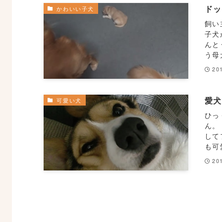
ド
かわいい子犬
飼い
子犬
んと
う母
20
愛
可愛い犬
ひっ
ん。
して
も可
20