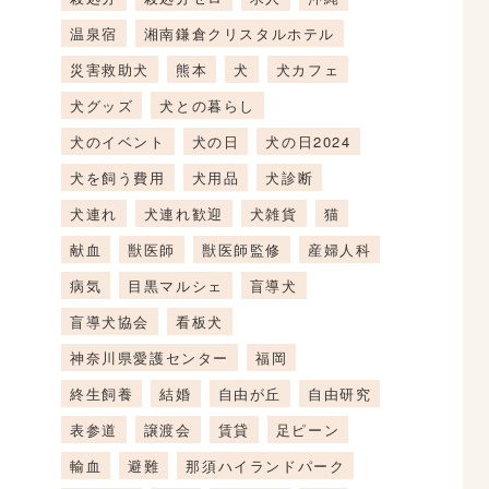
温泉宿
湘南鎌倉クリスタルホテル
災害救助犬
熊本
犬
犬カフェ
犬グッズ
犬との暮らし
犬のイベント
犬の日
犬の日2024
犬を飼う費用
犬用品
犬診断
犬連れ
犬連れ歓迎
犬雑貨
猫
献血
獣医師
獣医師監修
産婦人科
病気
目黒マルシェ
盲導犬
盲導犬協会
看板犬
神奈川県愛護センター
福岡
終生飼養
結婚
自由が丘
自由研究
表参道
譲渡会
賃貸
足ピーン
輸血
避難
那須ハイランドパーク