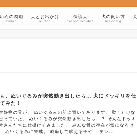
いぬの図鑑
犬とお出かけ
保護犬
犬の飼い方
zukan
outing
protection-dog
breeding
も、ぬいぐるみが突然動き出したら… 犬にドッキリを仕
けてみた！
大好物の骨が、 ぬいぐるみの前に置いてあります。 動くわけな
思っていた、 ぬいぐるみが突然動き出したら...？ そんなドッキ
犬さんたちに仕掛けてみました。 みんな骨の存在が気になるけ
、 ぬいぐるみに警戒。 威嚇して吠える子や、 テン...