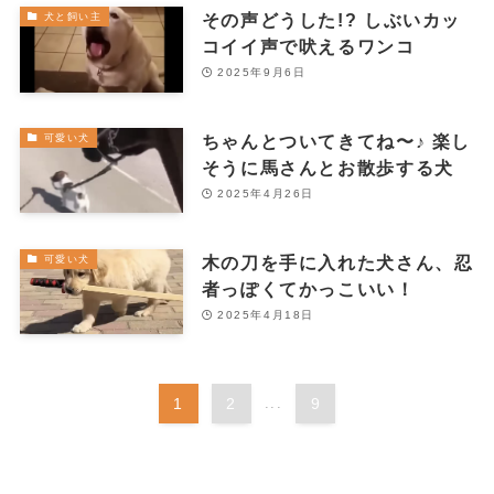
その声どうした!? しぶいカッ
犬と飼い主
コイイ声で吠えるワンコ
2025年9月6日
ちゃんとついてきてね〜♪ 楽し
可愛い犬
そうに馬さんとお散歩する犬
2025年4月26日
木の刀を手に入れた犬さん、忍
可愛い犬
者っぽくてかっこいい！
2025年4月18日
1
2
...
9