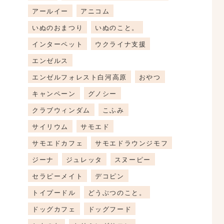
アールイー
アニコム
いぬのおまつり
いぬのこと。
インターペット
ウクライナ支援
エンゼルス
エンゼルフォレスト白河高原
おやつ
キャンペーン
グノシー
クラブウィンダム
こふみ
サイリウム
サモエド
サモエドカフェ
サモエドラウンジモフ
ジーナ
ジュレッタ
スヌーピー
セラピーメイト
デコピン
トイプードル
どうぶつのこと。
ドッグカフェ
ドッグフード