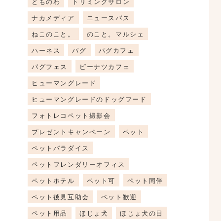
とものわ
トリミングサロン
ナカメディア
ニュースパス
ねこのこと。
のこと。マルシェ
ハーネス
パグ
パグカフェ
パグフェス
ピーナツカフェ
ヒューマングレード
ヒューマングレードのドッグフード
フォトレコペット撮影会
プレゼントキャンペーン
ペット
ペットパラダイス
ペットフレンダリーオフィス
ペットホテル
ペット可
ペット同伴
ペット後見互助会
ペット歓迎
ペット用品
ほじょ犬
ほじょ犬の日