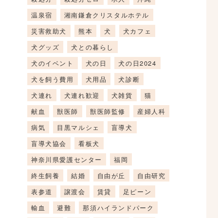
温泉宿
湘南鎌倉クリスタルホテル
災害救助犬
熊本
犬
犬カフェ
犬グッズ
犬との暮らし
犬のイベント
犬の日
犬の日2024
犬を飼う費用
犬用品
犬診断
犬連れ
犬連れ歓迎
犬雑貨
猫
献血
獣医師
獣医師監修
産婦人科
病気
目黒マルシェ
盲導犬
盲導犬協会
看板犬
神奈川県愛護センター
福岡
終生飼養
結婚
自由が丘
自由研究
表参道
譲渡会
賃貸
足ピーン
輸血
避難
那須ハイランドパーク