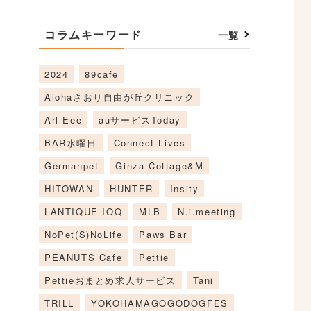
コラムキーワード
一覧
2024
89cafe
Alohaさおり自由が丘クリニック
Arl Eee
auサービスToday
BAR水曜日
Connect Lives
Germanpet
Ginza Cottage&M
HITOWAN
HUNTER
Insity
LANTIQUE IOQ
MLB
N.i.meeting
NoPet(S)NoLife
Paws Bar
PEANUTS Cafe
Pettie
Pettieおまとめ求人サービス
Tani
TRILL
YOKOHAMAGOGODOGFES