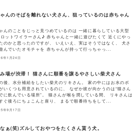
ちゃんのそばを離れない犬さん、狙っているのは赤ちゃん
…
ゃんのことをじっと見つめているのは 一緒に暮らしている大型
 ロットワイラーさん♪ 赤ちゃんと一緒に遊びたくて 近くにやっ
たのかと思ったのですが、 いえいえ、実はそうではなく、 犬さ
遊んでいたオモチャを 赤ちゃんが持って行っちゃっ...
26年1月24日
み場が渋滞！ 猫さんに順番を譲るやさしい柴犬さん
の後、水分補給をしたい柴犬のリキさん。 家の中にはお水のボ
がいくつも用意されているのに、 なぜか彼が向かうのは“猫さん
でに飲んでいる場所”。 猫さんが喉を潤している間、 リキさん
すぐ後ろにちょこんと座り、 まるで順番待ちをして...
25年9月17日
なぁ(笑)ズルしておやつをたくさん貰う犬。