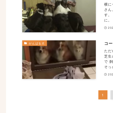
横に
さん
す。
に。
20
コ
がんばる犬
ただ
芝生
で 
そっ
20
1