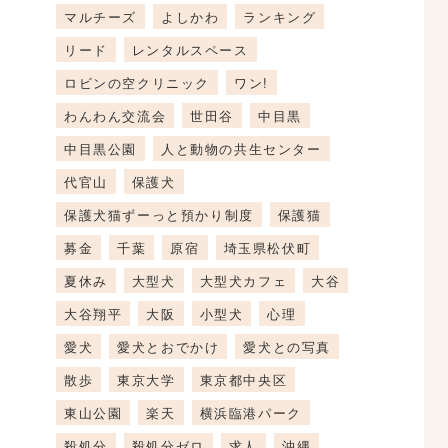
マルチーズ
よしかわ
ランキング
リード
レンタルスペース
ロビンの空クリニック
ワン!
わんわん交流会
世田谷
中目黒
中目黒公園
人と動物の共生センター
代官山
保護犬
保護犬猫ずーっと預かり制度
保護猫
募金
千葉
原宿
埼玉県松伏町
夏休み
大型犬
大型犬カフェ
大谷
大谷翔平
大阪
小型犬
心理
愛犬
愛犬とおでかけ
愛犬との写真
散歩
東京大学
東京都中央区
東山公園
楽天
横浜臨港パーク
殺処分
殺処分ゼロ
求人
沖縄