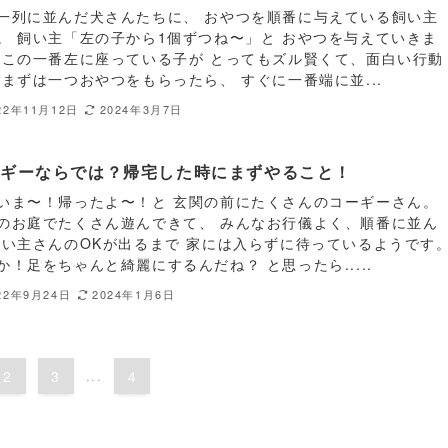
一列に並んだ犬さんたちに、 おやつを順番に与えている飼い主
。 飼い主「左の子から1個ずつね〜」と おやつを与えていきま
 この一番左に座っている子が とってもズル賢くて、面白い行動
 まずは一つおやつをもらったら、 すぐに一番端に並...
22年11月12日
2024年3月7日
ーギーならでは？帰宅した時にまずやること！
いま〜！帰ったよ〜！と 玄関の前にたくさんのコーギーさん。
のお庭でたくさん遊んできて、 みんなお行儀よく、順番に並ん
飼い主さんのOKが出るまで 家には入らずに待っているようです
か！足をちゃんと綺麗にするんだね？ と思ったら.....
22年9月24日
2024年1月6日
2
3
...
4