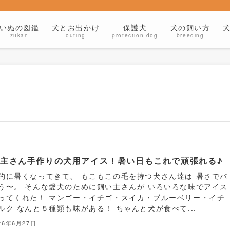
いぬの図鑑
犬とお出かけ
保護犬
犬の飼い方
zukan
outing
protection-dog
breeding
主さん手作りの犬用アイス！暑い日もこれで頑張れる♪
的に暑くなってきて、 もこもこの毛を持つ犬さん達は 暑さでバ
う〜。 そんな愛犬のために飼い主さんが いろいろな味でアイス
ってくれた！ マンゴー・イチゴ・スイカ・ブルーベリー・イチ
ルク なんと５種類も味がある！ ちゃんと犬が食べて...
26年6月27日