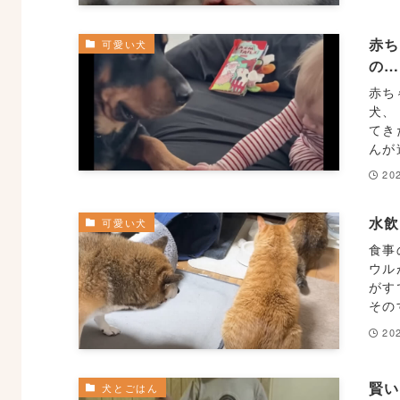
赤
可愛い犬
の
赤ち
犬、
てき
んが
20
水飲
可愛い犬
食事
ウル
がす
その
20
賢い
犬とごはん