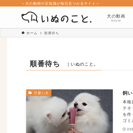
～犬の動画や豆知識が毎日見つかるサイト～
犬の動画
movie
ホーム
順番待ち
順番待ち
｜いぬのこと。
飼い
可愛い犬
本格
テそ
を作
ゴミ
20