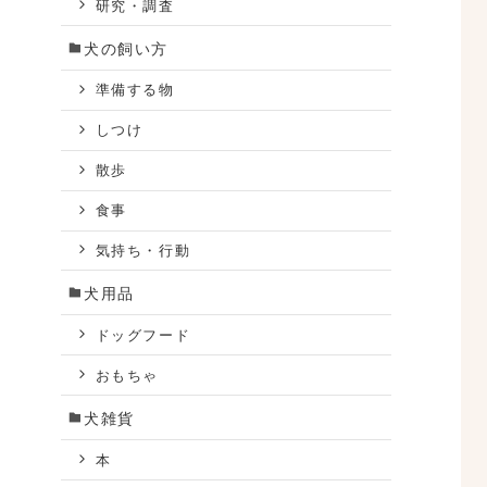
研究・調査
母
犬の飼い方
準備する物
しつけ
散歩
食事
気持ち・行動
犬用品
ドッグフード
おもちゃ
犬雑貨
本