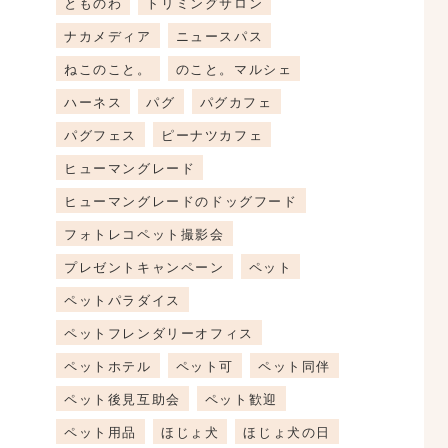
とものわ
トリミングサロン
ナカメディア
ニュースパス
ねこのこと。
のこと。マルシェ
ハーネス
パグ
パグカフェ
パグフェス
ピーナツカフェ
ヒューマングレード
ヒューマングレードのドッグフード
フォトレコペット撮影会
プレゼントキャンペーン
ペット
ペットパラダイス
ペットフレンダリーオフィス
ペットホテル
ペット可
ペット同伴
ペット後見互助会
ペット歓迎
ペット用品
ほじょ犬
ほじょ犬の日