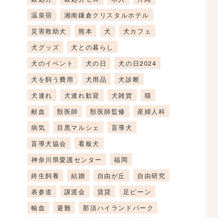
温泉宿
湘南鎌倉クリスタルホテル
災害救助犬
熊本
犬
犬カフェ
犬グッズ
犬との暮らし
犬のイベント
犬の日
犬の日2024
犬を飼う費用
犬用品
犬診断
犬連れ
犬連れ歓迎
犬雑貨
猫
献血
獣医師
獣医師監修
産婦人科
病気
目黒マルシェ
盲導犬
盲導犬協会
看板犬
神奈川県愛護センター
福岡
終生飼養
結婚
自由が丘
自由研究
表参道
譲渡会
賃貸
足ピーン
輸血
避難
那須ハイランドパーク