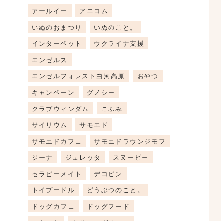
アールイー
アニコム
いぬのおまつり
いぬのこと。
インターペット
ウクライナ支援
エンゼルス
エンゼルフォレスト白河高原
おやつ
キャンペーン
グノシー
クラブウィンダム
こふみ
サイリウム
サモエド
サモエドカフェ
サモエドラウンジモフ
ジーナ
ジュレッタ
スヌーピー
セラピーメイト
デコピン
トイプードル
どうぶつのこと。
ドッグカフェ
ドッグフード