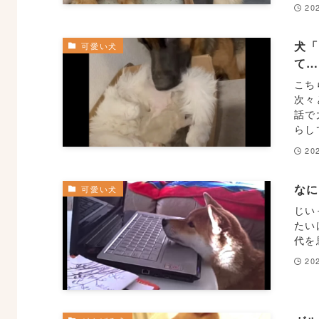
20
犬
可愛い犬
て
こち
次々
話で
らし
20
な
可愛い犬
じい
たい
代を思
20