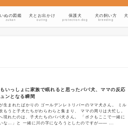
いぬの図鑑
犬とお出かけ
保護犬
犬の飼い方
zukan
outing
protection-dog
breeding
犬もいっしょに家族で眠れると思ったパパ犬、ママの反応
シュンとなる瞬間
が生まれたばかりの ゴールデンレトリバーのママ犬さん。 ミル
飲もうと子犬たちがわらわらと集まり、 ママの周りは大忙し。
へ現れたのは、子犬たちのパパ犬さん。 「ボクもここで一緒に
いな…」と 一緒に川の字になろうとしたのですが—— ...