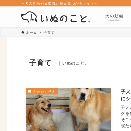
～犬の動画や豆知識が毎日見つかるサイト～
犬の動画
movie
ホーム
子育て
子育て
｜いぬのこと。
子
かわいい子犬
に
子犬
クを
そこ
寝た