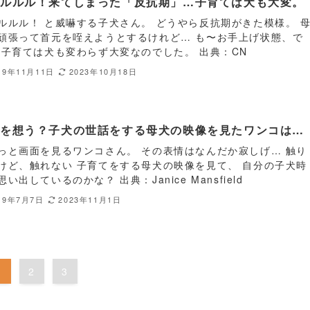
ルルルル！来てしまった「反抗期」…子育ては犬も大変。
ルルル！ と威嚇する子犬さん。 どうやら反抗期がきた模様。 
頑張って首元を咥えようとするけれど… も〜お手上げ状態、で
 子育ては犬も変わらず大変なのでした。 出典：CN
19年11月11日
2023年10月18日
にを想う？子犬の世話をする母犬の映像を見たワンコは…
っと画面を見るワンコさん。 その表情はなんだか寂しげ… 触り
けど、触れない 子育てをする母犬の映像を見て、 自分の子犬時
い出しているのかな？ 出典：Janice Mansfield
19年7月7日
2023年11月1日
1
2
3