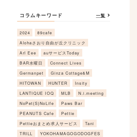
コラムキーワード
一覧
2024
89cafe
Alohaさおり自由が丘クリニック
Arl Eee
auサービスToday
BAR水曜日
Connect Lives
Germanpet
Ginza Cottage&M
HITOWAN
HUNTER
Insity
LANTIQUE IOQ
MLB
N.i.meeting
NoPet(S)NoLife
Paws Bar
PEANUTS Cafe
Pettie
Pettieおまとめ求人サービス
Tani
TRILL
YOKOHAMAGOGODOGFES