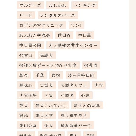
マルチーズ
よしかわ
ランキング
リード
レンタルスペース
ロビンの空クリニック
ワン!
わんわん交流会
世田谷
中目黒
中目黒公園
人と動物の共生センター
代官山
保護犬
保護犬猫ずーっと預かり制度
保護猫
募金
千葉
原宿
埼玉県松伏町
夏休み
大型犬
大型犬カフェ
大谷
大谷翔平
大阪
小型犬
心理
愛犬
愛犬とおでかけ
愛犬との写真
散歩
東京大学
東京都中央区
東山公園
楽天
横浜臨港パーク
殺処分
殺処分ゼロ
求人
沖縄