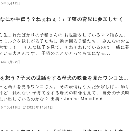
25年6月12日
「なにか手伝う？ねぇねぇ！」子猫の育児に参加したく
…
ら生まれたばかりの子猫さんの お世話をしているママ猫さん。
とミルクを欲しがる子たちに 動き回る子猫たち、 みんなのお世
大忙し！！ そんな様子を見て、そわそわしているのは 一緒に暮
ている犬さんです。 子猫のことがとっても気になる...
24年8月22日
にを想う？子犬の世話をする母犬の映像を見たワンコは…
っと画面を見るワンコさん。 その表情はなんだか寂しげ… 触り
けど、触れない 子育てをする母犬の映像を見て、 自分の子犬時
い出しているのかな？ 出典：Janice Mansfield
20年6月18日
2023年11月1日