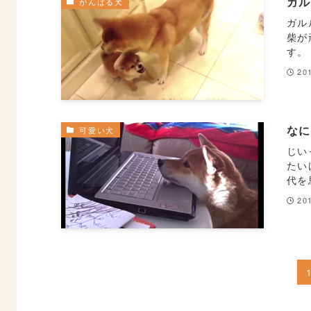
ガ
がんばる犬
ガル
柴が
す。
20
な
可愛い犬
じい
たい
代を思
20