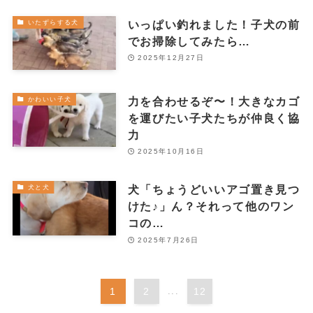
いっぱい釣れました！子犬の前
いたずらする犬
でお掃除してみたら…
2025年12月27日
力を合わせるぞ〜！大きなカゴ
かわいい子犬
を運びたい子犬たちが仲良く協
力
2025年10月16日
犬「ちょうどいいアゴ置き見つ
犬と犬
けた♪」ん？それって他のワン
コの…
2025年7月26日
1
2
...
12