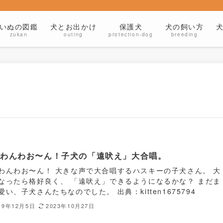
いぬの図鑑
犬とお出かけ
保護犬
犬の飼い方
zukan
outing
protection-dog
breeding
んわんわお〜ん！子犬の「遠吠え」大合唱。
わんわお〜ん！ 大きな声で大合唱するハスキーの子犬さん。 大
なったら格好良く、 「遠吠え」できるようになるかな？ まだま
愛い、子犬さんたちなのでした。 出典：kitten1675794
19年12月5日
2023年10月27日