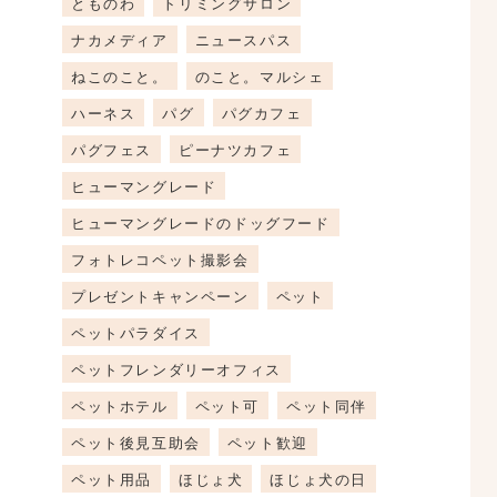
とものわ
トリミングサロン
ナカメディア
ニュースパス
ねこのこと。
のこと。マルシェ
ハーネス
パグ
パグカフェ
パグフェス
ピーナツカフェ
ヒューマングレード
ヒューマングレードのドッグフード
フォトレコペット撮影会
プレゼントキャンペーン
ペット
ペットパラダイス
ペットフレンダリーオフィス
ペットホテル
ペット可
ペット同伴
ペット後見互助会
ペット歓迎
ペット用品
ほじょ犬
ほじょ犬の日