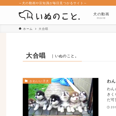
～犬の動画や豆知識が毎日見つかるサイト～
犬の動画
movie
ホーム
大合唱
大合唱
｜いぬのこと。
わ
かわいい子犬
わん
きく
だ可
20