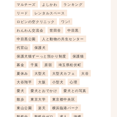
マルチーズ
よしかわ
ランキング
リード
レンタルスペース
ロビンの空クリニック
ワン!
わんわん交流会
世田谷
中目黒
中目黒公園
人と動物の共生センター
代官山
保護犬
保護犬猫ずーっと預かり制度
保護猫
募金
千葉
原宿
埼玉県松伏町
夏休み
大型犬
大型犬カフェ
大谷
大谷翔平
大阪
小型犬
心理
愛犬
愛犬とおでかけ
愛犬との写真
散歩
東京大学
東京都中央区
東山公園
楽天
横浜臨港パーク
殺処分
殺処分ゼロ
求人
沖縄