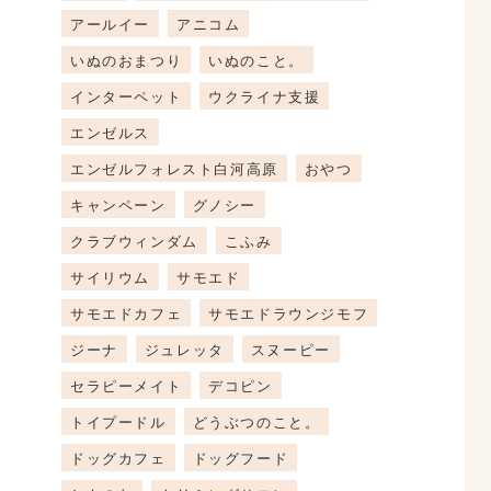
アールイー
アニコム
いぬのおまつり
いぬのこと。
インターペット
ウクライナ支援
エンゼルス
エンゼルフォレスト白河高原
おやつ
キャンペーン
グノシー
クラブウィンダム
こふみ
サイリウム
サモエド
サモエドカフェ
サモエドラウンジモフ
ジーナ
ジュレッタ
スヌーピー
セラピーメイト
デコピン
トイプードル
どうぶつのこと。
ドッグカフェ
ドッグフード