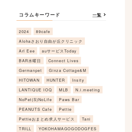
コラムキーワード
一覧
2024
89cafe
Alohaさおり自由が丘クリニック
Arl Eee
auサービスToday
BAR水曜日
Connect Lives
Germanpet
Ginza Cottage&M
HITOWAN
HUNTER
Insity
LANTIQUE IOQ
MLB
N.i.meeting
NoPet(S)NoLife
Paws Bar
PEANUTS Cafe
Pettie
Pettieおまとめ求人サービス
Tani
TRILL
YOKOHAMAGOGODOGFES