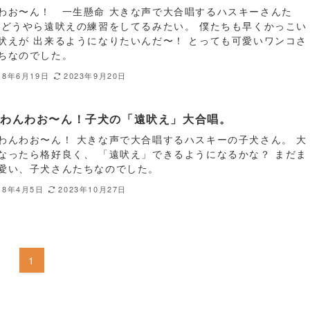
わお〜ん！ 一生懸命 大きな声で大合唱するハスキーさんた
 どうやら遠吠えの練習をしてるみたい。 僕たちも早くかっこい
吠えが 出来るようになりたいんだ〜！ とっても可愛いワンコさ
ちなのでした。
18年6月19日
2023年9月20日
んわんわお〜ん！子犬の「遠吠え」大合唱。
わんわお〜ん！ 大きな声で大合唱するハスキーの子犬さん。 大
なったら格好良く、 「遠吠え」できるようになるかな？ まだま
愛い、子犬さんたちなのでした。
18年4月5日
2023年10月27日
1