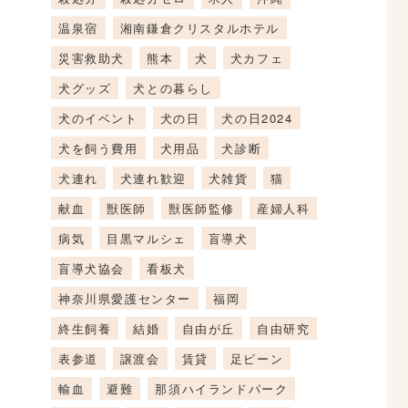
温泉宿
湘南鎌倉クリスタルホテル
災害救助犬
熊本
犬
犬カフェ
犬グッズ
犬との暮らし
犬のイベント
犬の日
犬の日2024
犬を飼う費用
犬用品
犬診断
犬連れ
犬連れ歓迎
犬雑貨
猫
献血
獣医師
獣医師監修
産婦人科
病気
目黒マルシェ
盲導犬
盲導犬協会
看板犬
神奈川県愛護センター
福岡
終生飼養
結婚
自由が丘
自由研究
表参道
譲渡会
賃貸
足ピーン
輸血
避難
那須ハイランドパーク