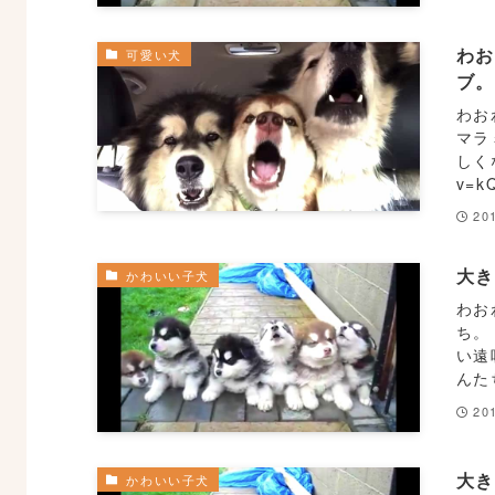
わ
可愛い犬
ブ
わお
マラ
しくな
v=k
20
大
かわいい子犬
わお
ち。
い遠
んたち
20
大
かわいい子犬