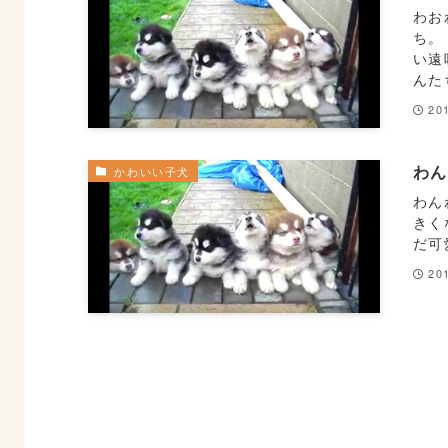
わお
ち。
い遠
んた
20
わ
かわいい子犬
わん
きく
だ可
20