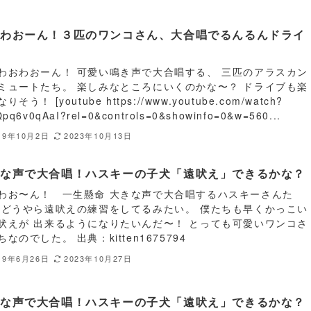
おわおーん！３匹のワンコさん、大合唱でるんるんドライ
。
わおわおーん！ 可愛い鳴き声で大合唱する、 三匹のアラスカン
ミュートたち。 楽しみなところにいくのかな〜？ ドライブも楽
りそう！ [youtube https://www.youtube.com/watch?
Qpq6v0qAaI?rel=0&controls=0&showinfo=0&w=560...
19年10月2日
2023年10月13日
きな声で大合唱！ハスキーの子犬「遠吠え」できるかな？
わお〜ん！ 一生懸命 大きな声で大合唱するハスキーさんた
 どうやら遠吠えの練習をしてるみたい。 僕たちも早くかっこい
吠えが 出来るようになりたいんだ〜！ とっても可愛いワンコさ
なのでした。 出典：kitten1675794
19年6月26日
2023年10月27日
きな声で大合唱！ハスキーの子犬「遠吠え」できるかな？