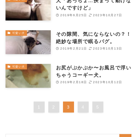
犬「あっちょ…挟まって動けな
いんですけど」
2019年6月25日
2023年10月27日
その隙間、気にならないの？！
可愛い犬
絶妙な場所で眠るパグ。
2019年2月21日
2023年10月13日
お尻がぷかぷか〜お風呂で浮い
可愛い犬
ちゃうコーギー犬。
2019年2月18日
2023年10月12日
1
2
3
4
5