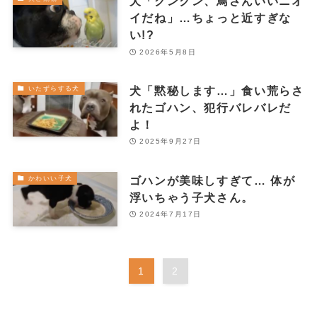
犬「クンクン、鳥さんいいニオ
イだね」…ちょっと近すぎな
い!?
2026年5月8日
犬「黙秘します…」食い荒らさ
いたずらする犬
れたゴハン、犯行バレバレだ
よ！
2025年9月27日
ゴハンが美味しすぎて… 体が
かわいい子犬
浮いちゃう子犬さん。
2024年7月17日
1
2