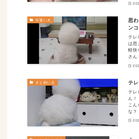
20
思
可愛い犬
ン
テレ
は思
軽快
さん
20
テ
犬と飼い主
テレ
ん！
こん
な？
20