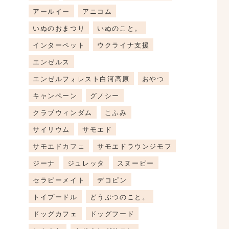
アールイー
アニコム
いぬのおまつり
いぬのこと。
インターペット
ウクライナ支援
エンゼルス
エンゼルフォレスト白河高原
おやつ
キャンペーン
グノシー
クラブウィンダム
こふみ
サイリウム
サモエド
サモエドカフェ
サモエドラウンジモフ
ジーナ
ジュレッタ
スヌーピー
セラピーメイト
デコピン
トイプードル
どうぶつのこと。
ドッグカフェ
ドッグフード