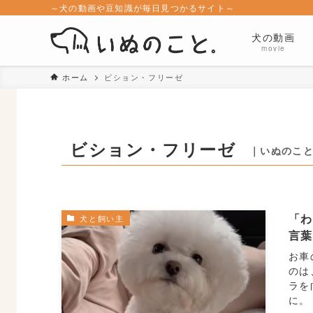
～犬の動画や豆知識が毎日見つかるサイト～
犬の動画
movie
ホーム
ビション・フリーゼ
ビション・フリーゼ
｜いぬのこ
「
犬と飼い主
言
お車
のは
ラを
に。