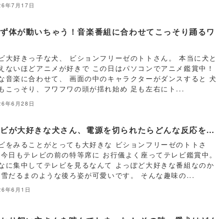
26年7月17日
わず体が動いちゃう！音楽番組に合わせてこっそり踊るワ
コ
ビ大好きっ子な犬、 ビションフリーゼのトトさん。 本当に犬と
えないほどアニメが好きで この日はパソコンでアニメ鑑賞中！
な音楽に合わせて、 画面の中のキャラクターがダンスすると 犬
もこっそり、フワフワの頭が揺れ始め 足も左右にト...
26年6月28日
レビが大好きな犬さん、電源を切られたらどんな反応を…
ビをみることがとっても大好きな ビションフリーゼのトトさ
 今日もテレビの前の特等席に お行儀よく座ってテレビ鑑賞中。
なに集中してテレビを見るなんて よっぽど大好きな番組なのか
 雪だるまのような後ろ姿が可愛いです。 そんな趣味の...
26年6月1日