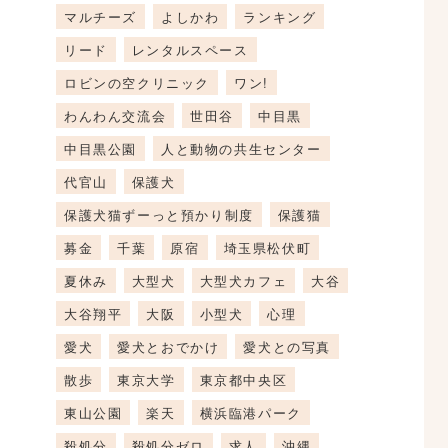
マルチーズ
よしかわ
ランキング
リード
レンタルスペース
ロビンの空クリニック
ワン!
わんわん交流会
世田谷
中目黒
中目黒公園
人と動物の共生センター
代官山
保護犬
保護犬猫ずーっと預かり制度
保護猫
募金
千葉
原宿
埼玉県松伏町
夏休み
大型犬
大型犬カフェ
大谷
大谷翔平
大阪
小型犬
心理
愛犬
愛犬とおでかけ
愛犬との写真
散歩
東京大学
東京都中央区
東山公園
楽天
横浜臨港パーク
殺処分
殺処分ゼロ
求人
沖縄