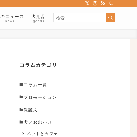
犬のニュース
犬用品
news
goods
コラムカテゴリ
コラム一覧
プロモーション
保護犬
メ
犬とお出かけ
ペットとカフェ