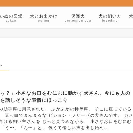
いぬの図鑑
犬とお出かけ
保護犬
犬の飼い方
zukan
outing
protection-dog
breeding
と。
わぅ？」小さなお口をむにむに動かす犬さん、今にも人の
葉を話しそうな表情にほっこり
の助手席に用意された、 ふかふかの特等席。 そこに座っている
、 真っ白でまんまるな ビション・フリーゼの犬さんです。 カ
向ける飼い主さんを じっと見つめながら、 小さなお口をむにむ
 「う〜」「ん〜」と、 低くて優しい声を出し始め...