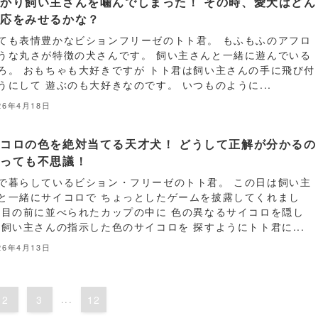
かり飼い主さんを噛んでしまった！ その時、愛犬はどん
反応をみせるかな？
ても表情豊かなビションフリーゼのトト君。 もふもふのアフロ
うな丸さが特徴の犬さんです。 飼い主さんと一緒に遊んでいる
ろ。 おもちゃも大好きですが トト君は飼い主さんの手に飛び付
うにして 遊ぶのも大好きなのです。 いつものように...
26年4月18日
コロの色を絶対当てる天才犬！ どうして正解が分かるの
とっても不思議！
で暮らしているビション・フリーゼのトト君。 この日は飼い主
と一緒にサイコロで ちょっとしたゲームを披露してくれまし
 目の前に並べられたカップの中に 色の異なるサイコロを隠し
 飼い主さんの指示した色のサイコロを 探すようにトト君に...
26年4月13日
2
3
...
12