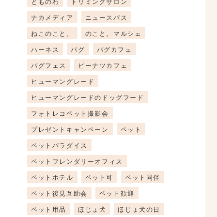
とものわ
トリミングサロン
ナカメディア
ニュースパス
ねこのこと。
のこと。マルシェ
ハーネス
パグ
パグカフェ
パグフェス
ピーナツカフェ
ヒューマングレード
ヒューマングレードのドッグフード
フォトレコペット撮影会
プレゼントキャンペーン
ペット
ペットパラダイス
ペットフレンダリーオフィス
ペットホテル
ペット可
ペット同伴
ペット後見互助会
ペット歓迎
ペット用品
ほじょ犬
ほじょ犬の日