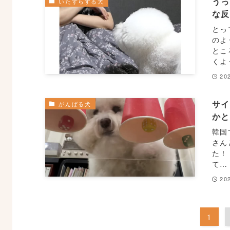
うっ
いたずらする犬
な
とっ
のよ
とこ
くよ
20
サイ
がんばる犬
か
韓国
さん
た！
て…
20
1