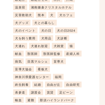
温泉宿
湘南鎌倉クリスタルホテル
災害救助犬
熊本
犬
犬カフェ
犬グッズ
犬との暮らし
犬のイベント
犬の日
犬の日2024
犬を飼う費用
犬用品
犬診断
犬連れ
犬連れ歓迎
犬雑貨
猫
献血
獣医師
獣医師監修
産婦人科
病気
目黒マルシェ
盲導犬
盲導犬協会
看板犬
神奈川県愛護センター
福岡
終生飼養
結婚
自由が丘
自由研究
表参道
譲渡会
賃貸
足ピーン
輸血
避難
那須ハイランドパーク