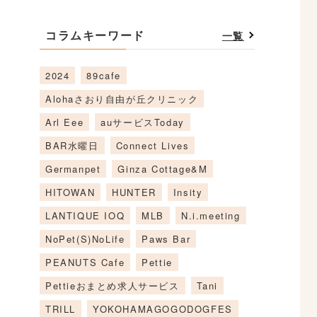
コラムキーワード
一覧
2024
89cafe
Alohaさおり自由が丘クリニック
Arl Eee
auサービスToday
BAR水曜日
Connect Lives
Germanpet
Ginza Cottage&M
HITOWAN
HUNTER
Insity
LANTIQUE IOQ
MLB
N.i.meeting
NoPet(S)NoLife
Paws Bar
PEANUTS Cafe
Pettie
Pettieおまとめ求人サービス
Tani
TRILL
YOKOHAMAGOGODOGFES