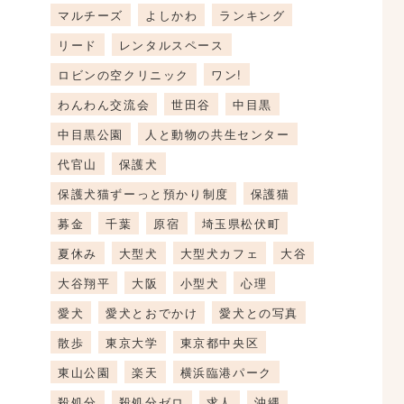
マルチーズ
よしかわ
ランキング
リード
レンタルスペース
ロビンの空クリニック
ワン!
わんわん交流会
世田谷
中目黒
中目黒公園
人と動物の共生センター
代官山
保護犬
保護犬猫ずーっと預かり制度
保護猫
募金
千葉
原宿
埼玉県松伏町
夏休み
大型犬
大型犬カフェ
大谷
大谷翔平
大阪
小型犬
心理
愛犬
愛犬とおでかけ
愛犬との写真
散歩
東京大学
東京都中央区
東山公園
楽天
横浜臨港パーク
殺処分
殺処分ゼロ
求人
沖縄