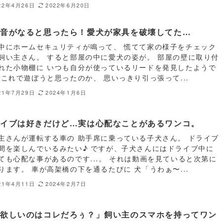
22年4月26日
2022年6月20日
報音がなると思ったら！愛犬が家具を破壊してた…
中にホームセキュリティが鳴って、 慌てて家の様子をチェック
飼い主さん。 すると部屋の中に愛犬の姿が。 部屋の壁に取り付
れた小物棚に いつも自分が使っているリードを発見したようで
 これで遊ぼうと思ったのか、 思いっきり引っ張って...
21年7月29日
2024年1月6日
ライブは好きだけど…実は心配なことがあるワンコ。
主さんが運転する車の 助手席に乗っている子犬さん。 ドライブ
間を楽しんでいるみたい♪ ですが、子犬さんにはドライブ中に
ても心配な事があるのです...。 それは動画を見ていると次第に
ります。 車が高架橋の下を通るたびに 犬「うわぁ〜...
21年4月11日
2024年2月7日
「欲しいのはコレだろぅ？」飼い主のスマホを持ってワン