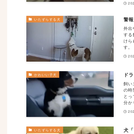
20
警
いたずらする犬
外出
する
けら
す。
20
ド
かわいい子犬
飼い
の時
とっ
分か
20
犬
いたずらする犬