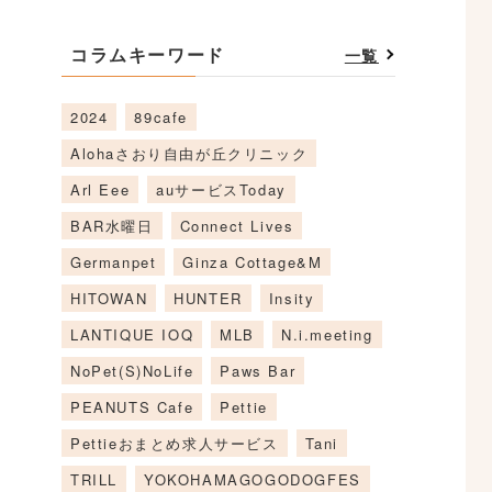
コラムキーワード
一覧
2024
89cafe
Alohaさおり自由が丘クリニック
Arl Eee
auサービスToday
BAR水曜日
Connect Lives
Germanpet
Ginza Cottage&M
HITOWAN
HUNTER
Insity
LANTIQUE IOQ
MLB
N.i.meeting
NoPet(S)NoLife
Paws Bar
PEANUTS Cafe
Pettie
Pettieおまとめ求人サービス
Tani
TRILL
YOKOHAMAGOGODOGFES