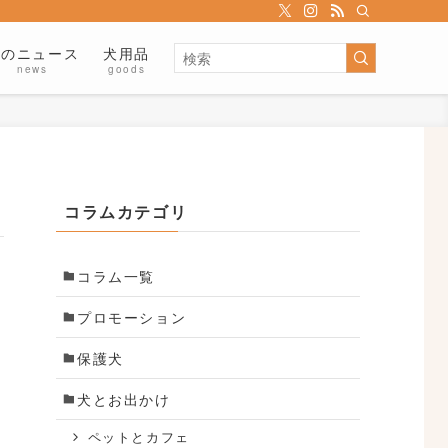
犬のニュース
犬用品
news
goods
コラムカテゴリ
コラム一覧
プロモーション
保護犬
ッ
犬とお出かけ
ペットとカフェ