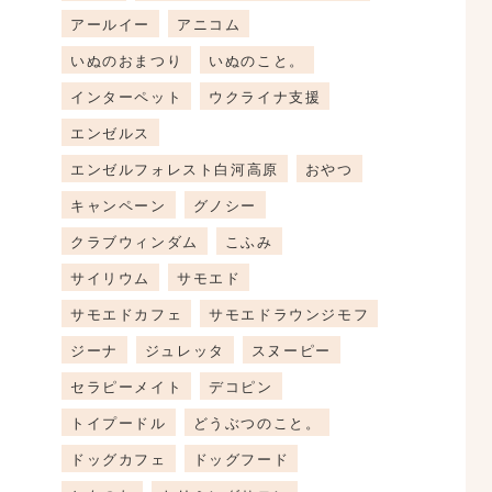
アールイー
アニコム
いぬのおまつり
いぬのこと。
インターペット
ウクライナ支援
エンゼルス
エンゼルフォレスト白河高原
おやつ
キャンペーン
グノシー
クラブウィンダム
こふみ
サイリウム
サモエド
サモエドカフェ
サモエドラウンジモフ
ジーナ
ジュレッタ
スヌーピー
セラピーメイト
デコピン
トイプードル
どうぶつのこと。
ドッグカフェ
ドッグフード