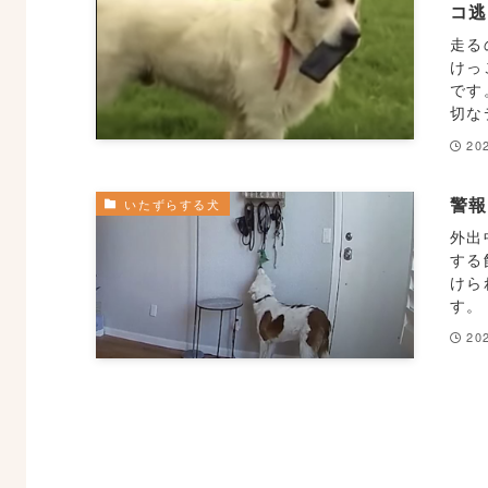
コ
走る
けっ
です
切な
20
警
いたずらする犬
外出
する
けら
す。
20