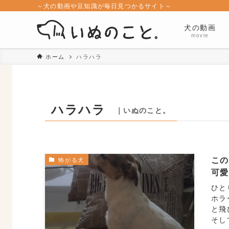
～犬の動画や豆知識が毎日見つかるサイト～
犬の動画
movie
ホーム
ハラハラ
ハラハラ
｜いぬのこと。
こ
怖がる犬
可
ひと
ホラ
と飛
そし