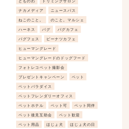
とものわ
トリミングサロン
ナカメディア
ニュースパス
ねこのこと。
のこと。マルシェ
ハーネス
パグ
パグカフェ
パグフェス
ピーナツカフェ
ヒューマングレード
ヒューマングレードのドッグフード
フォトレコペット撮影会
プレゼントキャンペーン
ペット
ペットパラダイス
ペットフレンダリーオフィス
ペットホテル
ペット可
ペット同伴
ペット後見互助会
ペット歓迎
ペット用品
ほじょ犬
ほじょ犬の日