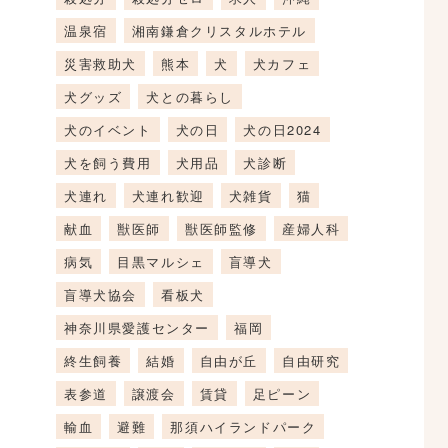
温泉宿
湘南鎌倉クリスタルホテル
災害救助犬
熊本
犬
犬カフェ
犬グッズ
犬との暮らし
犬のイベント
犬の日
犬の日2024
犬を飼う費用
犬用品
犬診断
犬連れ
犬連れ歓迎
犬雑貨
猫
献血
獣医師
獣医師監修
産婦人科
病気
目黒マルシェ
盲導犬
盲導犬協会
看板犬
神奈川県愛護センター
福岡
終生飼養
結婚
自由が丘
自由研究
表参道
譲渡会
賃貸
足ピーン
輸血
避難
那須ハイランドパーク