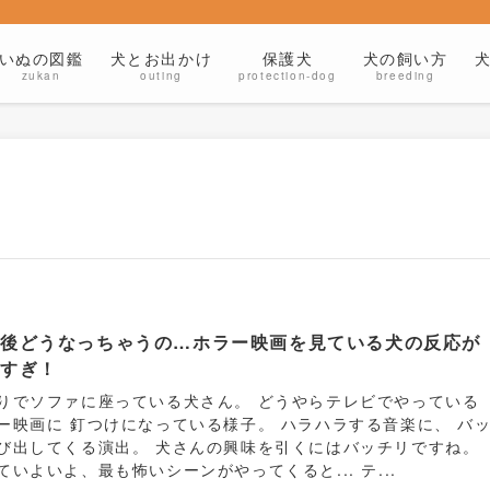
いぬの図鑑
犬とお出かけ
保護犬
犬の飼い方
zukan
outing
protection-dog
breeding
の後どうなっちゃうの…ホラー映画を見ている犬の反応が
愛すぎ！
りでソファに座っている犬さん。 どうやらテレビでやっている
ー映画に 釘つけになっている様子。 ハラハラする音楽に、 バ
び出してくる演出。 犬さんの興味を引くにはバッチリですね。
ていよいよ、最も怖いシーンがやってくると... テ...