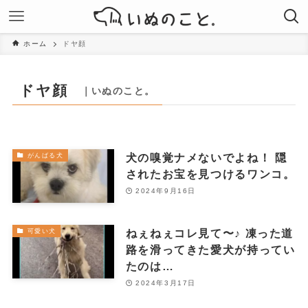
ホーム
ドヤ顔
ドヤ顔
｜いぬのこと。
犬の嗅覚ナメないでよね！ 隠
がんばる犬
されたお宝を見つけるワンコ。
2024年9月16日
ねぇねぇコレ見て〜♪ 凍った道
可愛い犬
路を滑ってきた愛犬が持ってい
たのは…
2024年3月17日