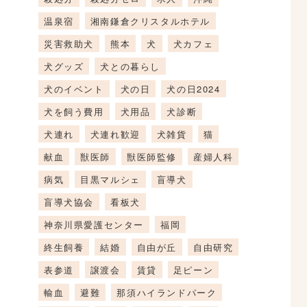
温泉宿
湘南鎌倉クリスタルホテル
災害救助犬
熊本
犬
犬カフェ
犬グッズ
犬との暮らし
犬のイベント
犬の日
犬の日2024
犬を飼う費用
犬用品
犬診断
犬連れ
犬連れ歓迎
犬雑貨
猫
献血
獣医師
獣医師監修
産婦人科
病気
目黒マルシェ
盲導犬
盲導犬協会
看板犬
神奈川県愛護センター
福岡
終生飼養
結婚
自由が丘
自由研究
表参道
譲渡会
賃貸
足ピーン
輸血
避難
那須ハイランドパーク