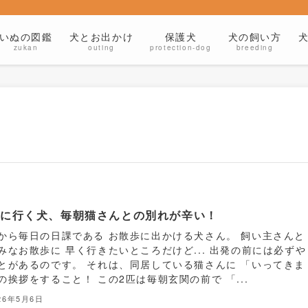
いぬの図鑑
犬とお出かけ
保護犬
犬の飼い方
zukan
outing
protection-dog
breeding
歩に行く犬、毎朝猫さんとの別れが辛い！
から毎日の日課である お散歩に出かける犬さん。 飼い主さんと
みなお散歩に 早く行きたいところだけど... 出発の前には必ずや
とがあるのです。 それは、同居している猫さんに 「いってきま
の挨拶をすること！ この2匹は毎朝玄関の前で 「...
26年5月6日