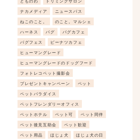
とものわ
トリミングサロン
ナカメディア
ニュースパス
ねこのこと。
のこと。マルシェ
ハーネス
パグ
パグカフェ
パグフェス
ピーナツカフェ
ヒューマングレード
ヒューマングレードのドッグフード
フォトレコペット撮影会
プレゼントキャンペーン
ペット
ペットパラダイス
ペットフレンダリーオフィス
ペットホテル
ペット可
ペット同伴
ペット後見互助会
ペット歓迎
ペット用品
ほじょ犬
ほじょ犬の日