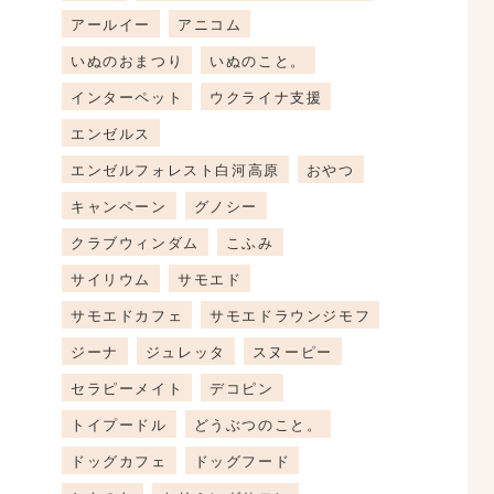
アールイー
アニコム
いぬのおまつり
いぬのこと。
インターペット
ウクライナ支援
エンゼルス
エンゼルフォレスト白河高原
おやつ
キャンペーン
グノシー
クラブウィンダム
こふみ
サイリウム
サモエド
サモエドカフェ
サモエドラウンジモフ
ジーナ
ジュレッタ
スヌーピー
セラピーメイト
デコピン
トイプードル
どうぶつのこと。
ドッグカフェ
ドッグフード