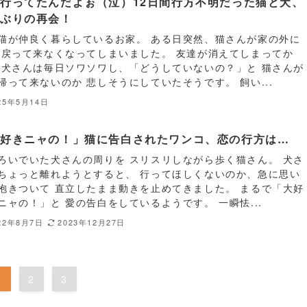
行ってたんだよぉ（泣）12日間行方不明だった猫と犬、
しぶりの再会！
猫が仲良く暮らしているお家。 ある日突然、猫さんが家の外に
 戻って来なくなってしまいました。 友達が消えてしまってか
 犬さんは毎日ソワソワし、「どうしていないの？」と 猫さんが
帰って来ないのか 悲しそうにしていたそうです。 飼い...
25年5月14日
大好きニャの！」猫に告白されたワンコ、恋の行方は…
ろいでいた犬さんの周りを スリスリしながら歩く猫さん。 犬さ
ちょっと離れようとすると、 行ってほしくないのか、急に思い
抱きついて 直立したまま動きを止めてきました。 まるで「大好
ニャの！」と 愛の告白をしているようです。 一瞬怯...
22年8月7日
2023年12月27日
1
2
3