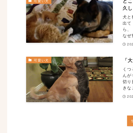
どこ
可愛い犬
久
犬と
出て
ら、
なぜ
20
「
可愛い犬
くつ
んが
切り
きな
20