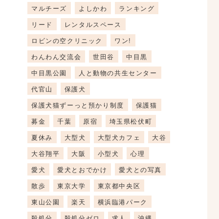
マルチーズ
よしかわ
ランキング
リード
レンタルスペース
ロビンの空クリニック
ワン!
わんわん交流会
世田谷
中目黒
中目黒公園
人と動物の共生センター
代官山
保護犬
保護犬猫ずーっと預かり制度
保護猫
募金
千葉
原宿
埼玉県松伏町
夏休み
大型犬
大型犬カフェ
大谷
大谷翔平
大阪
小型犬
心理
愛犬
愛犬とおでかけ
愛犬との写真
散歩
東京大学
東京都中央区
東山公園
楽天
横浜臨港パーク
殺処分
殺処分ゼロ
求人
沖縄