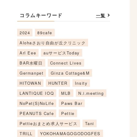
コラムキーワード
一覧
2024
89cafe
Alohaさおり自由が丘クリニック
Arl Eee
auサービスToday
BAR水曜日
Connect Lives
Germanpet
Ginza Cottage&M
HITOWAN
HUNTER
Insity
LANTIQUE IOQ
MLB
N.i.meeting
NoPet(S)NoLife
Paws Bar
PEANUTS Cafe
Pettie
Pettieおまとめ求人サービス
Tani
TRILL
YOKOHAMAGOGODOGFES