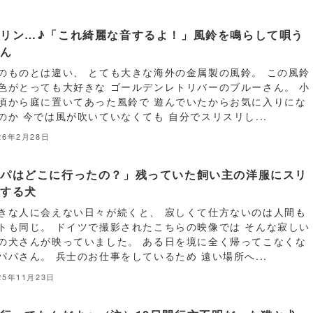
リン…♪「これ綺麗な音するよ！」風鈴を鳴らして唄う
さん
のものとは違い、 とても大きな海外の金属製の風鈴。 この風鈴
色がとっても大好きな ゴールデンレトリバーのブルーさん。 小
頃から庭に置いてあった風鈴で 遊んでいたからお気に入りにな
のか 今では風が吹いていなくても 自分でスリスリし...
26年2月28日
パパはどこに行ったの？」残っていた飼い主の洋服にスリ
リする犬
きな人に会えない日々が続くと、 寂しくて仕方ないのは人間も
トも同じ。 ドイツで撮影されたこちらの映像では そんな寂しい
の犬さんが映っていました。 ある日を境に全く帰ってこなくな
パパさん。 兵士のお仕事をしているため 遠い場所へ...
25年11月23日