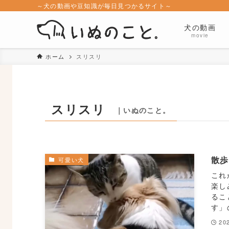
～犬の動画や豆知識が毎日見つかるサイト～
犬の動画
movie
ホーム
スリスリ
スリスリ
｜いぬのこと。
散
可愛い犬
これ
楽し
るこ
す」
20