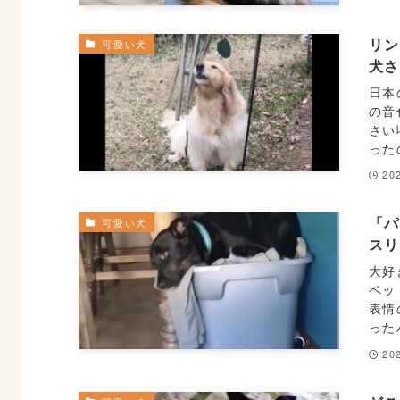
リン
可愛い犬
犬
日本
の音
さい
った
20
「
可愛い犬
ス
大好
ペッ
表情
った
20