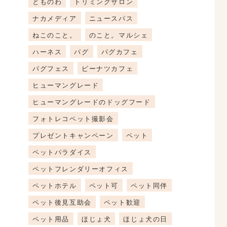
とものわ
トリミングサロン
ナカメディア
ニュースパス
ねこのこと。
のこと。マルシェ
ハーネス
パグ
パグカフェ
パグフェス
ピーナツカフェ
ヒューマングレード
ヒューマングレードのドッグフード
フォトレコペット撮影会
プレゼントキャンペーン
ペット
ペットパラダイス
ペットフレンダリーオフィス
ペットホテル
ペット可
ペット同伴
ペット後見互助会
ペット歓迎
ペット用品
ほじょ犬
ほじょ犬の日