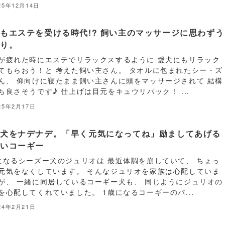
25年12月14日
もエステを受ける時代!? 飼い主のマッサージに思わずう
とり。
が疲れた時にエステでリラックスするように 愛犬にもリラック
てもらおう！と 考えた飼い主さん。 タオルに包まれたシー・ズ
ん、 仰向けに寝たまま飼い主さんに頭をマッサージされて 結構
ち良さそうです♪ 仕上げは目元をキュウリパック！ ...
25年2月17日
輩犬をナデナデ。「早く元気になってね」励ましてあげる
しいコーギー
になるシーズー犬のジュリオは 最近体調を崩していて、 ちょっ
元気をなくしています。 そんなジュリオを家族は心配していま
が、 一緒に同居しているコーギー犬も、 同じようにジュリオの
を心配してくれていました。 1歳になるコーギーのパ...
24年2月21日