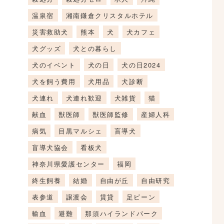
温泉宿
湘南鎌倉クリスタルホテル
災害救助犬
熊本
犬
犬カフェ
犬グッズ
犬との暮らし
犬のイベント
犬の日
犬の日2024
犬を飼う費用
犬用品
犬診断
犬連れ
犬連れ歓迎
犬雑貨
猫
献血
獣医師
獣医師監修
産婦人科
病気
目黒マルシェ
盲導犬
盲導犬協会
看板犬
神奈川県愛護センター
福岡
終生飼養
結婚
自由が丘
自由研究
表参道
譲渡会
賃貸
足ピーン
輸血
避難
那須ハイランドパーク