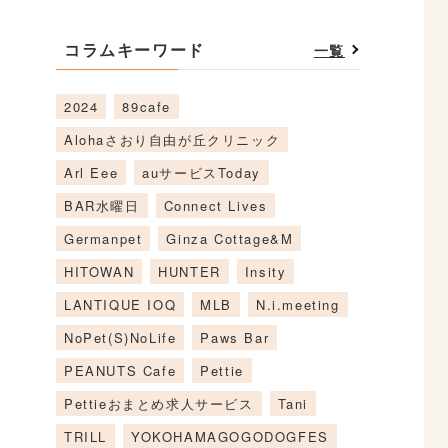
コラムキーワード
一覧
2024
89cafe
Alohaさおり自由が丘クリニック
Arl Eee
auサービスToday
BAR水曜日
Connect Lives
Germanpet
Ginza Cottage&M
HITOWAN
HUNTER
Insity
LANTIQUE IOQ
MLB
N.i.meeting
NoPet(S)NoLife
Paws Bar
PEANUTS Cafe
Pettie
Pettieおまとめ求人サービス
Tani
TRILL
YOKOHAMAGOGODOGFES