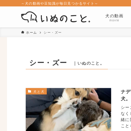
～犬の動画や豆知識が毎日見つかるサイト～
犬の動画
movie
ホーム
シー・ズー
シー・ズー
｜いぬのこと。
ナデ
犬と犬
犬
シー
なく
緒に
こと