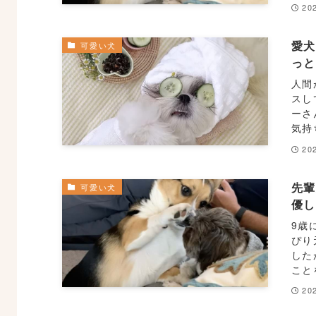
20
愛犬
可愛い犬
っ
人間
スし
ーさ
気持
20
先
可愛い犬
優
9歳
ぴり
した
こと
20