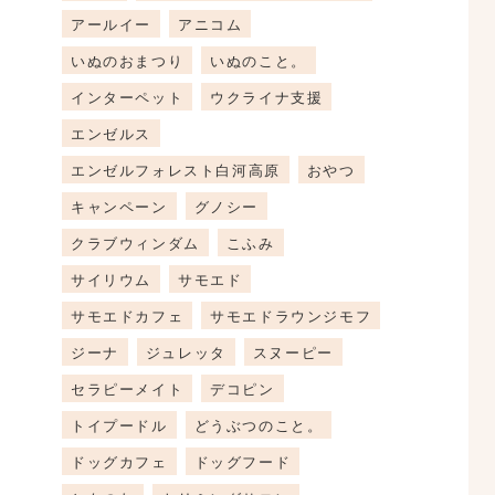
アールイー
アニコム
いぬのおまつり
いぬのこと。
インターペット
ウクライナ支援
エンゼルス
エンゼルフォレスト白河高原
おやつ
キャンペーン
グノシー
クラブウィンダム
こふみ
サイリウム
サモエド
サモエドカフェ
サモエドラウンジモフ
ジーナ
ジュレッタ
スヌーピー
セラピーメイト
デコピン
トイプードル
どうぶつのこと。
ドッグカフェ
ドッグフード