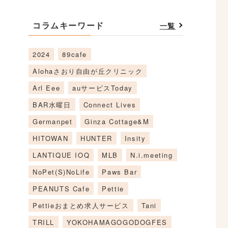
コラムキーワード
一覧
2024
89cafe
Alohaさおり自由が丘クリニック
Arl Eee
auサービスToday
BAR水曜日
Connect Lives
Germanpet
Ginza Cottage&M
HITOWAN
HUNTER
Insity
LANTIQUE IOQ
MLB
N.i.meeting
NoPet(S)NoLife
Paws Bar
PEANUTS Cafe
Pettie
Pettieおまとめ求人サービス
Tani
TRILL
YOKOHAMAGOGODOGFES