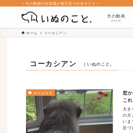
～犬の動画や豆知識が毎日見つかるサイト～
犬の動画
movie
ホーム
コーカシアン
コーカシアン
｜いぬのこと。
窓か
がんばる犬
こ
大き
の犬
いま
近づ