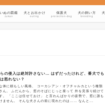
いぬの図鑑
犬とお出かけ
保護犬
犬の飼い方
zukan
outing
protection-dog
breeding
らの侵入は絶対許さない… はずだったけれど、番犬でも
れは怒れない？
な体に頼もしい風格、 コーカシアン・オフチャルカという種類
さん。 ふだんから、窓のそばにじっと座って 外を見張り続けて
す。 「ここは任せておけ」 と言わんばかりの姿勢で、窓に誰も
けません。 そんな犬さんの前に現れたのは…… なんと...