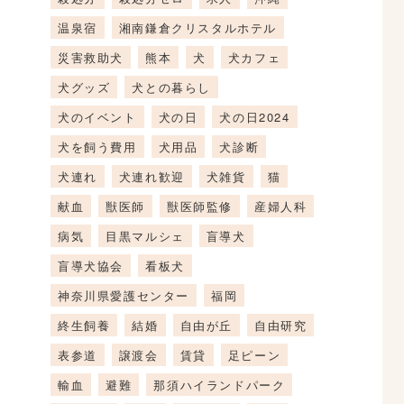
温泉宿
湘南鎌倉クリスタルホテル
災害救助犬
熊本
犬
犬カフェ
犬グッズ
犬との暮らし
犬のイベント
犬の日
犬の日2024
犬を飼う費用
犬用品
犬診断
犬連れ
犬連れ歓迎
犬雑貨
猫
献血
獣医師
獣医師監修
産婦人科
病気
目黒マルシェ
盲導犬
盲導犬協会
看板犬
神奈川県愛護センター
福岡
終生飼養
結婚
自由が丘
自由研究
表参道
譲渡会
賃貸
足ピーン
輸血
避難
那須ハイランドパーク