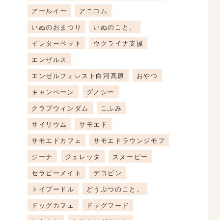
アールイー
アニコム
いぬのおまつり
いぬのこと。
インターペット
ウクライナ支援
エンゼルス
エンゼルフォレスト白河高原
おやつ
キャンペーン
グノシー
クラブウィンダム
こふみ
サイリウム
サモエド
サモエドカフェ
サモエドラウンジモフ
ジーナ
ジュレッタ
スヌーピー
セラピーメイト
デコピン
トイプードル
どうぶつのこと。
ドッグカフェ
ドッグフード