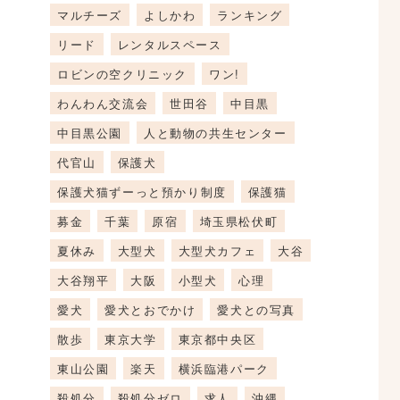
マルチーズ
よしかわ
ランキング
リード
レンタルスペース
ロビンの空クリニック
ワン!
わんわん交流会
世田谷
中目黒
中目黒公園
人と動物の共生センター
代官山
保護犬
保護犬猫ずーっと預かり制度
保護猫
募金
千葉
原宿
埼玉県松伏町
夏休み
大型犬
大型犬カフェ
大谷
大谷翔平
大阪
小型犬
心理
愛犬
愛犬とおでかけ
愛犬との写真
散歩
東京大学
東京都中央区
東山公園
楽天
横浜臨港パーク
殺処分
殺処分ゼロ
求人
沖縄