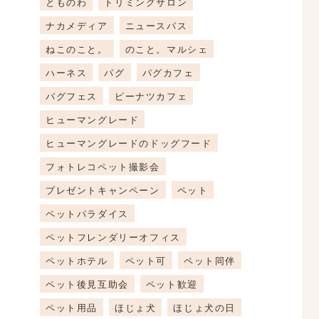
とものわ
トリミングサロン
ナカメディア
ニュースパス
ねこのこと。
のこと。マルシェ
ハーネス
パグ
パグカフェ
パグフェス
ピーナツカフェ
ヒューマングレード
ヒューマングレードのドッグフード
フォトレコペット撮影会
プレゼントキャンペーン
ペット
ペットパラダイス
ペットフレンダリーオフィス
ペットホテル
ペット可
ペット同伴
ペット後見互助会
ペット歓迎
ペット用品
ほじょ犬
ほじょ犬の日