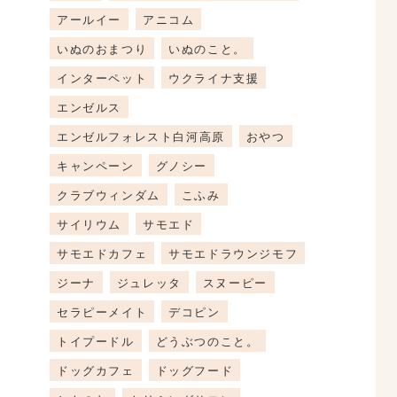
アールイー
アニコム
いぬのおまつり
いぬのこと。
インターペット
ウクライナ支援
エンゼルス
エンゼルフォレスト白河高原
おやつ
キャンペーン
グノシー
クラブウィンダム
こふみ
サイリウム
サモエド
サモエドカフェ
サモエドラウンジモフ
ジーナ
ジュレッタ
スヌーピー
セラピーメイト
デコピン
トイプードル
どうぶつのこと。
ドッグカフェ
ドッグフード