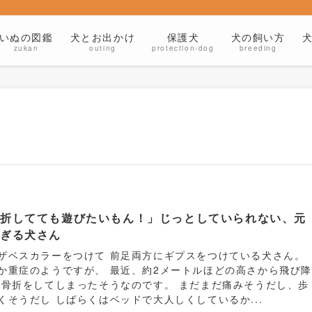
いぬの図鑑
犬とお出かけ
保護犬
犬の飼い方
zukan
outing
protection-dog
breeding
骨折してても遊びたいもん！」じっとしていられない、元
すぎる犬さん
ザベスカラーをつけて 前足両方にギプスをつけている犬さん。
か重症のようですが、 最近、約2メートルほどの高さから飛び
 骨折をしてしまったそうなのです。 まだまだ痛みそうだし、歩
くそうだし しばらくはベッドで大人しくしているか...