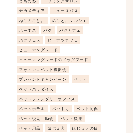
とものわ
トリミングサロン
ナカメディア
ニュースパス
ねこのこと。
のこと。マルシェ
ハーネス
パグ
パグカフェ
パグフェス
ピーナツカフェ
ヒューマングレード
ヒューマングレードのドッグフード
フォトレコペット撮影会
プレゼントキャンペーン
ペット
ペットパラダイス
ペットフレンダリーオフィス
ペットホテル
ペット可
ペット同伴
ペット後見互助会
ペット歓迎
ペット用品
ほじょ犬
ほじょ犬の日