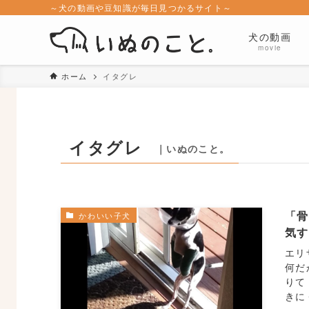
～犬の動画や豆知識が毎日見つかるサイト～
犬の動画
movie
ホーム
イタグレ
イタグレ
｜いぬのこと。
「
かわいい子犬
気
エリ
何だ
りて
きに