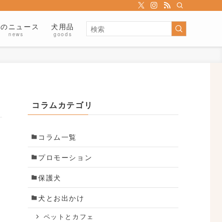
犬のニュース
犬用品
news
goods
コラムカテゴリ
コラム一覧
プロモーション
保護犬
降
犬とお出かけ
ペットとカフェ