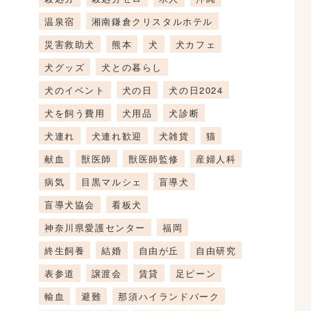
温泉宿
湘南鎌倉クリスタルホテル
災害救助犬
熊本
犬
犬カフェ
犬グッズ
犬との暮らし
犬のイベント
犬の日
犬の日2024
犬を飼う費用
犬用品
犬診断
犬連れ
犬連れ歓迎
犬雑貨
猫
献血
獣医師
獣医師監修
産婦人科
病気
目黒マルシェ
盲導犬
盲導犬協会
看板犬
神奈川県愛護センター
福岡
終生飼養
結婚
自由が丘
自由研究
表参道
譲渡会
賃貸
足ピーン
輸血
避難
那須ハイランドパーク