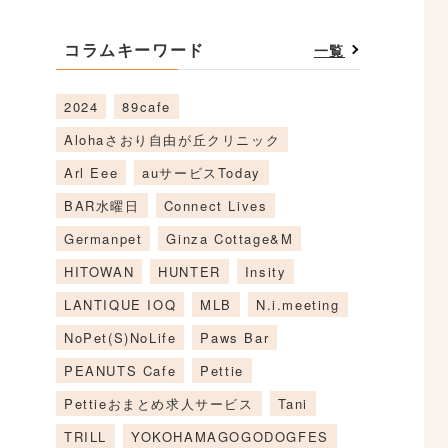
コラムキーワード
一覧
2024
89cafe
Alohaさおり自由が丘クリニック
Arl Eee
auサービスToday
BAR水曜日
Connect Lives
Germanpet
Ginza Cottage&M
HITOWAN
HUNTER
Insity
LANTIQUE IOQ
MLB
N.i.meeting
NoPet(S)NoLife
Paws Bar
PEANUTS Cafe
Pettie
Pettieおまとめ求人サービス
Tani
TRILL
YOKOHAMAGOGODOGFES