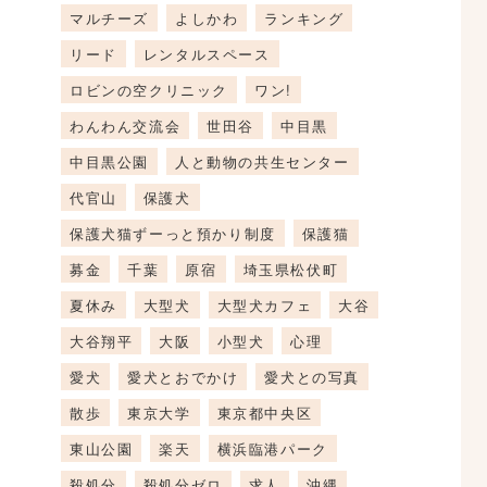
マルチーズ
よしかわ
ランキング
リード
レンタルスペース
ロビンの空クリニック
ワン!
わんわん交流会
世田谷
中目黒
中目黒公園
人と動物の共生センター
代官山
保護犬
保護犬猫ずーっと預かり制度
保護猫
募金
千葉
原宿
埼玉県松伏町
夏休み
大型犬
大型犬カフェ
大谷
大谷翔平
大阪
小型犬
心理
愛犬
愛犬とおでかけ
愛犬との写真
散歩
東京大学
東京都中央区
東山公園
楽天
横浜臨港パーク
殺処分
殺処分ゼロ
求人
沖縄