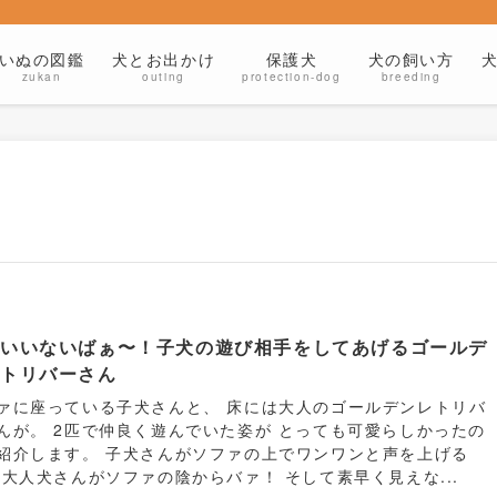
いぬの図鑑
犬とお出かけ
保護犬
犬の飼い方
zukan
outing
protection-dog
breeding
ないいないばぁ〜！子犬の遊び相手をしてあげるゴールデ
レトリバーさん
ァに座っている子犬さんと、 床には大人のゴールデンレトリバ
んが。 2匹で仲良く遊んでいた姿が とっても可愛らしかったの
紹介します。 子犬さんがソファの上でワンワンと声を上げる
 大人犬さんがソファの陰からバァ！ そして素早く見えな...