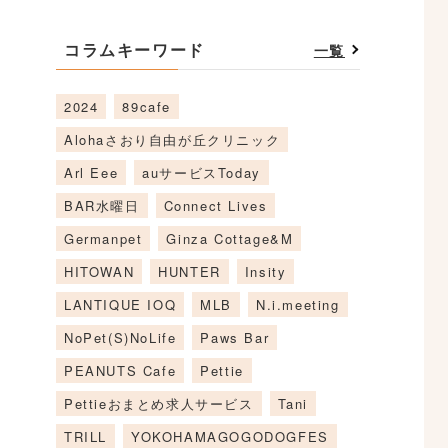
コラムキーワード
一覧
2024
89cafe
Alohaさおり自由が丘クリニック
Arl Eee
auサービスToday
BAR水曜日
Connect Lives
Germanpet
Ginza Cottage&M
HITOWAN
HUNTER
Insity
LANTIQUE IOQ
MLB
N.i.meeting
NoPet(S)NoLife
Paws Bar
PEANUTS Cafe
Pettie
Pettieおまとめ求人サービス
Tani
TRILL
YOKOHAMAGOGODOGFES