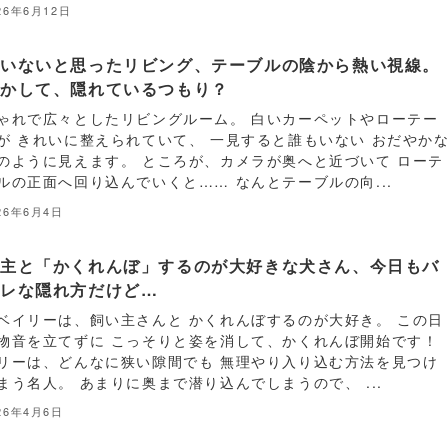
26年6月12日
もいないと思ったリビング、テーブルの陰から熱い視線。
しかして、隠れているつもり？
ゃれで広々としたリビングルーム。 白いカーペットやローテー
が きれいに整えられていて、 一見すると誰もいない おだやか
のように見えます。 ところが、カメラが奥へと近づいて ローテ
ルの正面へ回り込んでいくと…… なんとテーブルの向...
26年6月4日
い主と「かくれんぼ」するのが大好きな犬さん、今日もバ
バレな隠れ方だけど…
ベイリーは、飼い主さんと かくれんぼするのが大好き。 この日
物音を立てずに こっそりと姿を消して、かくれんぼ開始です！
リーは、どんなに狭い隙間でも 無理やり入り込む方法を見つけ
まう名人。 あまりに奥まで潜り込んでしまうので、 ...
26年4月6日