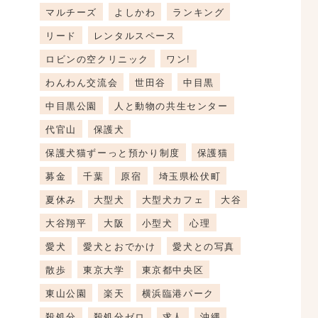
マルチーズ
よしかわ
ランキング
リード
レンタルスペース
ロビンの空クリニック
ワン!
わんわん交流会
世田谷
中目黒
中目黒公園
人と動物の共生センター
代官山
保護犬
保護犬猫ずーっと預かり制度
保護猫
募金
千葉
原宿
埼玉県松伏町
夏休み
大型犬
大型犬カフェ
大谷
大谷翔平
大阪
小型犬
心理
愛犬
愛犬とおでかけ
愛犬との写真
散歩
東京大学
東京都中央区
東山公園
楽天
横浜臨港パーク
殺処分
殺処分ゼロ
求人
沖縄