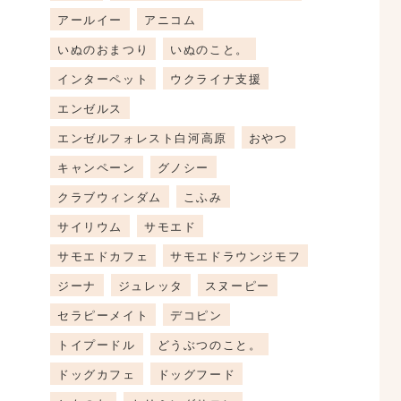
アールイー
アニコム
いぬのおまつり
いぬのこと。
インターペット
ウクライナ支援
エンゼルス
エンゼルフォレスト白河高原
おやつ
キャンペーン
グノシー
クラブウィンダム
こふみ
サイリウム
サモエド
サモエドカフェ
サモエドラウンジモフ
ジーナ
ジュレッタ
スヌーピー
セラピーメイト
デコピン
トイプードル
どうぶつのこと。
ドッグカフェ
ドッグフード