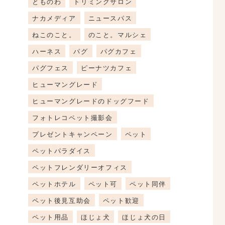
とものわ
トリミングサロン
ナカメディア
ニュースパス
ねこのこと。
のこと。マルシェ
ハーネス
パグ
パグカフェ
パグフェス
ピーナツカフェ
ヒューマングレード
ヒューマングレードのドッグフード
フォトレコペット撮影会
プレゼントキャンペーン
ペット
ペットパラダイス
ペットフレンダリーオフィス
ペットホテル
ペット可
ペット同伴
ペット後見互助会
ペット歓迎
ペット用品
ほじょ犬
ほじょ犬の日