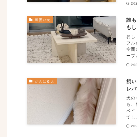
20
誰
可愛い犬
も
おし
ブル
空間
ーブ
20
飼
がんばる犬
レ
犬の
も、
ベイ
てし
20