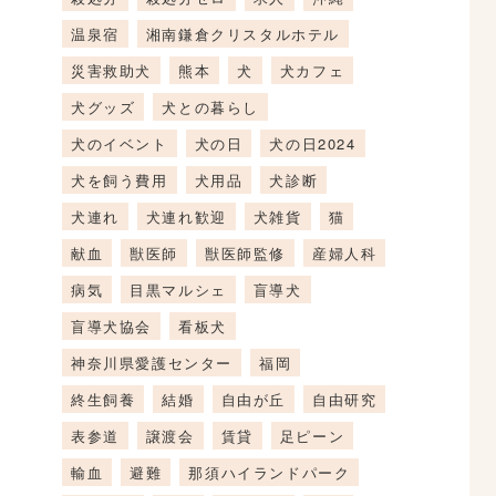
温泉宿
湘南鎌倉クリスタルホテル
災害救助犬
熊本
犬
犬カフェ
犬グッズ
犬との暮らし
犬のイベント
犬の日
犬の日2024
犬を飼う費用
犬用品
犬診断
犬連れ
犬連れ歓迎
犬雑貨
猫
献血
獣医師
獣医師監修
産婦人科
病気
目黒マルシェ
盲導犬
盲導犬協会
看板犬
神奈川県愛護センター
福岡
終生飼養
結婚
自由が丘
自由研究
表参道
譲渡会
賃貸
足ピーン
輸血
避難
那須ハイランドパーク