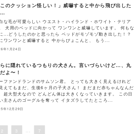
「このクッション怪しい！」威嚇すると中から飛び出した
は…
白な毛が可愛らしい ウエスト・ハイランド・ホワイト・テリア
。 犬用のベッドに向かって ワンワンと威嚇しています。 何も
に...どうしたのかと思ったら ベッドがモゾモゾ動き出した！？
にワンワンと威嚇すると 中からぴょこんと、 もう...
26年1月24日
むらに隠れているつもりの犬さん。言いづらいけど…、丸
えだよ〜！
ーファンドランドのサムソン君。 とっても大きく見えるけれど
見えてもまだ、生後6ヶ月の子犬さん！ まだまだ赤ちゃんなん
、超大型犬なので どんどん体は大きくなっていきます。 この日
い主さんのゴーグルを奪って イタズラしてたところ...
25年12月29日
2
3
...
7