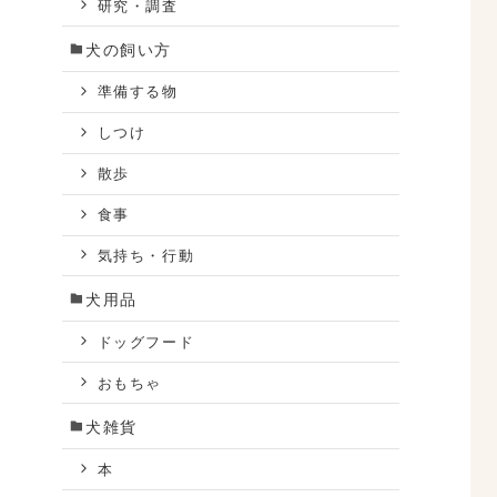
研究・調査
犬の飼い方
準備する物
な
しつけ
散歩
食事
気持ち・行動
犬用品
だ
ドッグフード
おもちゃ
犬雑貨
本