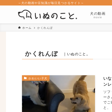
～犬の動画や豆知識が毎日見つかるサイト～
犬の動画
movie
ホーム
かくれんぼ
かくれんぼ
｜いぬのこと。
い
かわいい子犬
ン
ソフ
ーさ
でご
と、