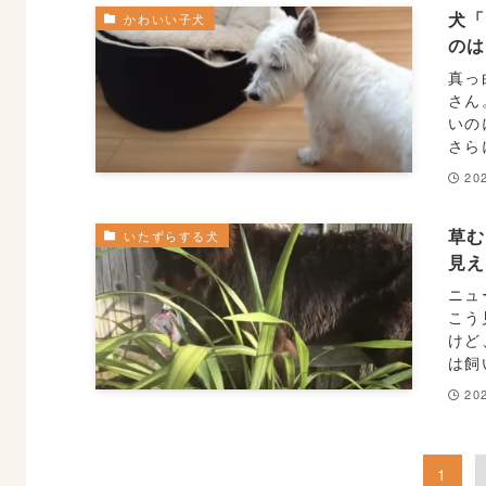
犬
かわいい子犬
の
真っ
さん
いの
さら
20
草
いたずらする犬
見
ニュ
こう
けど
は飼
20
1