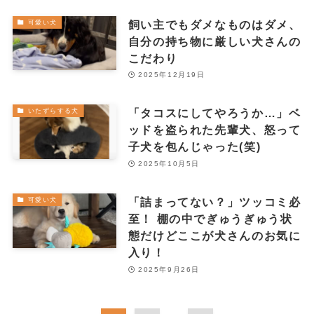
飼い主でもダメなものはダメ、
可愛い犬
自分の持ち物に厳しい犬さんの
こだわり
2025年12月19日
「タコスにしてやろうか…」ベ
いたずらする犬
ッドを盗られた先輩犬、怒って
子犬を包んじゃった(笑)
2025年10月5日
「詰まってない？」ツッコミ必
可愛い犬
至！ 棚の中でぎゅうぎゅう状
態だけどここが犬さんのお気に
入り！
2025年9月26日