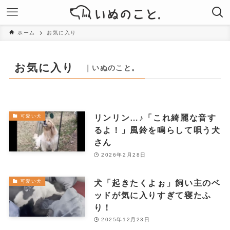
ホーム
お気に入り
お気に入り
｜いぬのこと。
リンリン…♪「これ綺麗な音す
可愛い犬
るよ！」風鈴を鳴らして唄う犬
さん
2026年2月28日
犬「起きたくよぉ」飼い主のベ
可愛い犬
ッドが気に入りすぎて寝たふ
り！
2025年12月23日