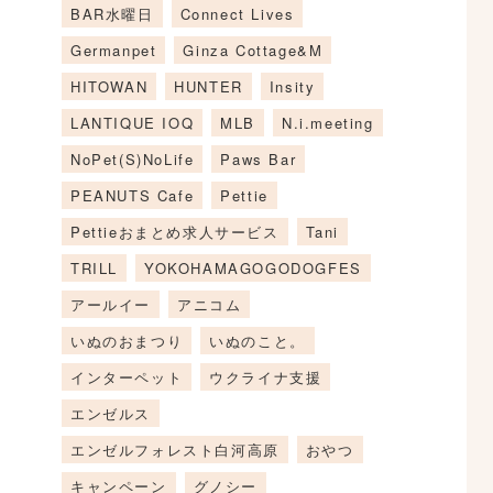
BAR水曜日
Connect Lives
Germanpet
Ginza Cottage&M
HITOWAN
HUNTER
Insity
LANTIQUE IOQ
MLB
N.i.meeting
NoPet(S)NoLife
Paws Bar
PEANUTS Cafe
Pettie
Pettieおまとめ求人サービス
Tani
TRILL
YOKOHAMAGOGODOGFES
アールイー
アニコム
いぬのおまつり
いぬのこと。
インターペット
ウクライナ支援
エンゼルス
エンゼルフォレスト白河高原
おやつ
キャンペーン
グノシー