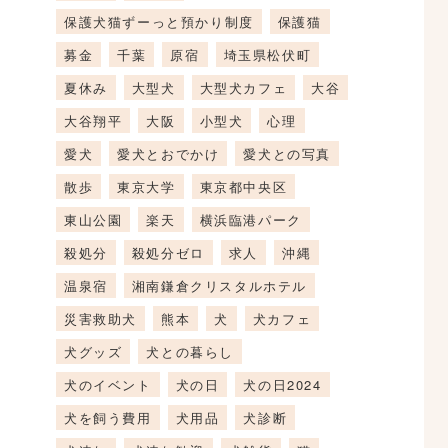
保護犬猫ずーっと預かり制度
保護猫
募金
千葉
原宿
埼玉県松伏町
夏休み
大型犬
大型犬カフェ
大谷
大谷翔平
大阪
小型犬
心理
愛犬
愛犬とおでかけ
愛犬との写真
散歩
東京大学
東京都中央区
東山公園
楽天
横浜臨港パーク
殺処分
殺処分ゼロ
求人
沖縄
温泉宿
湘南鎌倉クリスタルホテル
災害救助犬
熊本
犬
犬カフェ
犬グッズ
犬との暮らし
犬のイベント
犬の日
犬の日2024
犬を飼う費用
犬用品
犬診断