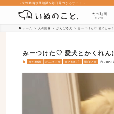
～犬の動画や豆知識が毎日見つかるサイト～
犬の動画
movie
ホーム
犬の動画
がんばる犬
みーつけた♡ 愛犬とか
みーつけた♡ 愛犬とかくれん
犬の動画
がんばる犬
犬と飼い主
面白い犬
202