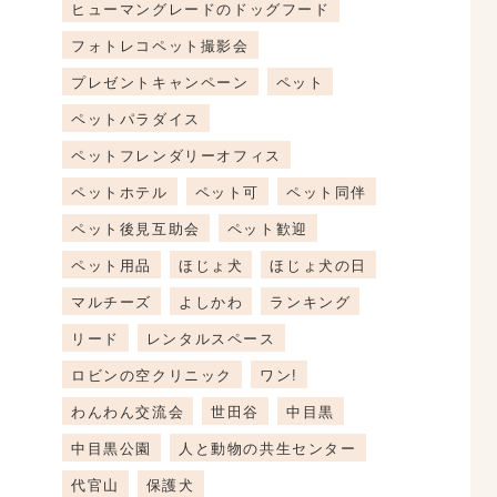
ヒューマングレードのドッグフード
フォトレコペット撮影会
プレゼントキャンペーン
ペット
ペットパラダイス
ペットフレンダリーオフィス
ペットホテル
ペット可
ペット同伴
ペット後見互助会
ペット歓迎
ペット用品
ほじょ犬
ほじょ犬の日
マルチーズ
よしかわ
ランキング
リード
レンタルスペース
ロビンの空クリニック
ワン!
わんわん交流会
世田谷
中目黒
中目黒公園
人と動物の共生センター
代官山
保護犬