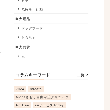
食事
気持ち・行動
犬用品
ドッグフード
おもちゃ
犬雑貨
本
コラムキーワード
一覧
2024
89cafe
Alohaさおり自由が丘クリニック
Arl Eee
auサービスToday