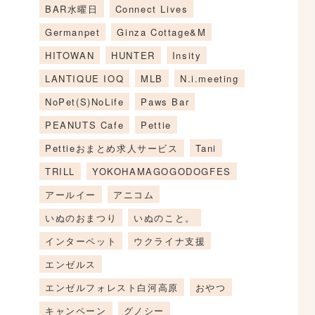
BAR水曜日
Connect Lives
Germanpet
Ginza Cottage&M
HITOWAN
HUNTER
Insity
LANTIQUE IOQ
MLB
N.i.meeting
NoPet(S)NoLife
Paws Bar
PEANUTS Cafe
Pettie
Pettieおまとめ求人サービス
Tani
TRILL
YOKOHAMAGOGODOGFES
アールイー
アニコム
いぬのおまつり
いぬのこと。
インターペット
ウクライナ支援
エンゼルス
エンゼルフォレスト白河高原
おやつ
キャンペーン
グノシー