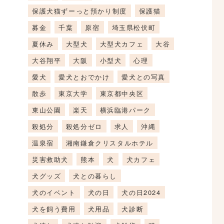
保護犬猫ずーっと預かり制度
保護猫
募金
千葉
原宿
埼玉県松伏町
夏休み
大型犬
大型犬カフェ
大谷
大谷翔平
大阪
小型犬
心理
愛犬
愛犬とおでかけ
愛犬との写真
散歩
東京大学
東京都中央区
東山公園
楽天
横浜臨港パーク
殺処分
殺処分ゼロ
求人
沖縄
温泉宿
湘南鎌倉クリスタルホテル
災害救助犬
熊本
犬
犬カフェ
犬グッズ
犬との暮らし
犬のイベント
犬の日
犬の日2024
犬を飼う費用
犬用品
犬診断