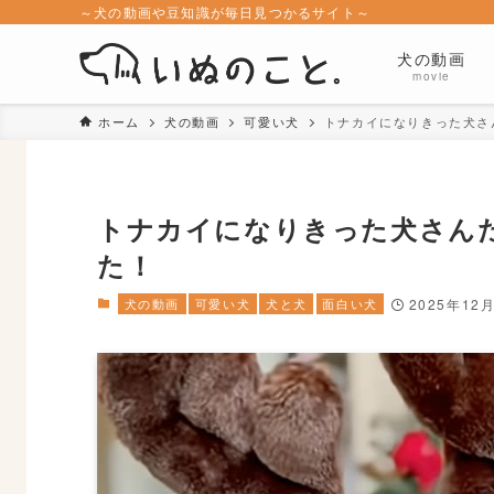
～犬の動画や豆知識が毎日見つかるサイト～
犬の動画
movie
ホーム
犬の動画
可愛い犬
トナカイになりきった犬さ
トナカイになりきった犬さん
た！
犬の動画
可愛い犬
犬と犬
面白い犬
2025年12