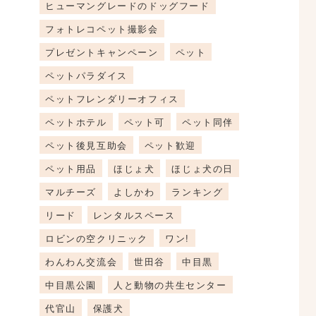
ヒューマングレードのドッグフード
フォトレコペット撮影会
プレゼントキャンペーン
ペット
ペットパラダイス
ペットフレンダリーオフィス
ペットホテル
ペット可
ペット同伴
ペット後見互助会
ペット歓迎
ペット用品
ほじょ犬
ほじょ犬の日
マルチーズ
よしかわ
ランキング
リード
レンタルスペース
ロビンの空クリニック
ワン!
わんわん交流会
世田谷
中目黒
中目黒公園
人と動物の共生センター
代官山
保護犬