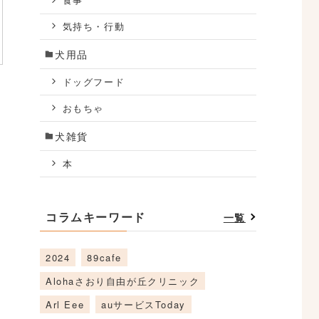
食事
気持ち・行動
犬用品
ドッグフード
おもちゃ
犬雑貨
本
コラムキーワード
一覧
2024
89cafe
Alohaさおり自由が丘クリニック
Arl Eee
auサービスToday