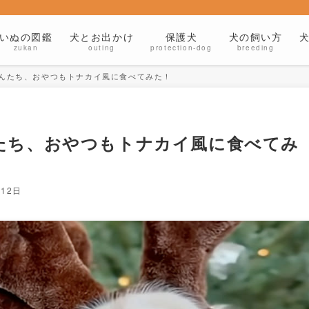
いぬの図鑑
犬とお出かけ
保護犬
犬の飼い方
zukan
outing
protection-dog
breeding
んたち、おやつもトナカイ風に食べてみた！
たち、おやつもトナカイ風に食べてみ
月12日