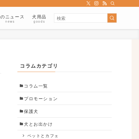
犬のニュース
犬用品
news
goods
コラムカテゴリ
コラム一覧
プロモーション
保護犬
規
犬とお出かけ
の
ペットとカフェ