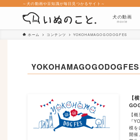
～犬の動画や豆知識が毎日見つかるサイト～
犬の動画
movie
ホーム
コンテンツ
YOKOHAMAGOGODOGFES
YOKOHAMAGOGODOGFES
【横
GO
【概
『Y
模を
開催