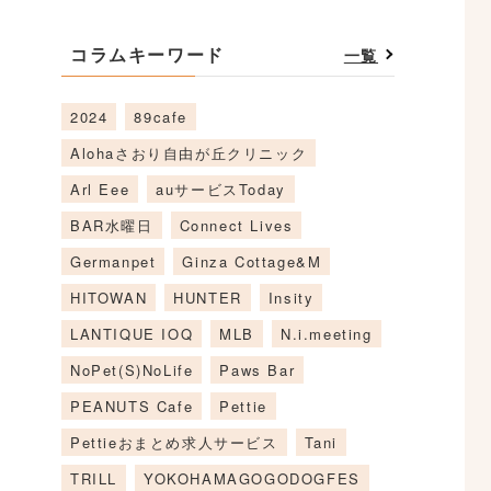
コラムキーワード
一覧
2024
89cafe
Alohaさおり自由が丘クリニック
Arl Eee
auサービスToday
BAR水曜日
Connect Lives
Germanpet
Ginza Cottage&M
HITOWAN
HUNTER
Insity
LANTIQUE IOQ
MLB
N.i.meeting
NoPet(S)NoLife
Paws Bar
PEANUTS Cafe
Pettie
Pettieおまとめ求人サービス
Tani
TRILL
YOKOHAMAGOGODOGFES