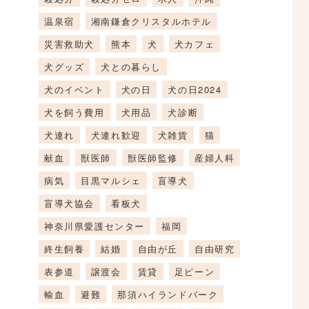
温泉宿
湘南鎌倉クリスタルホテル
災害救助犬
熊本
犬
犬カフェ
犬グッズ
犬との暮らし
犬のイベント
犬の日
犬の日2024
犬を飼う費用
犬用品
犬診断
犬連れ
犬連れ歓迎
犬雑貨
猫
献血
獣医師
獣医師監修
産婦人科
病気
目黒マルシェ
盲導犬
盲導犬協会
看板犬
神奈川県愛護センター
福岡
終生飼養
結婚
自由が丘
自由研究
表参道
譲渡会
賃貸
足ピーン
輸血
避難
那須ハイランドパーク