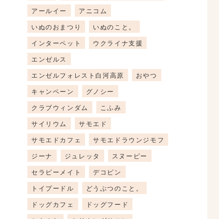
アールイー
アニコム
いぬのおまつり
いぬのこと。
インターペット
ウクライナ支援
エンゼルス
エンゼルフォレスト白河高原
おやつ
キャンペーン
グノシー
クラブウィンダム
こふみ
サイリウム
サモエド
サモエドカフェ
サモエドラウンジモフ
ジーナ
ジュレッタ
スヌーピー
セラピーメイト
デコピン
トイプードル
どうぶつのこと。
ドッグカフェ
ドッグフード