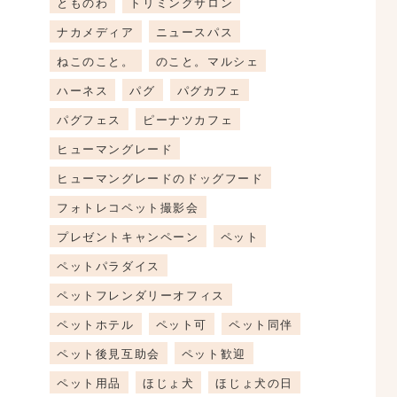
とものわ
トリミングサロン
ナカメディア
ニュースパス
ねこのこと。
のこと。マルシェ
ハーネス
パグ
パグカフェ
パグフェス
ピーナツカフェ
ヒューマングレード
ヒューマングレードのドッグフード
フォトレコペット撮影会
プレゼントキャンペーン
ペット
ペットパラダイス
ペットフレンダリーオフィス
ペットホテル
ペット可
ペット同伴
ペット後見互助会
ペット歓迎
ペット用品
ほじょ犬
ほじょ犬の日