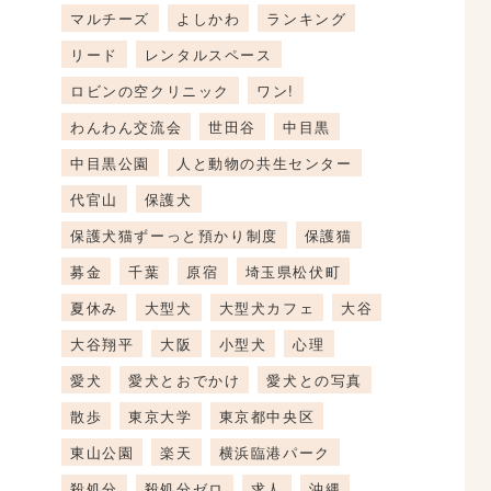
マルチーズ
よしかわ
ランキング
リード
レンタルスペース
ロビンの空クリニック
ワン!
わんわん交流会
世田谷
中目黒
中目黒公園
人と動物の共生センター
代官山
保護犬
保護犬猫ずーっと預かり制度
保護猫
募金
千葉
原宿
埼玉県松伏町
夏休み
大型犬
大型犬カフェ
大谷
大谷翔平
大阪
小型犬
心理
愛犬
愛犬とおでかけ
愛犬との写真
散歩
東京大学
東京都中央区
東山公園
楽天
横浜臨港パーク
殺処分
殺処分ゼロ
求人
沖縄