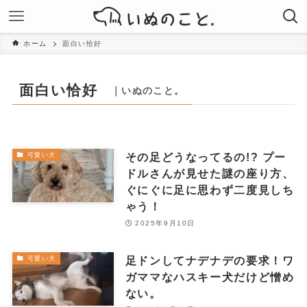
ホーム
面白い恰好
面白い恰好
｜いぬのこと。
その足どうなってるの!? プー
可愛い犬
ドルさんが見せた謎の座り方、
ぐにぐに足に思わず二度見しち
ゃう！
2025年9月10日
足ドンしてナデナデの要求！ワ
可愛い犬
ガママなハスキー犬だけど憎め
ない。