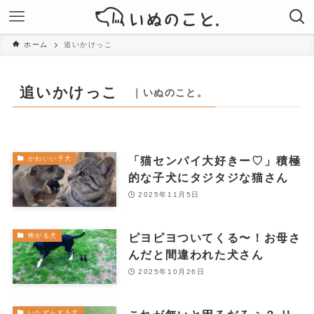
ホーム
追いかけっこ
追いかけっこ
｜いぬのこと。
「猫センパイ大好きー♡」積極
かわいい子犬
的な子犬にタジタジな猫さん
2025年11月5日
ピヨピヨついてくる〜！お母さ
怖がる犬
んだと間違われた犬さん
2025年10月26日
いたずらする犬