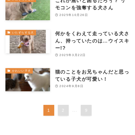
これが無いと困るだろぅ？ リ
モコンを強奪する犬さん
2025年10月26日
何かをくわえて走っている犬さ
いたずらする犬
ん、持っていたのは…ウイスキ
ー!?
2025年3月22日
猫のことをお兄ちゃんだと思っ
かわいい子犬
ている子犬が可愛い！
2024年9月8日
1
2
...
9