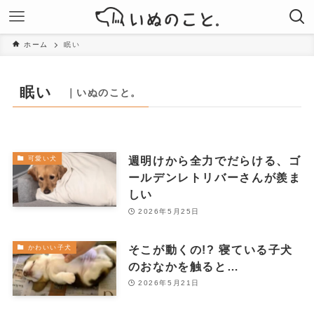
ホーム
眠い
眠い
｜いぬのこと。
週明けから全力でだらける、ゴ
可愛い犬
ールデンレトリバーさんが羨ま
しい
2026年5月25日
そこが動くの!? 寝ている子犬
かわいい子犬
のおなかを触ると…
2026年5月21日