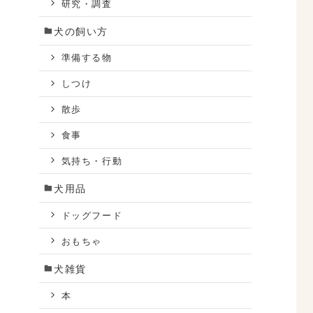
研究・調査
犬の飼い方
準備する物
しつけ
散歩
食事
気持ち・行動
と
犬用品
ドッグフード
おもちゃ
犬雑貨
本