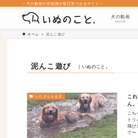
～犬の動画や豆知識が毎日見つかるサイト～
犬の動画
movie
ホーム
泥んこ遊び
泥んこ遊び
｜いぬのこと。
これ
いたずらする犬
ん
こち
トリ
飛び
で〜