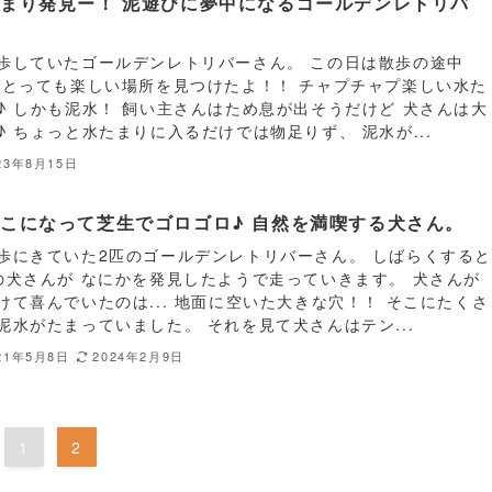
まり発見ー！ 泥遊びに夢中になるゴールデンレトリバ
。
歩していたゴールデンレトリバーさん。 この日は散歩の途中
 とっても楽しい場所を見つけたよ！！ チャプチャプ楽しい水た
♪ しかも泥水！ 飼い主さんはため息が出そうだけど 犬さんは大
♪ ちょっと水たまりに入るだけでは物足りず、 泥水が...
23年8月15日
こになって芝生でゴロゴロ♪ 自然を満喫する犬さん。
歩にきていた2匹のゴールデンレトリバーさん。 しばらくする
の犬さんが なにかを発見したようで走っていきます。 犬さんが
けて喜んでいたのは... 地面に空いた大きな穴！！ そこにたくさ
泥水がたまっていました。 それを見て犬さんはテン...
21年5月8日
2024年2月9日
1
2