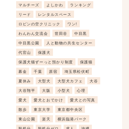
マルチーズ
よしかわ
ランキング
リード
レンタルスペース
ロビンの空クリニック
ワン!
わんわん交流会
世田谷
中目黒
中目黒公園
人と動物の共生センター
代官山
保護犬
保護犬猫ずーっと預かり制度
保護猫
募金
千葉
原宿
埼玉県松伏町
夏休み
大型犬
大型犬カフェ
大谷
大谷翔平
大阪
小型犬
心理
愛犬
愛犬とおでかけ
愛犬との写真
散歩
東京大学
東京都中央区
東山公園
楽天
横浜臨港パーク
殺処分
殺処分ゼロ
求人
沖縄