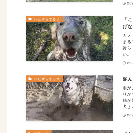
20
「
いたずらする犬
げ
カメ
まる
誇ら
い。
20
泥ん
いたずらする犬
雨が
りが
触が
犬さ
20