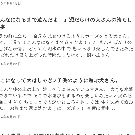
25年6月18日
こんなになるまで遊んだよ！」泥だらけの犬さんの誇らし
な姿
ラの前に立ち、 全身を見せつけるようにポーズをとる犬さん。
で、「見て！こんなになるまで遊んだよ！」と 言わんばかりの
しげな表情。 どうやら泥水の中で 思いっきり楽しんできたみた
 どれだけ盛り上がった時間だったのか、 飼い主さん...
25年2月25日
こになって大はしゃぎ♪子供のように遊ぶ犬さん。
止んだ後の土の上で 嬉しそうに遊んでいる犬さん。 大きな水溜
できているので そこで水遊びをするのが楽しいみたい♪ 泥の感
面白すぎて ちょっとでも深いところを探しては 体を沈めて遊ぶ
ん。 お腹まで泥に沈むように、ズボッ！ 今度は背中...
24年8月26日