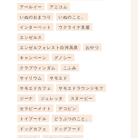
アールイー
アニコム
いぬのおまつり
いぬのこと。
インターペット
ウクライナ支援
エンゼルス
エンゼルフォレスト白河高原
おやつ
キャンペーン
グノシー
クラブウィンダム
こふみ
サイリウム
サモエド
サモエドカフェ
サモエドラウンジモフ
ジーナ
ジュレッタ
スヌーピー
セラピーメイト
デコピン
トイプードル
どうぶつのこと。
ドッグカフェ
ドッグフード