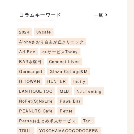
コラムキーワード
一覧
2024
89cafe
Alohaさおり自由が丘クリニック
Arl Eee
auサービスToday
BAR水曜日
Connect Lives
Germanpet
Ginza Cottage&M
HITOWAN
HUNTER
Insity
LANTIQUE IOQ
MLB
N.i.meeting
NoPet(S)NoLife
Paws Bar
PEANUTS Cafe
Pettie
Pettieおまとめ求人サービス
Tani
TRILL
YOKOHAMAGOGODOGFES