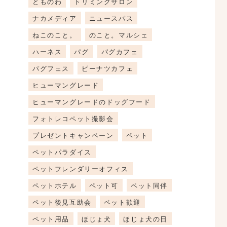
とものわ
トリミングサロン
ナカメディア
ニュースパス
ねこのこと。
のこと。マルシェ
ハーネス
パグ
パグカフェ
パグフェス
ピーナツカフェ
ヒューマングレード
ヒューマングレードのドッグフード
フォトレコペット撮影会
プレゼントキャンペーン
ペット
ペットパラダイス
ペットフレンダリーオフィス
ペットホテル
ペット可
ペット同伴
ペット後見互助会
ペット歓迎
ペット用品
ほじょ犬
ほじょ犬の日