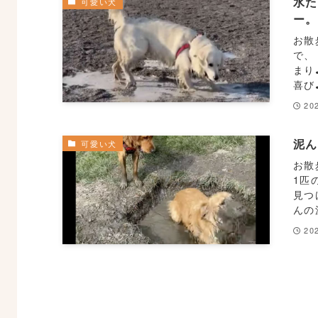
水た
可愛い犬
ー
お散
で、
まり
喜び
20
泥ん
可愛い犬
お散
1匹
見つ
んの
20