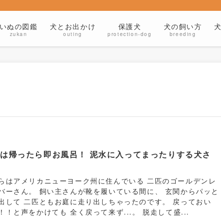
いぬの図鑑
犬とお出かけ
保護犬
犬の飼い方
zukan
outing
protection-dog
breeding
は帰ったら即お風呂！ 泥水に入ってまったりする犬さ
。
らはアメリカニューヨーク州に住んでいる 二匹のゴールデンレ
バーさん。 飼い主さんが靴を履いている間に、 玄関からパッと
出して 二匹ともお庭に走り出しちゃったのです。 戻っておい
！！と声をかけても 全く戻って来ず...。 脱走して盛...