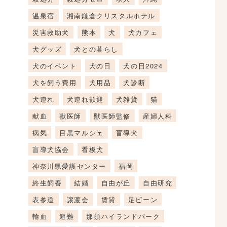
温泉宿
湘南鎌倉クリスタルホテル
災害救助犬
熊本
犬
犬カフェ
犬グッズ
犬との暮らし
犬のイベント
犬の日
犬の日2024
犬を飼う費用
犬用品
犬診断
犬連れ
犬連れ歓迎
犬雑貨
猫
献血
獣医師
獣医師監修
産婦人科
病気
目黒マルシェ
盲導犬
盲導犬協会
看板犬
神奈川県愛護センター
福岡
終生飼養
結婚
自由が丘
自由研究
表参道
譲渡会
賃貸
足ピーン
輸血
避難
那須ハイランドパーク