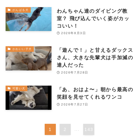
わんちゃん達のダイビング教
がんばる犬
室？ 飛び込んでいく姿がカッ
コいい！
2026年8月3日
「遊んで！」と甘えるダックス
かわいい子犬
さん、大きな先輩犬は手加減の
達人だった
2026年7月28日
「あ、おはよ〜」朝から最高の
可愛い犬
笑顔を見せてくれるワンコ
2026年7月27日
1
2
...
143