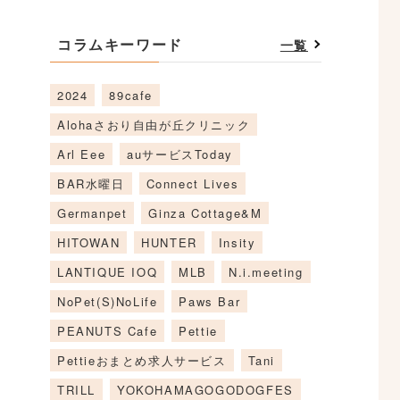
コラムキーワード
一覧
2024
89cafe
Alohaさおり自由が丘クリニック
Arl Eee
auサービスToday
BAR水曜日
Connect Lives
Germanpet
Ginza Cottage&M
HITOWAN
HUNTER
Insity
LANTIQUE IOQ
MLB
N.i.meeting
NoPet(S)NoLife
Paws Bar
PEANUTS Cafe
Pettie
Pettieおまとめ求人サービス
Tani
TRILL
YOKOHAMAGOGODOGFES