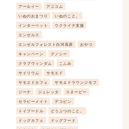
アールイー
アニコム
いぬのおまつり
いぬのこと。
インターペット
ウクライナ支援
エンゼルス
エンゼルフォレスト白河高原
おやつ
キャンペーン
グノシー
クラブウィンダム
こふみ
サイリウム
サモエド
サモエドカフェ
サモエドラウンジモフ
ジーナ
ジュレッタ
スヌーピー
セラピーメイト
デコピン
トイプードル
どうぶつのこと。
ドッグカフェ
ドッグフード