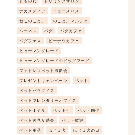
とものわ
トリミングサロン
ナカメディア
ニュースパス
ねこのこと。
のこと。マルシェ
ハーネス
パグ
パグカフェ
パグフェス
ピーナツカフェ
ヒューマングレード
ヒューマングレードのドッグフード
フォトレコペット撮影会
プレゼントキャンペーン
ペット
ペットパラダイス
ペットフレンダリーオフィス
ペットホテル
ペット可
ペット同伴
ペット後見互助会
ペット歓迎
ペット用品
ほじょ犬
ほじょ犬の日