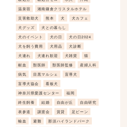
温泉宿
湘南鎌倉クリスタルホテル
災害救助犬
熊本
犬
犬カフェ
犬グッズ
犬との暮らし
犬のイベント
犬の日
犬の日2024
犬を飼う費用
犬用品
犬診断
犬連れ
犬連れ歓迎
犬雑貨
猫
献血
獣医師
獣医師監修
産婦人科
病気
目黒マルシェ
盲導犬
盲導犬協会
看板犬
神奈川県愛護センター
福岡
終生飼養
結婚
自由が丘
自由研究
表参道
譲渡会
賃貸
足ピーン
輸血
避難
那須ハイランドパーク