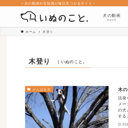
～犬の動画や豆知識が毎日見つかるサイト～
犬の動画
movie
ホーム
木登り
木登り
｜いぬのこと。
木の
がんばる犬
活発
メー
の犬
する
20