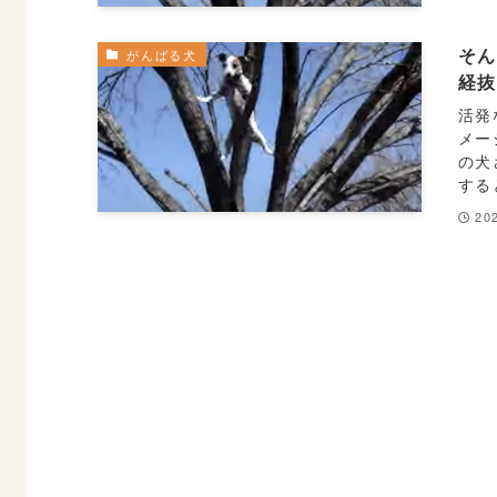
そ
がんばる犬
経
活発
メー
の犬
する
20