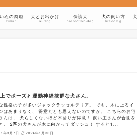
いぬの図鑑
犬とお出かけ
保護犬
犬の飼い方
zukan
outing
protection-dog
breeding
上でポーズ♪ 運動神経抜群な犬さん。
な性格の子が多いジャックラッセルテリア。 でも、木に上るイ
ジはあまりなく、 得意だとも思えないのですが、 こちらのお宅
さんは、 犬らしくないほど木登りが得意！ 飼い主さんが合図を
と、 2匹の犬さんが木に向かってダッシュ！ すると1...
21年3月7日
2024年1月30日