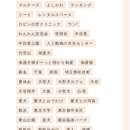
マルチーズ
よしかわ
ランキング
リード
レンタルスペース
ロビンの空クリニック
ワン!
わんわん交流会
世田谷
中目黒
中目黒公園
人と動物の共生センター
代官山
保護犬
保護犬猫ずーっと預かり制度
保護猫
募金
千葉
原宿
埼玉県松伏町
夏休み
大型犬
大型犬カフェ
大谷
大谷翔平
大阪
小型犬
心理
愛犬
愛犬とおでかけ
愛犬との写真
散歩
東京大学
東京都中央区
東山公園
楽天
横浜臨港パーク
殺処分
殺処分ゼロ
求人
沖縄