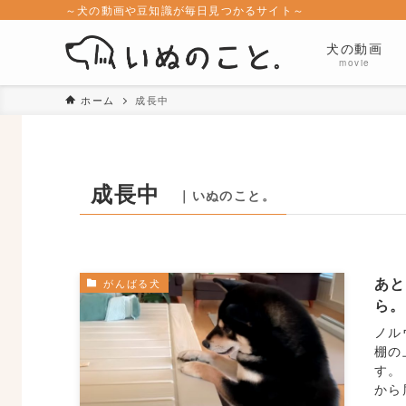
～犬の動画や豆知識が毎日見つかるサイト～
犬の動画
movie
ホーム
成長中
成長中
｜いぬのこと。
あ
がんばる犬
ら
ノル
棚の
す。
から