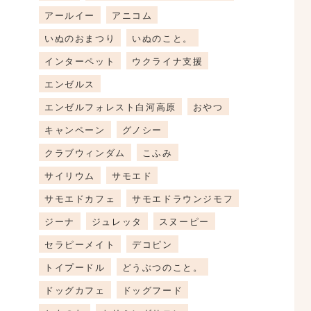
アールイー
アニコム
いぬのおまつり
いぬのこと。
インターペット
ウクライナ支援
エンゼルス
エンゼルフォレスト白河高原
おやつ
キャンペーン
グノシー
クラブウィンダム
こふみ
サイリウム
サモエド
サモエドカフェ
サモエドラウンジモフ
ジーナ
ジュレッタ
スヌーピー
セラピーメイト
デコピン
トイプードル
どうぶつのこと。
ドッグカフェ
ドッグフード