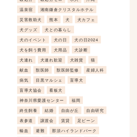
温泉宿
湘南鎌倉クリスタルホテル
災害救助犬
熊本
犬
犬カフェ
犬グッズ
犬との暮らし
犬のイベント
犬の日
犬の日2024
犬を飼う費用
犬用品
犬診断
犬連れ
犬連れ歓迎
犬雑貨
猫
献血
獣医師
獣医師監修
産婦人科
病気
目黒マルシェ
盲導犬
盲導犬協会
看板犬
神奈川県愛護センター
福岡
終生飼養
結婚
自由が丘
自由研究
表参道
譲渡会
賃貸
足ピーン
輸血
避難
那須ハイランドパーク