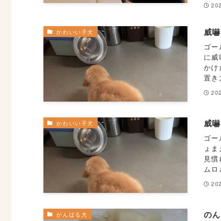
20
威
かわいい子犬
ゴー
に威
かけ
置き
20
威
かわいい子犬
ゴー
ょま
見慣
ムロ
20
の
がんばる犬