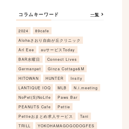
コラムキーワード
一覧
2024
89cafe
Alohaさおり自由が丘クリニック
Arl Eee
auサービスToday
BAR水曜日
Connect Lives
Germanpet
Ginza Cottage&M
HITOWAN
HUNTER
Insity
LANTIQUE IOQ
MLB
N.i.meeting
NoPet(S)NoLife
Paws Bar
PEANUTS Cafe
Pettie
Pettieおまとめ求人サービス
Tani
TRILL
YOKOHAMAGOGODOGFES