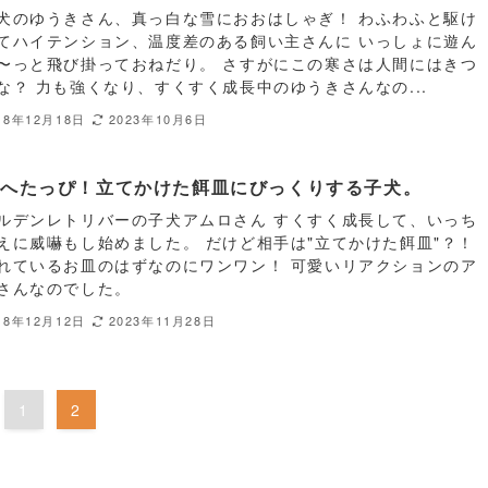
犬のゆうきさん、真っ白な雪におおはしゃぎ！ わふわふと駆け
てハイテンション、温度差のある飼い主さんに いっしょに遊ん
〜っと飛び掛っておねだり。 さすがにこの寒さは人間にはきつ
な？ 力も強くなり、すくすく成長中のゆうきさんなの...
18年12月18日
2023年10月6日
嚇へたっぴ！立てかけた餌皿にびっくりする子犬。
ルデンレトリバーの子犬アムロさん すくすく成長して、いっち
えに威嚇もし始めました。 だけど相手は"立てかけた餌皿"？！
れているお皿のはずなのにワンワン！ 可愛いリアクションのア
さんなのでした。
18年12月12日
2023年11月28日
1
2