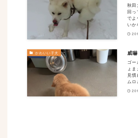
秋田
回っ
でよ
いか
20
威
かわいい子犬
ゴー
ょま
見慣
ムロ
20