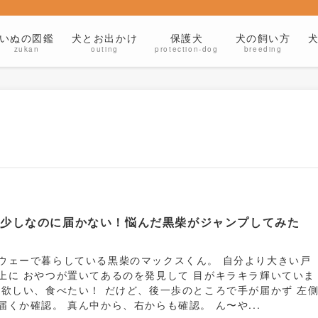
いぬの図鑑
犬とお出かけ
保護犬
犬の飼い方
zukan
outing
protection-dog
breeding
と少しなのに届かない！悩んだ黒柴がジャンプしてみた
。
ウェーで暮らしている黒柴のマックスくん。 自分より大きい戸
上に おやつが置いてあるのを発見して 目がキラキラ輝いていま
 欲しい、食べたい！ だけど、後一歩のところで手が届かず 左
届くか確認。 真ん中から、右からも確認。 ん〜や...