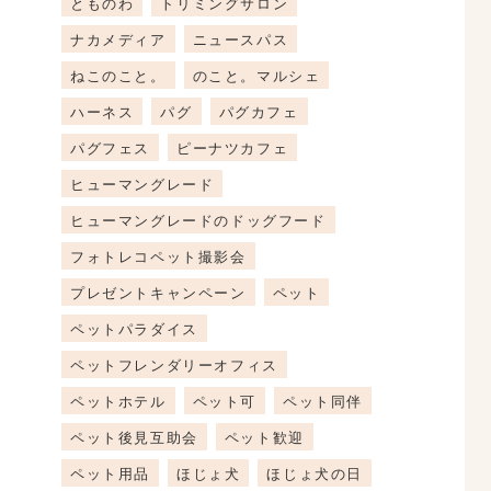
とものわ
トリミングサロン
ナカメディア
ニュースパス
ねこのこと。
のこと。マルシェ
ハーネス
パグ
パグカフェ
パグフェス
ピーナツカフェ
ヒューマングレード
ヒューマングレードのドッグフード
フォトレコペット撮影会
プレゼントキャンペーン
ペット
ペットパラダイス
ペットフレンダリーオフィス
ペットホテル
ペット可
ペット同伴
ペット後見互助会
ペット歓迎
ペット用品
ほじょ犬
ほじょ犬の日