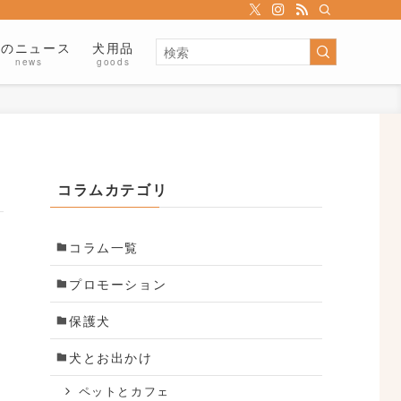
犬のニュース
犬用品
news
goods
コラムカテゴリ
コラム一覧
プロモーション
保護犬
犬とお出かけ
側
ペットとカフェ