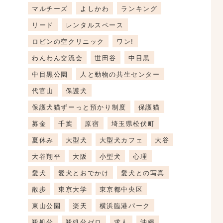
マルチーズ
よしかわ
ランキング
リード
レンタルスペース
ロビンの空クリニック
ワン!
わんわん交流会
世田谷
中目黒
中目黒公園
人と動物の共生センター
代官山
保護犬
保護犬猫ずーっと預かり制度
保護猫
募金
千葉
原宿
埼玉県松伏町
夏休み
大型犬
大型犬カフェ
大谷
大谷翔平
大阪
小型犬
心理
愛犬
愛犬とおでかけ
愛犬との写真
散歩
東京大学
東京都中央区
東山公園
楽天
横浜臨港パーク
殺処分
殺処分ゼロ
求人
沖縄