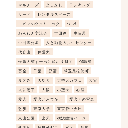
マルチーズ
よしかわ
ランキング
リード
レンタルスペース
ロビンの空クリニック
ワン!
わんわん交流会
世田谷
中目黒
中目黒公園
人と動物の共生センター
代官山
保護犬
保護犬猫ずーっと預かり制度
保護猫
募金
千葉
原宿
埼玉県松伏町
夏休み
大型犬
大型犬カフェ
大谷
大谷翔平
大阪
小型犬
心理
愛犬
愛犬とおでかけ
愛犬との写真
散歩
東京大学
東京都中央区
東山公園
楽天
横浜臨港パーク
殺処分
殺処分ゼロ
求人
沖縄