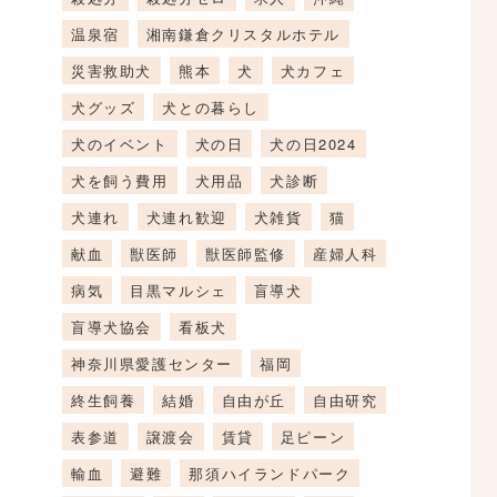
温泉宿
湘南鎌倉クリスタルホテル
災害救助犬
熊本
犬
犬カフェ
犬グッズ
犬との暮らし
犬のイベント
犬の日
犬の日2024
犬を飼う費用
犬用品
犬診断
犬連れ
犬連れ歓迎
犬雑貨
猫
献血
獣医師
獣医師監修
産婦人科
病気
目黒マルシェ
盲導犬
盲導犬協会
看板犬
神奈川県愛護センター
福岡
終生飼養
結婚
自由が丘
自由研究
表参道
譲渡会
賃貸
足ピーン
輸血
避難
那須ハイランドパーク