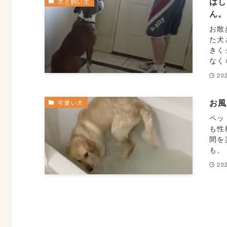
はし
犬と飼い主
ん
お散
た犬
きく
なく
20
お
可愛い犬
ペッ
も性
間を
も、
20