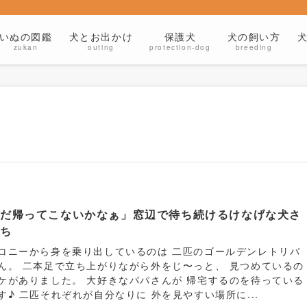
いぬの図鑑
犬とお出かけ
保護犬
犬の飼い方
zukan
outing
protection-dog
breeding
まだ帰ってこないかなぁ」窓辺で待ち続けるけなげな犬さ
たち
コニーから身を乗り出しているのは 二匹のゴールデンレトリバ
ん。 二本足で立ち上がりながら外をじ〜っと、 見つめているの
ケがありました。 大好きなパパさんが 帰宅するのを待っている
す♪ 二匹それぞれが自分なりに 外を見やすい場所に...