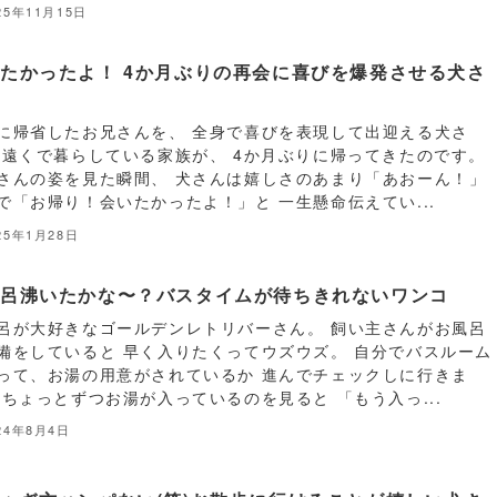
25年11月15日
たかったよ！ 4か月ぶりの再会に喜びを爆発させる犬さ
に帰省したお兄さんを、 全身で喜びを表現して出迎える犬さ
 遠くで暮らしている家族が、 4か月ぶりに帰ってきたのです。
さんの姿を見た瞬間、 犬さんは嬉しさのあまり「あおーん！」
で「お帰り！会いたかったよ！」と 一生懸命伝えてい...
25年1月28日
風呂沸いたかな〜？バスタイムが待ちきれないワンコ
呂が大好きなゴールデンレトリバーさん。 飼い主さんがお風呂
備をしていると 早く入りたくってウズウズ。 自分でバスルーム
って、お湯の用意がされているか 進んでチェックしに行きま
 ちょっとずつお湯が入っているのを見ると 「もう入っ...
24年8月4日