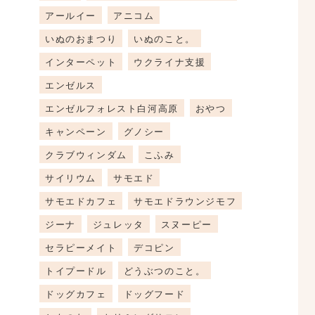
アールイー
アニコム
いぬのおまつり
いぬのこと。
インターペット
ウクライナ支援
エンゼルス
エンゼルフォレスト白河高原
おやつ
キャンペーン
グノシー
クラブウィンダム
こふみ
サイリウム
サモエド
サモエドカフェ
サモエドラウンジモフ
ジーナ
ジュレッタ
スヌーピー
セラピーメイト
デコピン
トイプードル
どうぶつのこと。
ドッグカフェ
ドッグフード