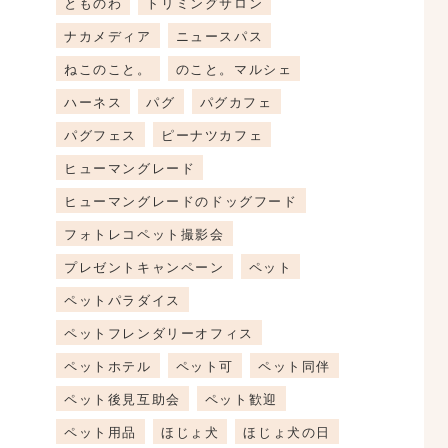
とものわ
トリミングサロン
ナカメディア
ニュースパス
ねこのこと。
のこと。マルシェ
ハーネス
パグ
パグカフェ
パグフェス
ピーナツカフェ
ヒューマングレード
ヒューマングレードのドッグフード
フォトレコペット撮影会
プレゼントキャンペーン
ペット
ペットパラダイス
ペットフレンダリーオフィス
ペットホテル
ペット可
ペット同伴
ペット後見互助会
ペット歓迎
ペット用品
ほじょ犬
ほじょ犬の日