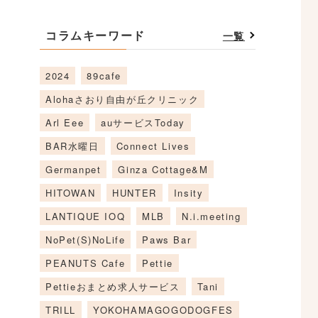
コラムキーワード
一覧
2024
89cafe
Alohaさおり自由が丘クリニック
Arl Eee
auサービスToday
BAR水曜日
Connect Lives
Germanpet
Ginza Cottage&M
HITOWAN
HUNTER
Insity
LANTIQUE IOQ
MLB
N.i.meeting
NoPet(S)NoLife
Paws Bar
PEANUTS Cafe
Pettie
Pettieおまとめ求人サービス
Tani
TRILL
YOKOHAMAGOGODOGFES