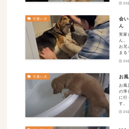
20
会い
可愛い犬
ん
実家
ん。
お兄
まる
20
お
可愛い犬
お風
の準
に行
す。
20