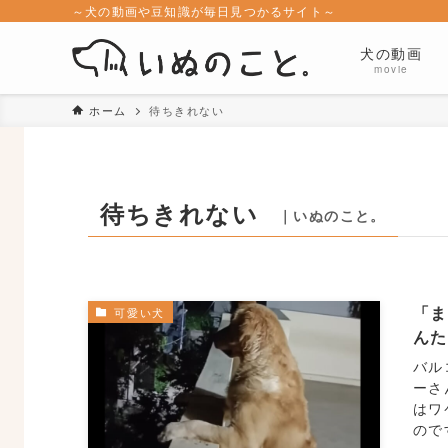
～犬の動画や豆知識が毎日見つかるサイト～
犬の動画
movie
ホーム
待ちきれない
待ちきれない
｜いぬのこと。
「
可愛い犬
ん
バル
ーさ
はワ
ので