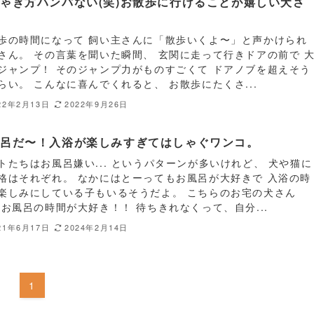
ゃぎ方ハンパない(笑)お散歩に行けることが嬉しい犬さ
。
歩の時間になって 飼い主さんに「散歩いくよ〜」と声かけられ
さん。 その言葉を聞いた瞬間、 玄関に走って行きドアの前で 
ジャンプ！ そのジャンプ力がものすごくて ドアノブを超えそう
らい。 こんなに喜んでくれると、 お散歩にたくさ...
22年2月13日
2022年9月26日
風呂だ〜！入浴が楽しみすぎてはしゃぐワンコ。
トたちはお風呂嫌い... というパターンが多いけれど、 犬や猫に
格はそれぞれ。 なかにはとーってもお風呂が大好きで 入浴の時
楽しみにしている子もいるそうだよ。 こちらのお宅の犬さん
 お風呂の時間が大好き！！ 待ちきれなくって、自分...
21年6月17日
2024年2月14日
1