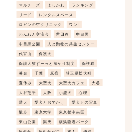
マルチーズ
よしかわ
ランキング
リード
レンタルスペース
ロビンの空クリニック
ワン!
わんわん交流会
世田谷
中目黒
中目黒公園
人と動物の共生センター
代官山
保護犬
保護犬猫ずーっと預かり制度
保護猫
募金
千葉
原宿
埼玉県松伏町
夏休み
大型犬
大型犬カフェ
大谷
大谷翔平
大阪
小型犬
心理
愛犬
愛犬とおでかけ
愛犬との写真
散歩
東京大学
東京都中央区
東山公園
楽天
横浜臨港パーク
殺処分
殺処分ゼロ
求人
沖縄