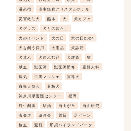
温泉宿
湘南鎌倉クリスタルホテル
災害救助犬
熊本
犬
犬カフェ
犬グッズ
犬との暮らし
犬のイベント
犬の日
犬の日2024
犬を飼う費用
犬用品
犬診断
犬連れ
犬連れ歓迎
犬雑貨
猫
献血
獣医師
獣医師監修
産婦人科
病気
目黒マルシェ
盲導犬
盲導犬協会
看板犬
神奈川県愛護センター
福岡
終生飼養
結婚
自由が丘
自由研究
表参道
譲渡会
賃貸
足ピーン
輸血
避難
那須ハイランドパーク