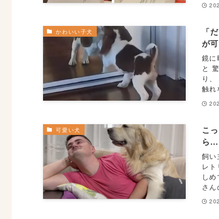
20
「
かわいい子犬
が
鏡に
と 
り、
触れ
20
こ
可愛い犬
ら
飼い
レト
しめ
さん
20