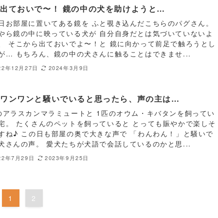
出ておいで〜！ 鏡の中の犬を助けようと…
日お部屋に置いてある鏡を ふと覗き込んだこちらのパグさん。
やら鏡の中に映っている犬が 自分自身だとは気づいていないよ
、 そこから出ておいでよ〜！と 鏡に向かって前足で触ろうとし
が… もちろん、鏡の中の犬さんに触ることはできませ...
22年12月27日
2024年3月9日
がワンワンと騒いでいると思ったら、声の主は…
のアラスカンマラミュートと 1匹のオウム・キバタンを飼ってい
宅。 たくさんのペットを飼っていると とっても賑やかで楽しそ
すね♪ この日も部屋の奥で大きな声で 「わんわん！」と騒いで
犬さんの声。 愛犬たちが犬語で会話しているのかと思...
22年7月29日
2023年9月25日
1
2