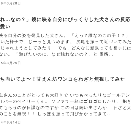
26年3月28日
だれ…なの？」鏡に映る自分にびっくりした犬さんの反応
可愛い
映る自分の姿を発見した犬さん。 「えっ？誰なのこの子！？」
驚いた様子で、じーっと見つめます。 尻尾を振って近づいてみた
 じゃれようとしてみたり… でも、どんなに頑張っても相手には
ない。 「遊びたいのに、なぜ触れないの？」と 困惑...
25年3月25日
っち向いてよ〜！甘えん坊ワンコをわざと無視してみた
…
主さんのことがとっても大好きで いつもべったりなゴールデン
リバーのベイリーくん。 ソファで一緒にゴロゴロしたり、 抱き
てもらうのが日課なのですが この日は飼い主さんが、 わざと犬
のことを無視！！ しっぽを振って飛びかかってきて...
24年8月14日