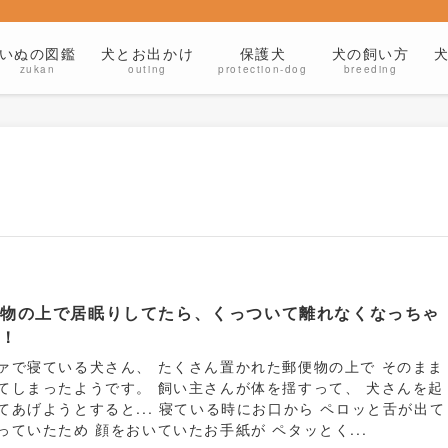
いぬの図鑑
犬とお出かけ
保護犬
犬の飼い方
zukan
outing
protection-dog
breeding
便物の上で居眠りしてたら、くっついて離れなくなっちゃ
た！
ァで寝ている犬さん、 たくさん置かれた郵便物の上で そのまま
てしまったようです。 飼い主さんが体を揺すって、 犬さんを起
てあげようとすると... 寝ている時にお口から ペロッと舌が出て
っていたため 顔をおいていたお手紙が ペタッとく...