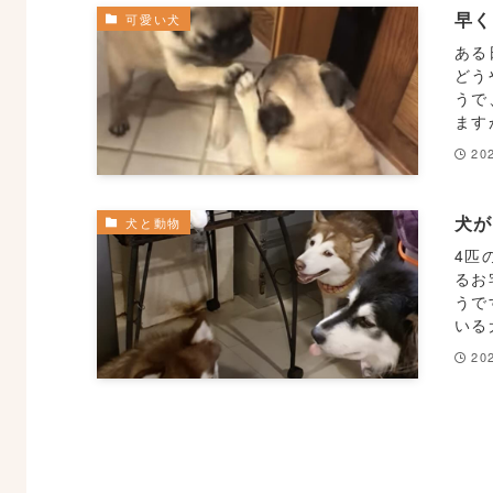
早く
可愛い犬
ある
どう
うで
ます
20
犬
犬と動物
4匹
るお
うで
いる
20