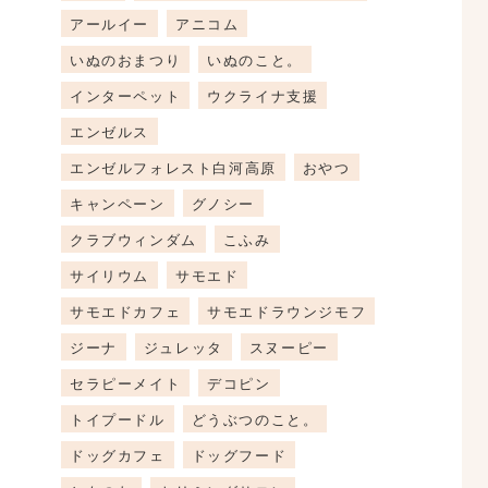
アールイー
アニコム
いぬのおまつり
いぬのこと。
インターペット
ウクライナ支援
エンゼルス
エンゼルフォレスト白河高原
おやつ
キャンペーン
グノシー
クラブウィンダム
こふみ
サイリウム
サモエド
サモエドカフェ
サモエドラウンジモフ
ジーナ
ジュレッタ
スヌーピー
セラピーメイト
デコピン
トイプードル
どうぶつのこと。
ドッグカフェ
ドッグフード