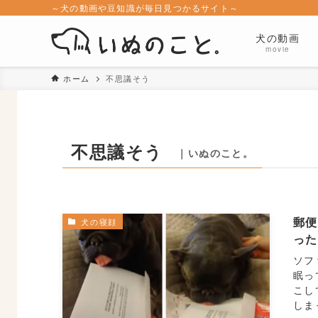
～犬の動画や豆知識が毎日見つかるサイト～
犬の動画
movie
ホーム
不思議そう
不思議そう
｜いぬのこと。
郵
犬の寝顔
っ
ソフ
眠っ
こし
しま