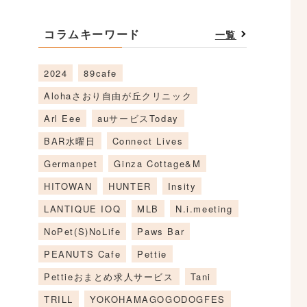
コラムキーワード
一覧
2024
89cafe
Alohaさおり自由が丘クリニック
Arl Eee
auサービスToday
BAR水曜日
Connect Lives
Germanpet
Ginza Cottage&M
HITOWAN
HUNTER
Insity
LANTIQUE IOQ
MLB
N.i.meeting
NoPet(S)NoLife
Paws Bar
PEANUTS Cafe
Pettie
Pettieおまとめ求人サービス
Tani
TRILL
YOKOHAMAGOGODOGFES