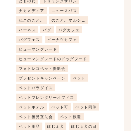
とものわ
トリミングサロン
ナカメディア
ニュースパス
ねこのこと。
のこと。マルシェ
ハーネス
パグ
パグカフェ
パグフェス
ピーナツカフェ
ヒューマングレード
ヒューマングレードのドッグフード
フォトレコペット撮影会
プレゼントキャンペーン
ペット
ペットパラダイス
ペットフレンダリーオフィス
ペットホテル
ペット可
ペット同伴
ペット後見互助会
ペット歓迎
ペット用品
ほじょ犬
ほじょ犬の日