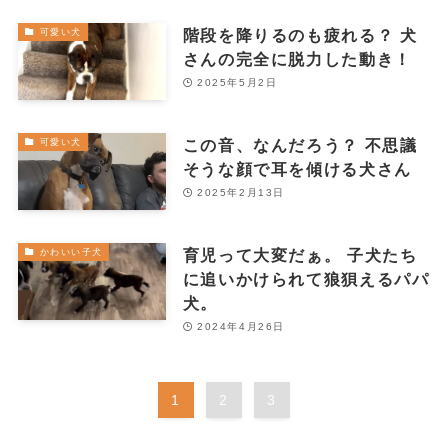
階段を降りるのも疲れる？ 犬
可愛い犬
さんの完全に脱力した動き！
2025年5月2日
この音、なんだろう？ 不思議
可愛い犬
そうな顔で耳を傾ける犬さん
2025年2月13日
育児って大変だぁ。 子犬たち
かわいい子犬
に追いかけられて狼狽えるパパ
犬。
2024年4月26日
1
2
3