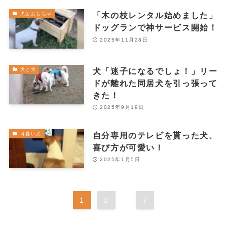
「木の枝レンタル始めました」
犬とおもちゃ
ドッグランで神サービス開始！
2025年11月28日
犬「迷子になるでしょ！」リー
犬と犬
ドが離れた同居犬を引っ張って
きた！
2025年9月19日
自分専用のテレビを貰った犬、
可愛い犬
喜び方が可愛い！
2025年1月5日
1
2
...
7