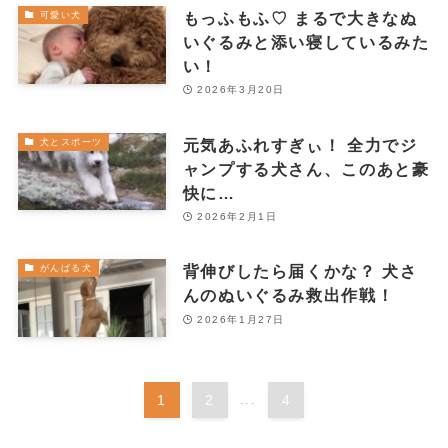
もっふもふ♡ まるで大きなぬ
可愛い犬
いぐるみと添い寝しているみた
い！
2026年3月20日
元気あふれすぎぃ！ 全力でジ
犬とスポーツ
ャンプする犬さん、このあと豪
快に…
2026年2月1日
背伸びしたら届くかな？ 犬さ
がんばる犬
んのぬいぐるみ救出作戦！
2026年1月27日
1
2
...
4