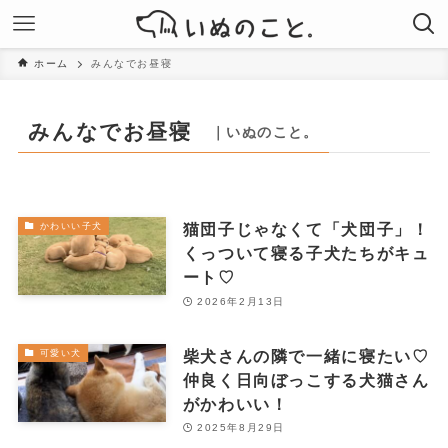
ホーム
みんなでお昼寝
みんなでお昼寝
｜いぬのこと。
猫団子じゃなくて「犬団子」！
かわいい子犬
くっついて寝る子犬たちがキュ
ート♡
2026年2月13日
柴犬さんの隣で一緒に寝たい♡
可愛い犬
仲良く日向ぼっこする犬猫さん
がかわいい！
2025年8月29日