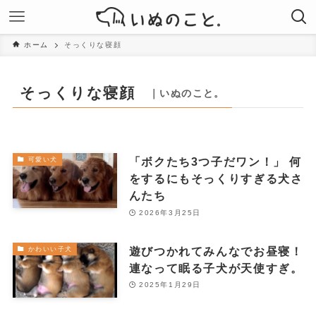
ホーム
そっくりな寝顔
そっくりな寝顔
｜いぬのこと。
「ボクたち3つ子だワン！」 何
可愛い犬
をするにもそっくりすぎる犬さ
んたち
2026年3月25日
遊びつかれてみんなでお昼寝！
かわいい子犬
連なって眠る子犬が天使すぎ。
2025年1月29日