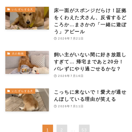
床一面がスポンジだらけ！証拠
いたずらする犬
をくわえた犬さん、反省するど
ころか…まさかの「一緒に遊ぼ
う」アピール
2026年7月21日
飼い主がいない間に好き放題し
犬の動画
すぎて… 帰宅まであと20分！
バレずにやり過ごせるかな？
2026年7月16日
こっちに来ないで！愛犬が通せ
いたずらする犬
んぼしている理由が笑える
2026年7月11日
1
2
...
53