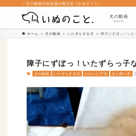
～犬の動画や豆知識が毎日見つかるサイト～
犬の動画
movie
ホーム
犬の動画
いたずらする犬
障子にずぼっ！いた
障子にずぼっ！いたずらっ子
犬の動画
いたずらする犬
かわいい子犬
犬と飼い主