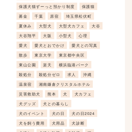
保護犬猫ずーっと預かり制度
保護猫
募金
千葉
原宿
埼玉県松伏町
夏休み
大型犬
大型犬カフェ
大谷
大谷翔平
大阪
小型犬
心理
愛犬
愛犬とおでかけ
愛犬との写真
散歩
東京大学
東京都中央区
東山公園
楽天
横浜臨港パーク
殺処分
殺処分ゼロ
求人
沖縄
温泉宿
湘南鎌倉クリスタルホテル
災害救助犬
熊本
犬
犬カフェ
犬グッズ
犬との暮らし
犬のイベント
犬の日
犬の日2024
犬を飼う費用
犬用品
犬診断