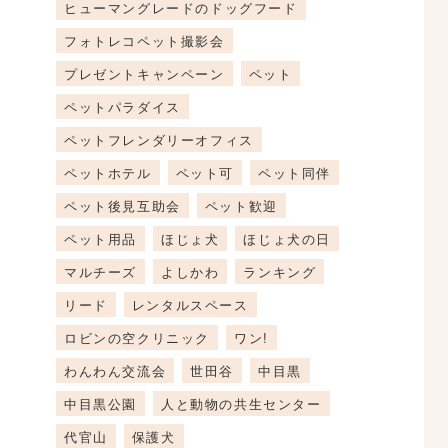
ヒューマングレードのドッグフード
フォトレコペット撮影会
プレゼントキャンペーン
ペット
ペットパラダイス
ペットフレンダリーオフィス
ペットホテル
ペット可
ペット同伴
ペット後見互助会
ペット歓迎
ペット用品
ほじょ犬
ほじょ犬の日
マルチーズ
よしかわ
ランキング
リード
レンタルスペース
ロビンの空クリニック
ワン!
わんわん交流会
世田谷
中目黒
中目黒公園
人と動物の共生センター
代官山
保護犬