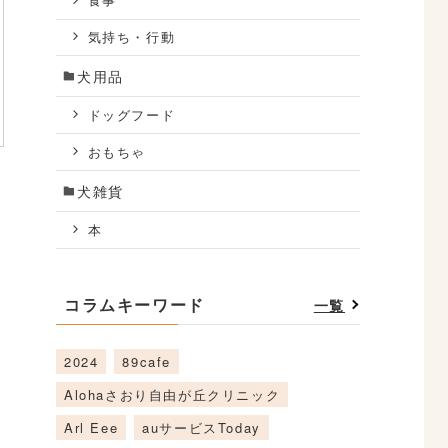
食事
気持ち・行動
犬用品
ドッグフード
おもちゃ
犬雑貨
本
コラムキーワード
一覧
2024
89cafe
Alohaさおり自由が丘クリニック
Arl Eee
auサービスToday