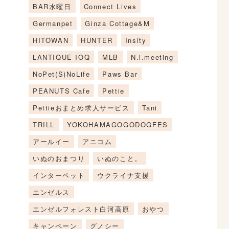
BAR水曜日
Connect Lives
Germanpet
Ginza Cottage&M
HITOWAN
HUNTER
Insity
LANTIQUE IOQ
MLB
N.i.meeting
NoPet(S)NoLife
Paws Bar
PEANUTS Cafe
Pettie
Pettieおまとめ求人サービス
Tani
TRILL
YOKOHAMAGOGODOGFES
アールイー
アニコム
いぬのおまつり
いぬのこと。
インターペット
ウクライナ支援
エンゼルス
エンゼルフォレスト白河高原
おやつ
キャンペーン
グノシー