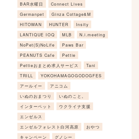
BAR水曜日
Connect Lives
Germanpet
Ginza Cottage&M
HITOWAN
HUNTER
Insity
LANTIQUE IOQ
MLB
N.i.meeting
NoPet(S)NoLife
Paws Bar
PEANUTS Cafe
Pettie
Pettieおまとめ求人サービス
Tani
TRILL
YOKOHAMAGOGODOGFES
アールイー
アニコム
いぬのおまつり
いぬのこと。
インターペット
ウクライナ支援
エンゼルス
エンゼルフォレスト白河高原
おやつ
キャンペーン
グノシー