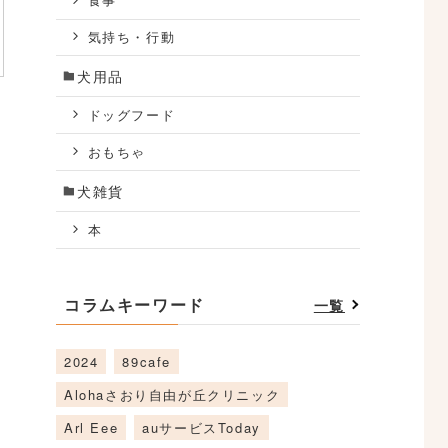
食事
気持ち・行動
犬用品
ドッグフード
おもちゃ
犬雑貨
本
コラムキーワード
一覧
2024
89cafe
Alohaさおり自由が丘クリニック
Arl Eee
auサービスToday