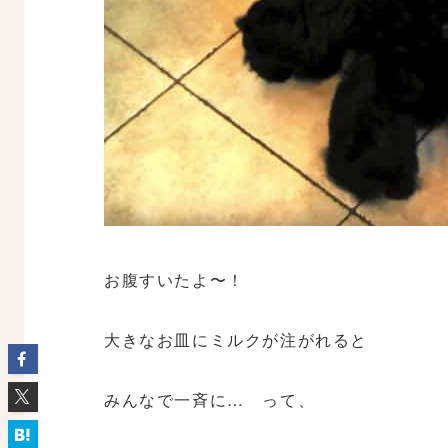
お腹すいたよ〜！
大きなお皿にミルクが注がれると
みんなで一斉に… って、