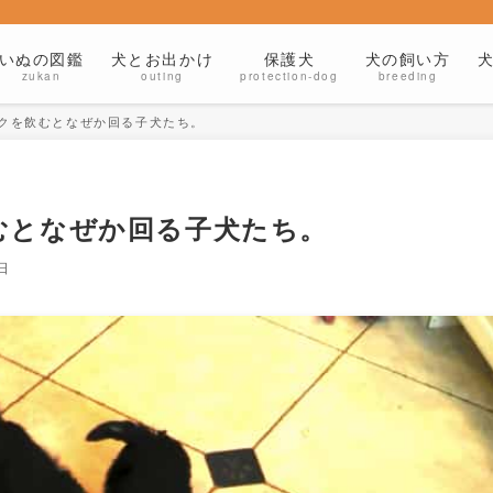
いぬの図鑑
犬とお出かけ
保護犬
犬の飼い方
zukan
outing
protection-dog
breeding
クを飲むとなぜか回る子犬たち。
むとなぜか回る子犬たち。
日