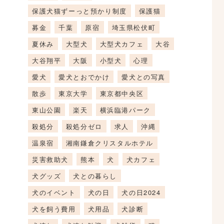
保護犬猫ずーっと預かり制度
保護猫
募金
千葉
原宿
埼玉県松伏町
夏休み
大型犬
大型犬カフェ
大谷
大谷翔平
大阪
小型犬
心理
愛犬
愛犬とおでかけ
愛犬との写真
散歩
東京大学
東京都中央区
東山公園
楽天
横浜臨港パーク
殺処分
殺処分ゼロ
求人
沖縄
温泉宿
湘南鎌倉クリスタルホテル
災害救助犬
熊本
犬
犬カフェ
犬グッズ
犬との暮らし
犬のイベント
犬の日
犬の日2024
犬を飼う費用
犬用品
犬診断