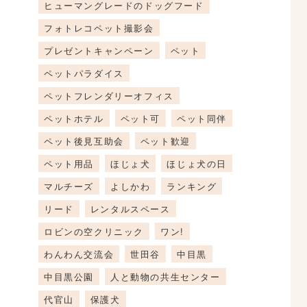
ヒューマングレードのドッグフード
フォトレコペット撮影会
プレゼントキャンペーン
ペット
ペットパラダイス
ペットフレンダリーオフィス
ペットホテル
ペット可
ペット同伴
ペット後見互助会
ペット歓迎
ペット用品
ほじょ犬
ほじょ犬の日
マルチーズ
よしかわ
ランキング
リード
レンタルスペース
ロビンの空クリニック
ワン!
わんわん交流会
世田谷
中目黒
中目黒公園
人と動物の共生センター
代官山
保護犬