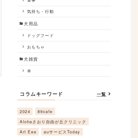
食事
気持ち・行動
犬用品
ドッグフード
おもちゃ
犬雑貨
本
コラムキーワード
一覧
2024
89cafe
Alohaさおり自由が丘クリニック
Arl Eee
auサービスToday