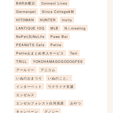
BAR水曜日
Connect Lives
Germanpet
Ginza Cottage&M
HITOWAN
HUNTER
Insity
LANTIQUE IOQ
MLB
N.i.meeting
NoPet(S)NoLife
Paws Bar
PEANUTS Cafe
Pettie
Pettieおまとめ求人サービス
Tani
TRILL
YOKOHAMAGOGODOGFES
アールイー
アニコム
いぬのおまつり
いぬのこと。
インターペット
ウクライナ支援
エンゼルス
エンゼルフォレスト白河高原
おやつ
キャンペーン
グノシー