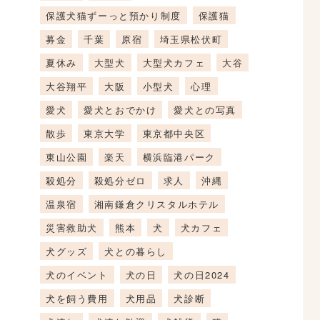
保護犬猫ずーっと預かり制度
保護猫
募金
千葉
原宿
埼玉県松伏町
夏休み
大型犬
大型犬カフェ
大谷
大谷翔平
大阪
小型犬
心理
愛犬
愛犬とおでかけ
愛犬との写真
散歩
東京大学
東京都中央区
東山公園
楽天
横浜臨港パーク
殺処分
殺処分ゼロ
求人
沖縄
温泉宿
湘南鎌倉クリスタルホテル
災害救助犬
熊本
犬
犬カフェ
犬グッズ
犬との暮らし
犬のイベント
犬の日
犬の日2024
犬を飼う費用
犬用品
犬診断