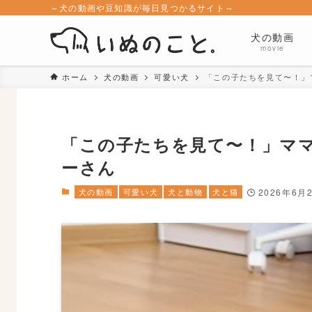
～犬の動画や豆知識が毎日見つかるサイト～
犬の動画
movie
ホーム
犬の動画
可愛い犬
「この子たちを見て〜！」
「この子たちを見て〜！」マ
ーさん
犬の動画
可愛い犬
犬と動物
犬と猫
2026年6月