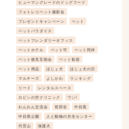
ヒューマングレードのドッグフード
フォトレコペット撮影会
プレゼントキャンペーン
ペット
ペットパラダイス
ペットフレンダリーオフィス
ペットホテル
ペット可
ペット同伴
ペット後見互助会
ペット歓迎
ペット用品
ほじょ犬
ほじょ犬の日
マルチーズ
よしかわ
ランキング
リード
レンタルスペース
ロビンの空クリニック
ワン!
わんわん交流会
世田谷
中目黒
中目黒公園
人と動物の共生センター
代官山
保護犬