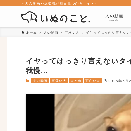
～犬の動画や豆知識が毎日見つかるサイト～
犬の動画
movie
ホーム
犬の動画
可愛い犬
イヤってはっきり言えない
イヤってはっきり言えないタ
我慢…
犬の動画
可愛い犬
犬と猫
面白い犬
2026年6月