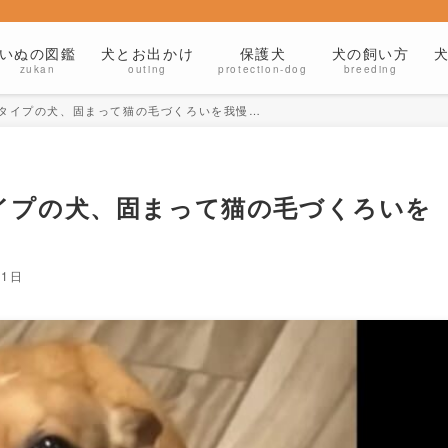
いぬの図鑑
犬とお出かけ
保護犬
犬の飼い方
zukan
outing
protection-dog
breeding
タイプの犬、固まって猫の毛づくろいを我慢…
イプの犬、固まって猫の毛づくろいを
21日