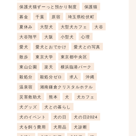
保護犬猫ずーっと預かり制度
保護猫
募金
千葉
原宿
埼玉県松伏町
夏休み
大型犬
大型犬カフェ
大谷
大谷翔平
大阪
小型犬
心理
愛犬
愛犬とおでかけ
愛犬との写真
散歩
東京大学
東京都中央区
東山公園
楽天
横浜臨港パーク
殺処分
殺処分ゼロ
求人
沖縄
温泉宿
湘南鎌倉クリスタルホテル
災害救助犬
熊本
犬
犬カフェ
犬グッズ
犬との暮らし
犬のイベント
犬の日
犬の日2024
犬を飼う費用
犬用品
犬診断