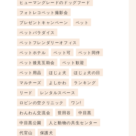
ヒューマングレードのドッグフード
フォトレコペット撮影会
プレゼントキャンペーン
ペット
ペットパラダイス
ペットフレンダリーオフィス
ペットホテル
ペット可
ペット同伴
ペット後見互助会
ペット歓迎
ペット用品
ほじょ犬
ほじょ犬の日
マルチーズ
よしかわ
ランキング
リード
レンタルスペース
ロビンの空クリニック
ワン!
わんわん交流会
世田谷
中目黒
中目黒公園
人と動物の共生センター
代官山
保護犬