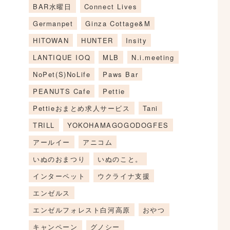
BAR水曜日
Connect Lives
Germanpet
Ginza Cottage&M
HITOWAN
HUNTER
Insity
LANTIQUE IOQ
MLB
N.i.meeting
NoPet(S)NoLife
Paws Bar
PEANUTS Cafe
Pettie
Pettieおまとめ求人サービス
Tani
TRILL
YOKOHAMAGOGODOGFES
アールイー
アニコム
いぬのおまつり
いぬのこと。
インターペット
ウクライナ支援
エンゼルス
エンゼルフォレスト白河高原
おやつ
キャンペーン
グノシー