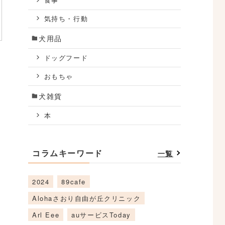
食事
気持ち・行動
犬用品
ドッグフード
おもちゃ
犬雑貨
本
コラムキーワード
一覧
2024
89cafe
Alohaさおり自由が丘クリニック
Arl Eee
auサービスToday