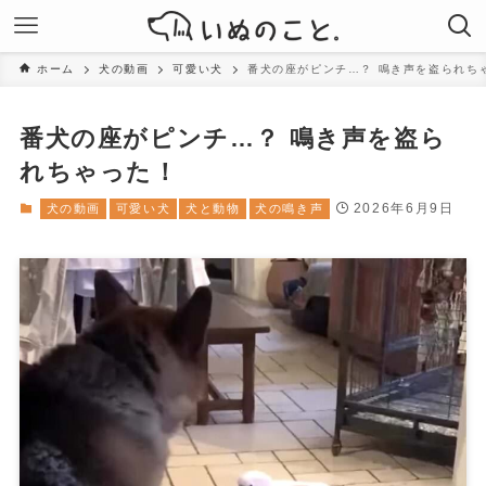
ホーム
犬の動画
可愛い犬
番犬の座がピンチ…？ 鳴き声を盗られち
番犬の座がピンチ…？ 鳴き声を盗ら
れちゃった！
2026年6月9日
犬の動画
可愛い犬
犬と動物
犬の鳴き声